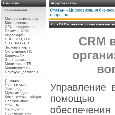
Навигация
Иерархия статей
·
Генеральная
Статьи
»
Цифровизация бизнеса
вопросов
·
Материнские платы
·
Контроллеры
Роль CRM в решении организационных в
·
CPU - процессоры
·
Память - RAM
·
Видеокарты
CRM в
·
HDD, SSD, FDD
·
CD - DVD - BD
·
Звуковые карты
орган
·
Охлаждение ПК
·
Корпуса ПК
·
Электропитание
·
Мониторы и ТВ
во
·
Манипуляторы
·
Ноутбуки, десктопы
·
Интернет
Управление 
·
Принт и скан
·
Фото-видео
·
Мультимедиа
помощью 
·
Компьютеры - общая
·
Программное
·
Игры ПК
обеспечени
·
Радиодело
·
Производители