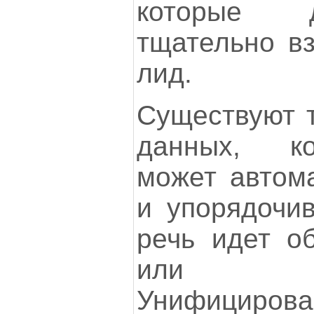
которые 
тщательно в
лид.
Существуют т
данных, к
может автома
и упорядочив
речь идет о
или о
Унифициров