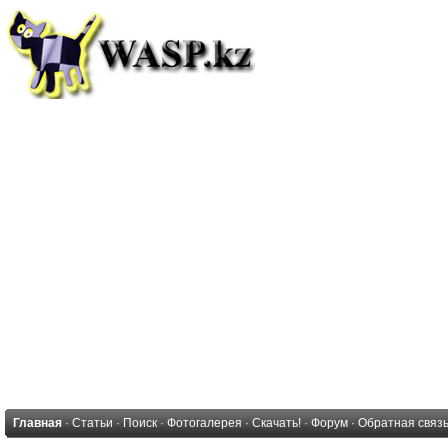
Главная
·
Статьи
·
Поиск
·
Фотогалерея
·
Скачать!
·
Форум
·
Обратная связ