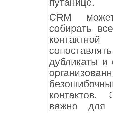
путанице.
CRM может
собирать вс
контактно
сопоставлять
дубликаты и 
органи
безошибо
контактов. 
важно для B