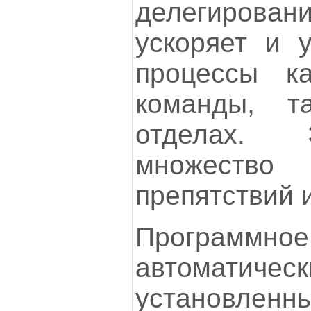
делегирова
ускоряет и 
процессы к
команды, 
отделах. 
множество 
препятствий 
Программн
автоматич
установлен