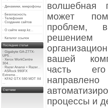
волшебная 
·
Динамики, микрофоны
может по
·
Безопасность
·
Телефония
·
Создание сайтов
проблем, 
·
О сайте wasp.kz...
решени
·
Каталог ссылок
организацио
Последние статьи
·
Gigabyte GA-Z77X-
вашей ком
UP5...
·
Xerox WorkCentre
304...
часть его
·
Razer Anansi + Razer...
·
ASRock 990FX
Extreme...
направлен
·
KFA2 GTX 580 MDT X4
...
автоматизир
Счетчики
процессы и д