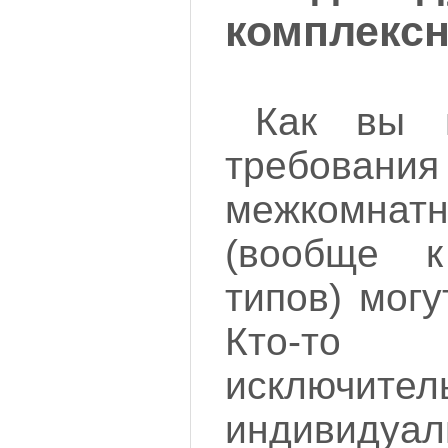
комплекс
Как вы м
требо
межкомн
(вообще 
типов) мог
Кто-т
исключител
индивидуал