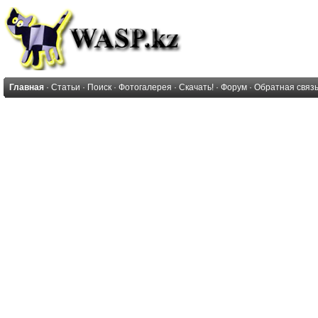
Главная
·
Статьи
·
Поиск
·
Фотогалерея
·
Скачать!
·
Форум
·
Обратная связ