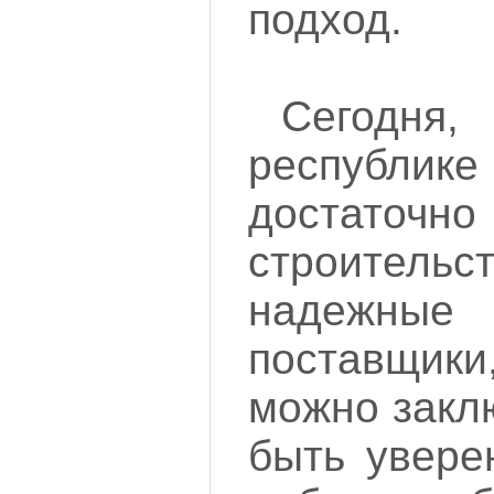
подход.
Сегодн
республ
достаточн
строительс
надежные 
поставщик
можно закл
быть увере