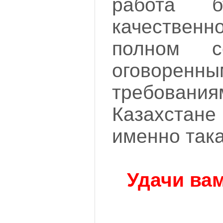
работа б
качественн
полном с
оговоренны
требован
Казахстан
именно така
Удачи вам