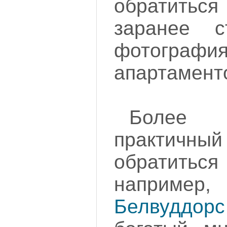
обратиться
заранее с
фотогра
апартамент
Более 
практичный 
обратиться
наприме
Белвуддорс