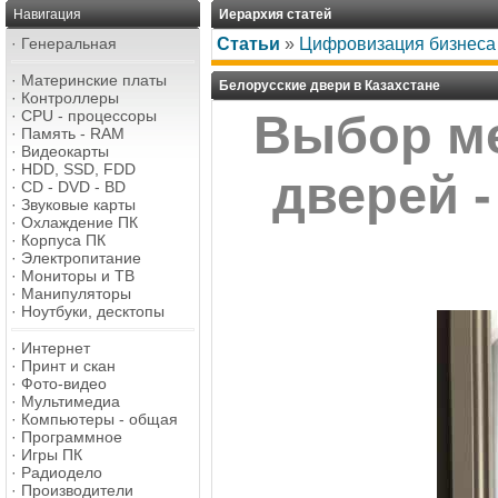
Навигация
Иерархия статей
·
Генеральная
Статьи
»
Цифровизация бизнеса
·
Материнские платы
Белорусские двери в Казахстане
·
Контроллеры
·
CPU - процессоры
Выбор м
·
Память - RAM
·
Видеокарты
·
HDD, SSD, FDD
дверей 
·
CD - DVD - BD
·
Звуковые карты
·
Охлаждение ПК
·
Корпуса ПК
·
Электропитание
·
Мониторы и ТВ
·
Манипуляторы
·
Ноутбуки, десктопы
·
Интернет
·
Принт и скан
·
Фото-видео
·
Мультимедиа
·
Компьютеры - общая
·
Программное
·
Игры ПК
·
Радиодело
·
Производители