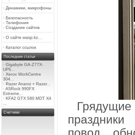
·
Динамики, микрофоны
·
Безопасность
·
Телефония
·
Создание сайтов
·
О сайте wasp.kz...
·
Каталог ссылок
Последние статьи
·
Gigabyte GA-Z77X-
UP5...
·
Xerox WorkCentre
304...
·
Razer Anansi + Razer...
·
ASRock 990FX
Extreme...
·
KFA2 GTX 580 MDT X4
Грядущи
...
Счетчики
праздники
повод обн