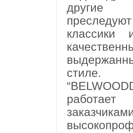
другие
преследуют
классики 
качеств
выдержан
стиле.
“BELWOOD
работае
заказчи
высокопро