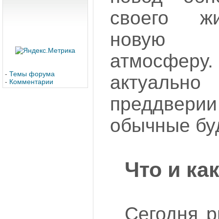
своего ж
новую п
атмосферу
-
Темы форума
актуальн
-
Комментарии
преддверии
обычные бу
Что и ка
Сегодня р