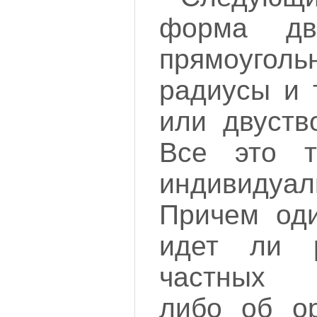
форма дв
прямоуго
радиусы и 
или двуств
Все это т
индивидуал
Причем оди
идет ли 
частных д
либо об ор