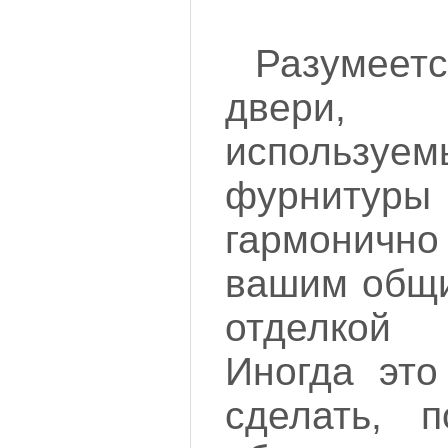
Разумеетс
двери
использу
фурнит
гармоничн
вашим общи
отделко
Иногда это
сделать, п