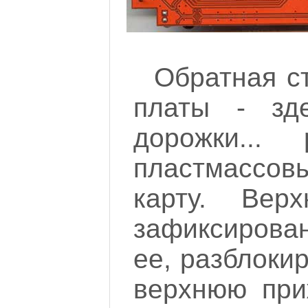
Обратная с
платы - зд
дорожки...
пластмассов
карту. Вер
зафиксирова
ее, разблоки
верхнюю при