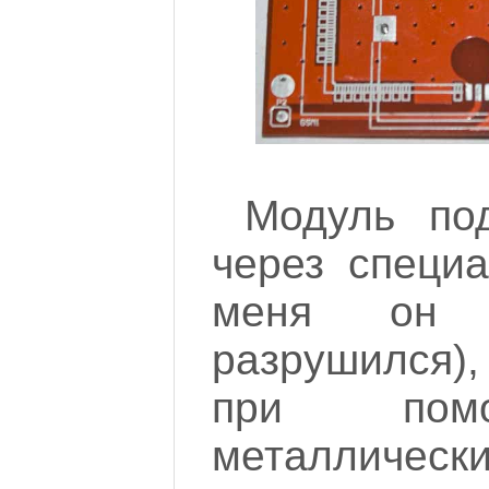
Модуль по
через специ
меня он 
разрушился)
при пом
металличе