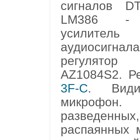
сигналов D
LM386 - н
усилите
аудиосигн
регулято
AZ1084S2. 
3F-C
. Види
микроф
разведе
распаянных м