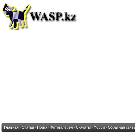
Главная
·
Статьи
·
Поиск
·
Фотогалерея
·
Скачать!
·
Форум
·
Обратная связ