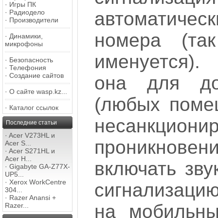
·
Игры ПК
·
Радиодело
автоматич
·
Производители
номера (та
·
Динамики,
микрофоны
именуется)
·
Безопасность
·
Телефония
·
Создание сайтов
она для д
·
О сайте wasp.kz...
(любых поме
·
Каталог ссылок
несанкционир
Последние статьи
·
Acer V273HL и
проникнове
Acer S...
·
Acer S271HL и
Acer H...
включать зву
·
Gigabyte GA-Z77X-
UP5...
·
Xerox WorkCentre
сигнализацию
304...
·
Razer Anansi +
на мобильн
Razer...