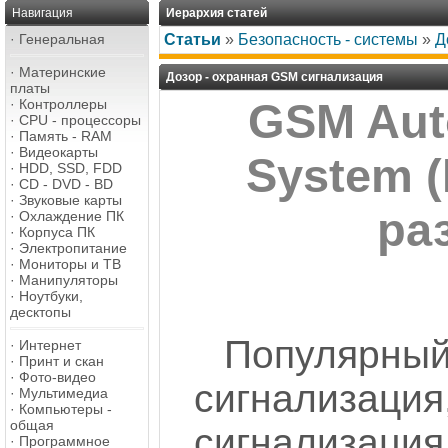
Навигация
Иерархия статей
·
Генеральная
Статьи
»
Безопасность - системы
»
Д
·
Материнские
Дозор - охранная GSM сигнализация
платы
·
Контроллеры
GSM Auto
·
CPU - процессоры
·
Память - RAM
·
Видеокарты
System (
·
HDD, SSD, FDD
·
CD - DVD - BD
·
Звуковые карты
ра
·
Охлаждение ПК
·
Корпуса ПК
·
Электропитание
·
Мониторы и ТВ
·
Манипуляторы
·
Ноутбуки,
десктопы
Популярн
·
Интернет
·
Принт и скан
·
Фото-видео
сигнализаци
·
Мультимедиа
·
Компьютеры -
общая
сигнал
·
Программное