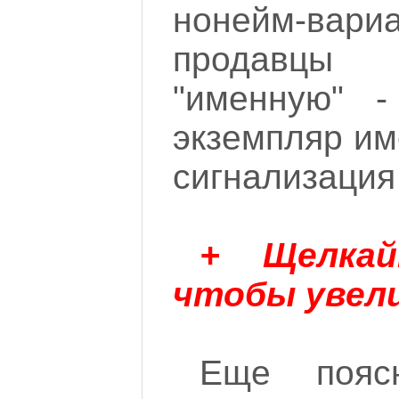
нонейм-вари
продавцы
"именную" -
экземпляр им
сигнализация
+ Щелка
чтобы увел
Еще пояс