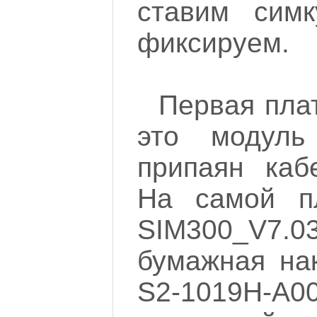
ставим сим
фиксируем.
Первая пла
это модул
припаян каб
На самой п
SIM300_V7.
бумажная на
S2-1019H-