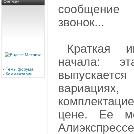
Счетчики
сообщени
звонок...
Краткая 
начала: эт
-
Темы форума
выпускаетс
-
Комментарии
вариация
комплектац
цене. Ее м
Алиэкспресс