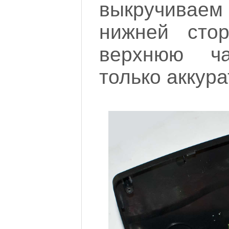
выкручиваем
нижней сто
верхнюю ча
только аккура