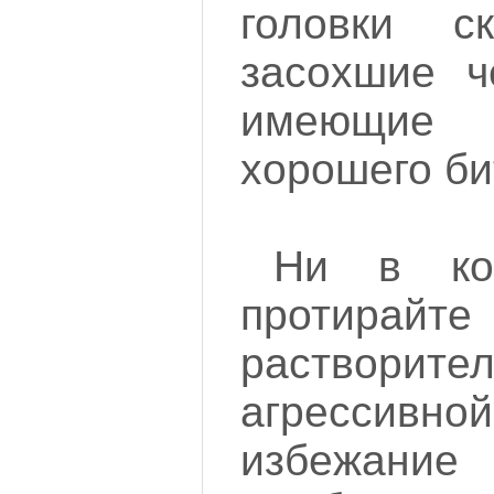
головки ск
засохшие ч
имеющие 
хорошего би
Ни в ко
протирайт
растворите
агрессивно
избежание 