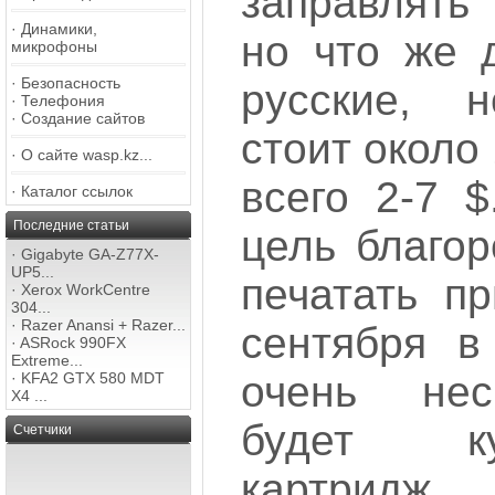
заправлять 
·
Динамики,
но что же 
микрофоны
·
Безопасность
русские, 
·
Телефония
·
Создание сайтов
стоит около 
·
О сайте wasp.kz...
всего 2-7 $
·
Каталог ссылок
Последние статьи
цель благор
·
Gigabyte GA-Z77X-
UP5...
печатать п
·
Xerox WorkCentre
304...
·
Razer Anansi + Razer...
сентября в
·
ASRock 990FX
Extreme...
очень нес
·
KFA2 GTX 580 MDT
X4 ...
будет к
Счетчики
картридж