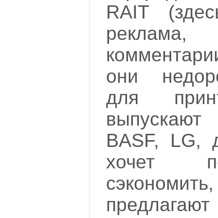
RAIT (зде
реклама
комментари
они недор
для прин
выпускаю
BASF, LG, д
хочет п
сэкономит
предлагаю