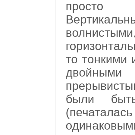
просто 
Вертикальн
волни
горизонтал
то тонкими 
двойн
прерывисты
были быт
(печатал
одинаков