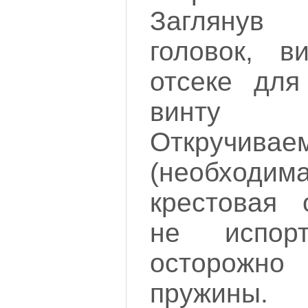
Заглянув
головок, 
отсеке для
винту 
Откручив
(необхо
крестовая 
не испор
осторож
пружины.