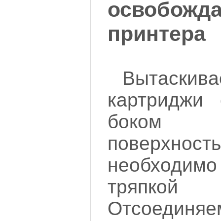
освобожд
принтера
Вытаскив
картриджи
боком 
поверхно
необходи
тряпкой 
Отсоеди