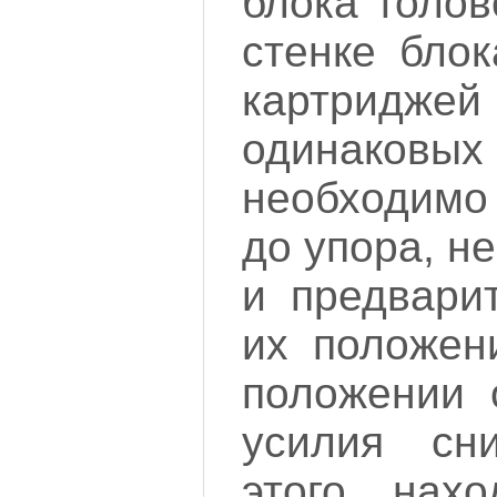
блока голов
стенке блок
картридже
одинаков
необходимо 
до упора, н
и предвари
их положен
положении 
усилия сн
этого нах