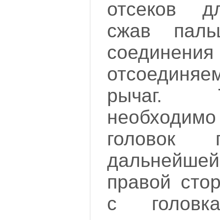
отсеков д
сжав пал
соединения
отсоедин
рычаг. 
необходимо 
головок 
дальнейше
правой сто
с головк