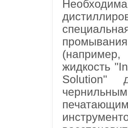
Необходима
дистиллиро
специальна
промыва
(например
жидкость "I
Solution"
чернильным
печатающи
инстр