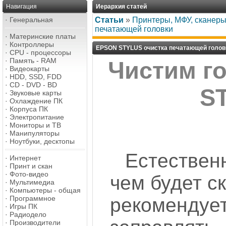
Навигация
Иерархия статей
·
Генеральная
Статьи
»
Принтеры, МФУ, сканеры
печатающей головки
·
Материнские платы
·
Контроллеры
EPSON STYLUS очистка печатающей голов
·
CPU - процессоры
·
Память - RAM
Чистим г
·
Видеокарты
·
HDD, SSD, FDD
·
CD - DVD - BD
S
·
Звуковые карты
·
Охлаждение ПК
·
Корпуса ПК
·
Электропитание
·
Мониторы и ТВ
·
Манипуляторы
·
Ноутбуки, десктопы
Естестве
·
Интернет
·
Принт и скан
·
Фото-видео
чем будет с
·
Мультимедиа
·
Компьютеры - общая
·
Программное
рекомен
·
Игры ПК
·
Радиодело
·
Производители