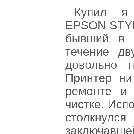
Купил я
EPSON STY
бывший в 
течение дв
довольно 
Принтер ни
ремонте и 
чистке. Исп
столкнулс
заключавше