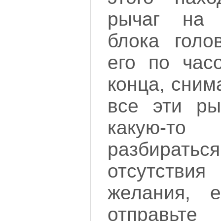
рычаг на 
блока голо
его по час
конца, сним
все эти ры
какую-то
разбираться
отсутств
желания, е
отправьт