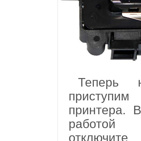
Теперь н
приступи
принтера. 
работой 
отключит