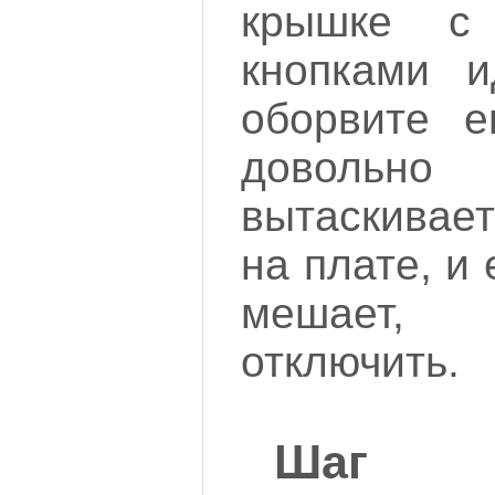
крышке с
кнопками 
оборвите 
довол
вытаскивае
на плате, и
мешает,
отключить.
Шаг 