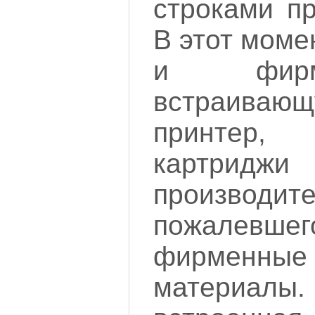
строками пр
В этот моме
и фир
встраиваю
принтер
картриджи
производи
пожалевш
фирменны
материа