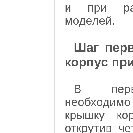
и при ра
моделей.
Шаг пер
корпус пр
В перв
необходимо
крышку кор
открутив че