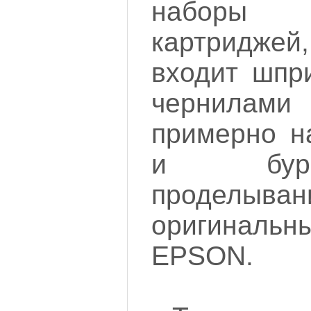
набор
картридж
входит шпр
чернила
примерно на
и бур
проделыван
оригиналь
EPSON.