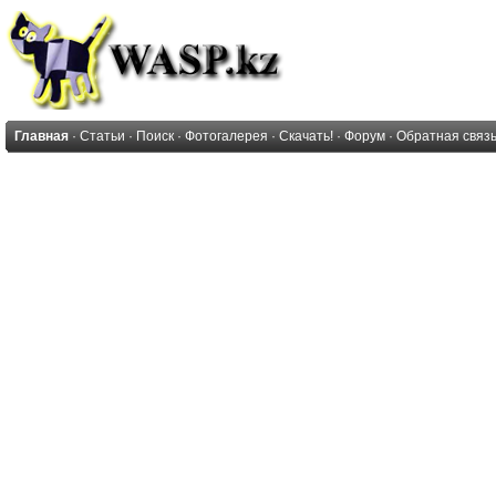
Главная
·
Статьи
·
Поиск
·
Фотогалерея
·
Скачать!
·
Форум
·
Обратная связ