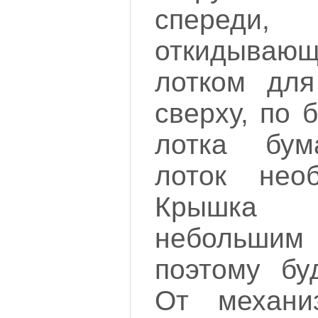
спере
откидываю
лотком для
сверху, по 
лотка бум
лоток необ
Крышка 
небольши
поэтому бу
От механи