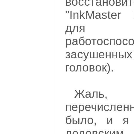
восстановит
"InkMaster
для вос
работоспос
засушенн
головок).
Жаль,
перечислен
было, и я 
дедовски