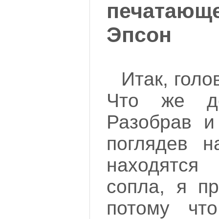
печатаю
Эпсон
Итак, голо
Что же д
Разобрав и
поглядев н
находятс
сопла, я пр
потому чт