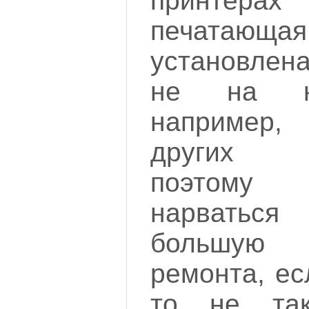
принте
печатаю
установлен
не на ка
например
других пр
поэтому 
нарватьс
большую
ремонта, ес
то не та