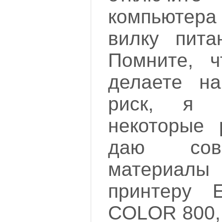
компьюте
вилку пита
Помните, 
делаете н
риск, я 
некоторые 
даю сов
материалы
принтеру
COLOR 800, 