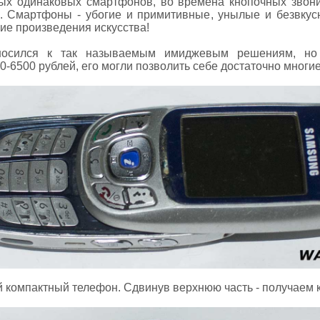
ых одинаковых смартфонов, во времена кнопочных звон
. Смартфоны - убогие и примитивные, унылые и безвкусн
ие произведения искусства!
осился к так называемым имиджевым решениям, но 
-6500 рублей, его могли позволить себе достаточно многие.
й компактный телефон. Сдвинув верхнюю часть - получаем к