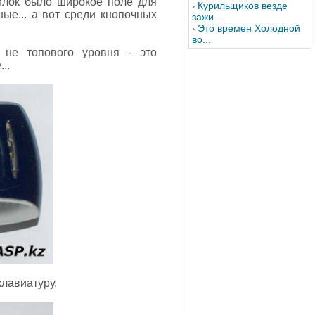
илок было широкое поле для
Курильщиков везде
ые... а вот среди кнопочных
зажи...
Это времен Холодной
во...
не топового уровня - это
..
лавиатуру.