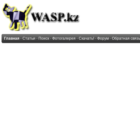
Главная
·
Статьи
·
Поиск
·
Фотогалерея
·
Скачать!
·
Форум
·
Обратная связ