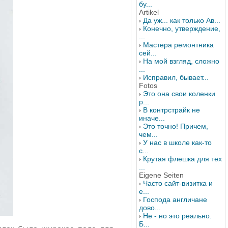
бу...
Artikel
Да уж... как только Ав...
Конечно, утверждение,
...
Мастера ремонтника
сей...
На мой взгляд, сложно
...
Исправил, бывает...
Fotos
Это она свои коленки
р...
В контрстрайк не
иначе...
Это точно! Причем,
чем...
У нас в школе как-то
с...
Крутая флешка для тех
...
Eigene Seiten
Часто сайт-визитка и
е...
Господа англичане
дово...
Не - но это реально.
Б...