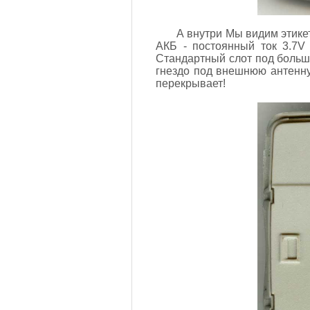
А внутри Мы видим этике
АКБ - постоянный ток 3.7V
Стандартный слот под больш
гнездо под внешнюю антенну 
перекрывает!