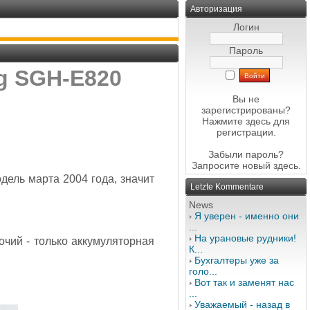
Авторизация
Логин
Пароль
g SGH-E820
Вы не
зарегистрированы?
Нажмите здесь
для
регистрации.
Забыли пароль?
Запросите новый
здесь
.
дель марта 2004 года, значит
Letzte Kommentare
News
Я уверен - именно они
...
На урановые рудники!
очий - только аккумуляторная
К...
Бухгалтеры уже за
голо...
Вот так и заменят нас
...
Уважаемый - назад в