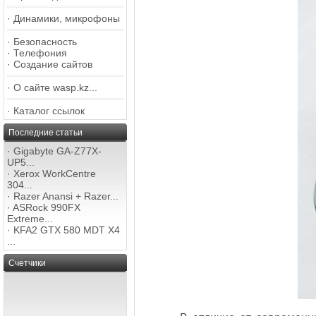
·
Динамики, микрофоны
·
Безопасность
·
Телефония
·
Создание сайтов
·
О сайте wasp.kz...
·
Каталог ссылок
Последние статьи
·
Gigabyte GA-Z77X-
UP5...
·
Xerox WorkCentre
304...
·
Razer Anansi + Razer...
·
ASRock 990FX
Extreme...
·
KFA2 GTX 580 MDT X4
...
Счетчики