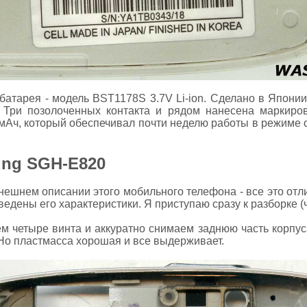
батарея - модель BST1178S 3.7V Li-ion. Сделано в Японии
. Три позолоченных контакта и рядом нанесена маркиро
мАч, который обеспечивал почти неделю работы в режиме о
ung SGH-E820
ешнем описании этого мобильного телефона - все это отлич
едены его характеристики. Я приступаю сразу к разборке (чт
м четыре винта и аккуратно снимаем заднюю часть корпуса
 Но пластмасса хорошая и все выдерживает.