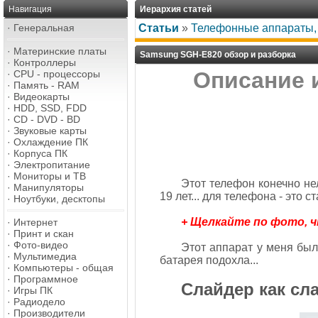
Навигация
Иерархия статей
·
Генеральная
Статьи
»
Телефонные аппараты, 
·
Материнские платы
Samsung SGH-E820 обзор и разборка
·
Контроллеры
Описание 
·
CPU - процессоры
·
Память - RAM
·
Видеокарты
·
HDD, SSD, FDD
·
CD - DVD - BD
·
Звуковые карты
·
Охлаждение ПК
·
Корпуса ПК
·
Электропитание
·
Мониторы и ТВ
Этот телефон конечно нел
·
Манипуляторы
19 лет... для телефона - это 
·
Ноутбуки, десктопы
+ Щелкайте по фото, 
·
Интернет
·
Принт и скан
·
Фото-видео
Этот аппарат у меня был
·
Мультимедиа
батарея подохла...
·
Компьютеры - общая
·
Программное
Слайдер как сл
·
Игры ПК
·
Радиодело
·
Производители