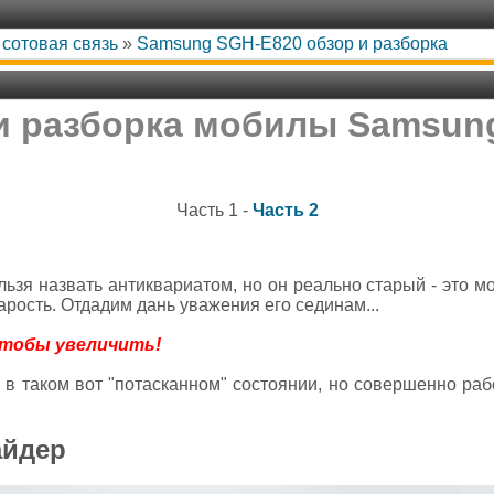
сотовая связь
»
Samsung SGH-E820 обзор и разборка
и разборка мобилы Samsun
Часть 1 -
Часть 2
ьзя назвать антиквариатом, но он реально старый - это мо
старость. Отдадим дань уважения его сединам...
чтобы увеличить!
 в таком вот "потасканном" состоянии, но совершенно раб
айдер