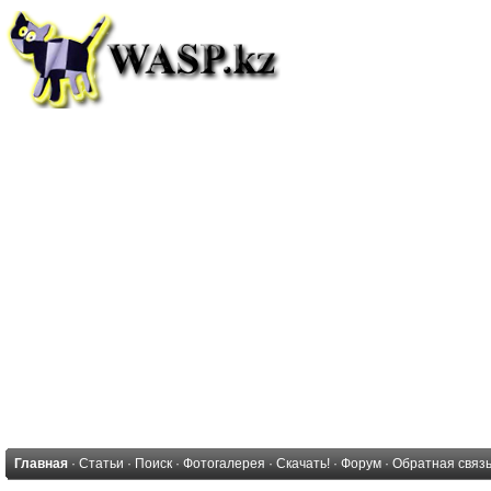
Главная
·
Статьи
·
Поиск
·
Фотогалерея
·
Скачать!
·
Форум
·
Обратная связ