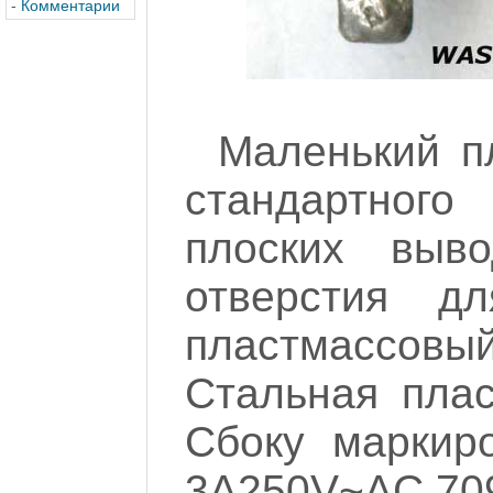
-
Комментарии
Маленький п
стандартног
плоских выв
отверстия д
пластмассов
Стальная плас
Сбоку маркир
3A250V~AC 70