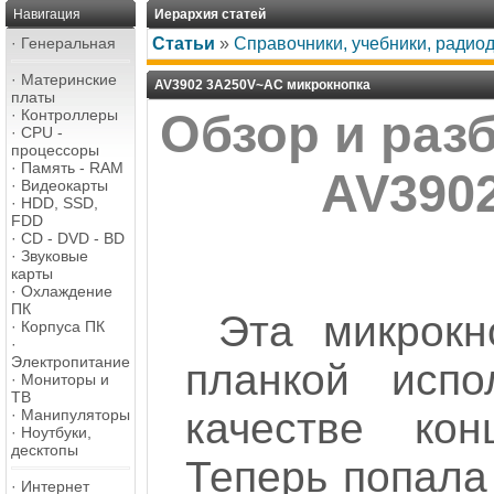
Навигация
Иерархия статей
·
Генеральная
Статьи
»
Справочники, учебники, радио
·
Материнские
AV3902 3A250V~AC микрокнопка
платы
·
Контроллеры
Обзор и раз
·
CPU -
процессоры
·
Память - RAM
AV390
·
Видеокарты
·
HDD, SSD,
FDD
·
CD - DVD - BD
·
Звуковые
карты
·
Охлаждение
ПК
Эта микрокн
·
Корпуса ПК
·
Электропитание
планкой испо
·
Мониторы и
ТВ
качестве кон
·
Манипуляторы
·
Ноутбуки,
десктопы
Теперь попала 
·
Интернет