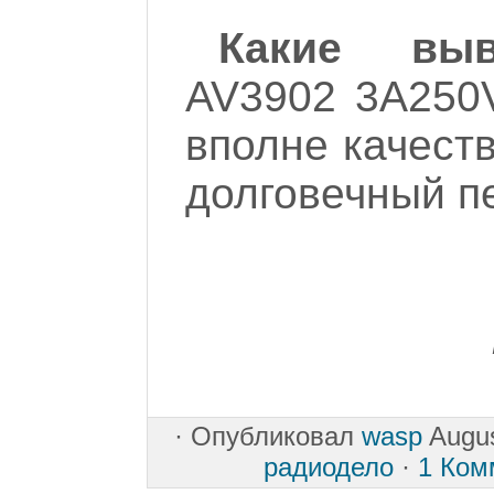
Какие выв
AV3902 3A250
вполне качест
долговечный п
·
Опубликовал
wasp
Augus
радиодело
·
1 Ком