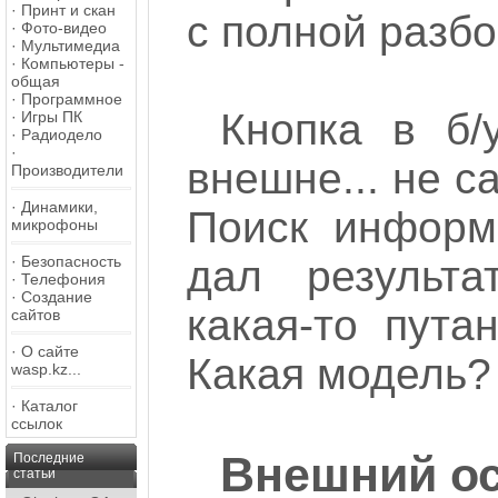
·
Принт и скан
с полной разбо
·
Фото-видео
·
Мультимедиа
·
Компьютеры -
общая
·
Программное
Кнопка в б/
·
Игры ПК
·
Радиодело
·
внешне... не с
Производители
·
Динамики,
Поиск информ
микрофоны
·
Безопасность
дал результат
·
Телефония
·
Создание
какая-то пута
сайтов
·
О сайте
Какая модель?
wasp.kz...
·
Каталог
ссылок
Внешний о
Последние
статьи