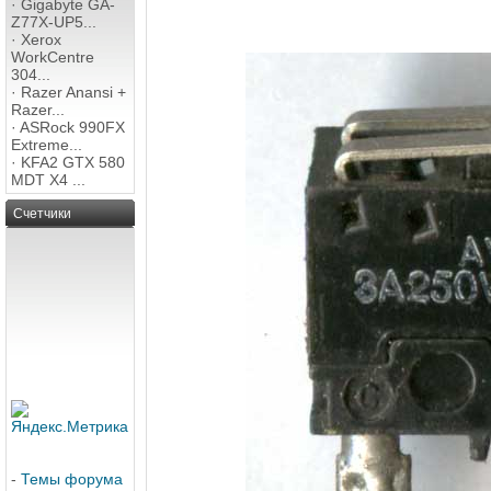
·
Gigabyte GA-
Z77X-UP5...
·
Xerox
WorkCentre
304...
·
Razer Anansi +
Razer...
·
ASRock 990FX
Extreme...
·
KFA2 GTX 580
MDT X4 ...
Счетчики
-
Темы форума