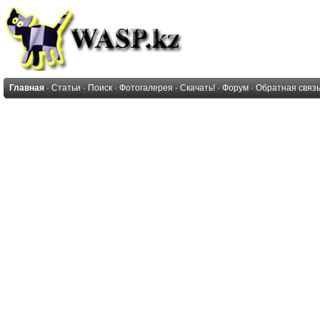
Главная
·
Статьи
·
Поиск
·
Фотогалерея
·
Скачать!
·
Форум
·
Обратная связ