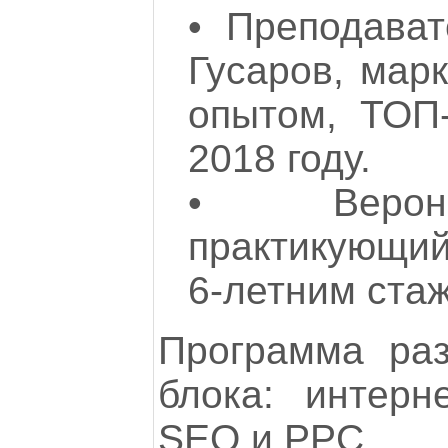
•
Преподават
Гусаров, марк
опытом, ТОП
2018 году.
•
Веро
практикующий
6-летним ста
Программа ра
блока: интерн
SEO и PPC.