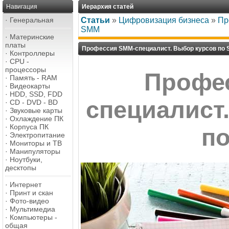
Навигация
Иерархия статей
·
Генеральная
Статьи
»
Цифровизация бизнеса
»
Пр
SMM
·
Материнские
платы
Профессия SMM-специалист. Выбор курсов по
·
Контроллеры
·
CPU -
процессоры
Профе
·
Память - RAM
·
Видеокарты
·
HDD, SSD, FDD
специалист
·
CD - DVD - BD
·
Звуковые карты
·
Охлаждение ПК
·
Корпуса ПК
п
·
Электропитание
·
Мониторы и ТВ
·
Манипуляторы
·
Ноутбуки,
десктопы
·
Интернет
·
Принт и скан
·
Фото-видео
·
Мультимедиа
·
Компьютеры -
общая