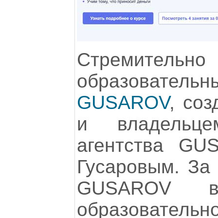
Стремительн
образовате
GUSAROV
, со
и владельцем
агентства GU
Гусаровым. За
GUSAROV 
образователь