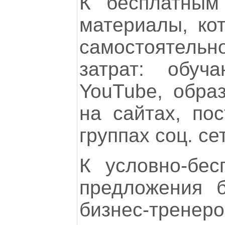
К бесплатным
материалы, ко
самостоятель
затрат: обуч
YouTube, обра
на сайтах, по
группах соц. се
К условно-бес
предложения б
бизнес-тренер