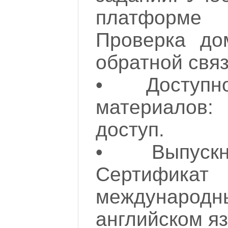
платформе 
Проверка до
обратной свя
•
Доступ
материало
доступ.
•
Выпус
Сертифик
международн
английском яз