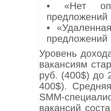
•
«Нет о
предложений
•
«Удаленна
предложений
Уровень доход
вакансиям стар
руб. (400$) до 
400$). Средня
SMM-специа
вакансий соста