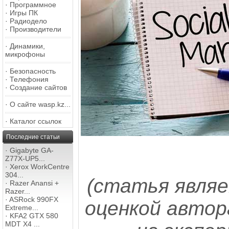
·
Программное
·
Игры ПК
·
Радиодело
·
Производители
·
Динамики,
микрофоны
·
Безопасность
·
Телефония
·
Создание сайтов
·
О сайте wasp.kz...
·
Каталог ссылок
Последние статьи
·
Gigabyte GA-
Z77X-UP5...
·
Xerox WorkCentre
304...
(статья явля
·
Razer Anansi +
Razer...
·
ASRock 990FX
оценкой автор
Extreme...
·
KFA2 GTX 580
MDT X4 ...