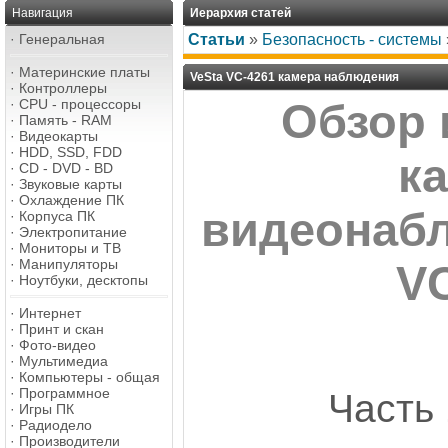
Навигация
Иерархия статей
·
Генеральная
Статьи
»
Безопасность - системы
·
Материнские платы
VeSta VC-4261 камера наблюдения
·
Контроллеры
·
CPU - процессоры
Обзор 
·
Память - RAM
·
Видеокарты
·
HDD, SSD, FDD
к
·
CD - DVD - BD
·
Звуковые карты
·
Охлаждение ПК
видеонабл
·
Корпуса ПК
·
Электропитание
·
Мониторы и ТВ
·
Манипуляторы
V
·
Ноутбуки, десктопы
·
Интернет
·
Принт и скан
·
Фото-видео
·
Мультимедиа
·
Компьютеры - общая
·
Программное
Часть 
·
Игры ПК
·
Радиодело
·
Производители