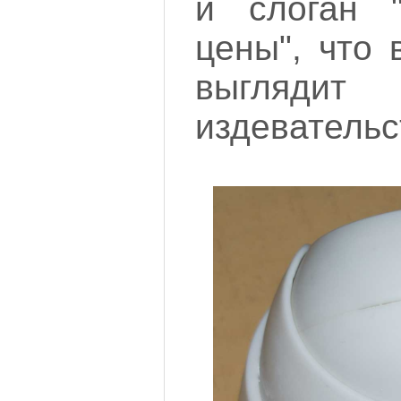
и слоган 
цены", что 
выгля
издевательст