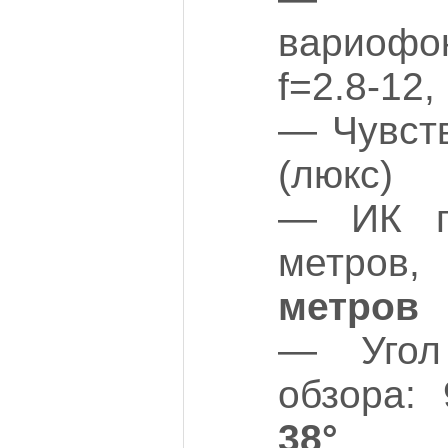
вариоф
f=2.8-12,
— Чувств
(люкс)
— ИК по
метров
метров
— Угол 
обзора:
38
°