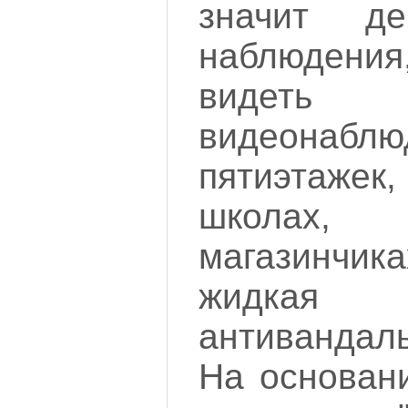
значит д
наблюдения
видеть 
видеонаблю
пятиэтаже
школах,
магазинчика
жидкая
антивандал
На основани