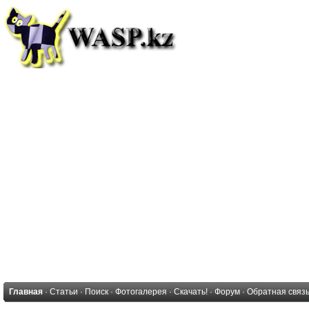
Главная
·
Статьи
·
Поиск
·
Фотогалерея
·
Скачать!
·
Форум
·
Обратная связ