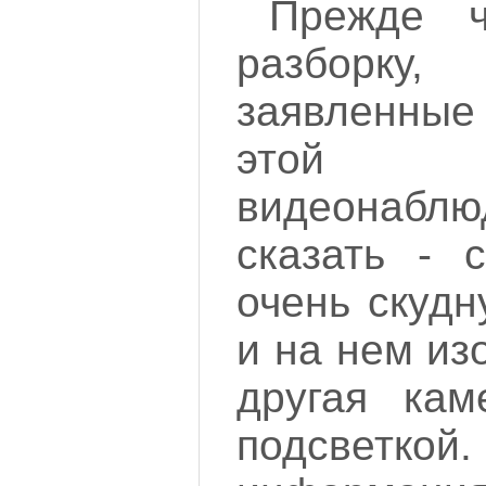
Прежде ч
разборку
заявленные
этой
видеонаб
сказать - 
очень скуд
и на нем из
другая кам
подсветк