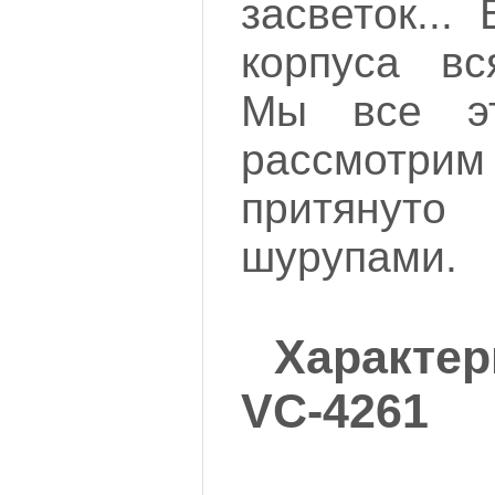
засветок...
корпуса вся
Мы все э
рассмотри
притяну
шурупами.
Характе
VC-4261