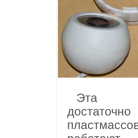
Эта к
достаточн
пластмасс