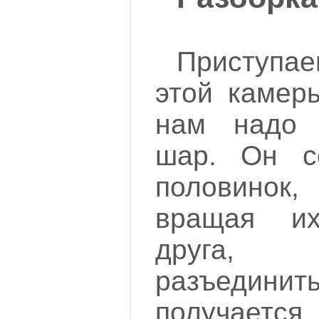
Приступа
этой камер
нам надо 
шар. Он с
половино
вращая и
друга,
разъедин
получаетс