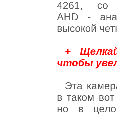
4261, со 
AHD - ана
высокой четк
+ Щелка
чтобы уве
Эта камер
в таком вот
но в цело