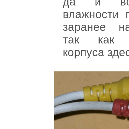
да и воо
влажности 
заранее на
так как г
корпуса здес