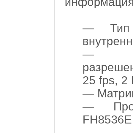
информация 
— Тип 
внутренн
— Ма
разрешен
25 fps, 2
— Матриц
— Проц
FH8536E
— О