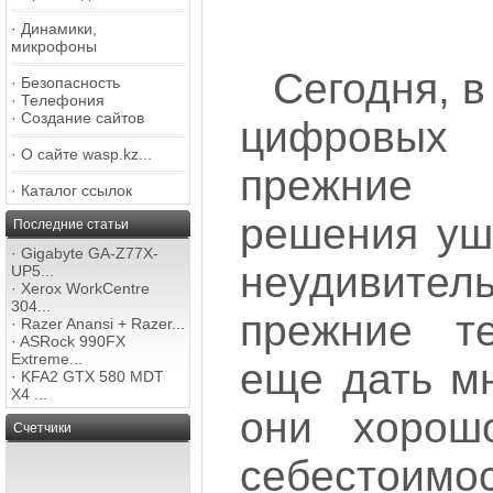
·
Динамики,
микрофоны
Сегодня, в
·
Безопасность
·
Телефония
·
Создание сайтов
цифровых
·
О сайте wasp.kz...
прежние
·
Каталог ссылок
решения ушл
Последние статьи
·
Gigabyte GA-Z77X-
неудивител
UP5...
·
Xerox WorkCentre
304...
прежние те
·
Razer Anansi + Razer...
·
ASRock 990FX
Extreme...
еще дать мн
·
KFA2 GTX 580 MDT
X4 ...
они хорош
Счетчики
себестоим