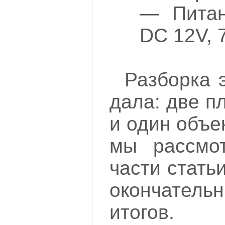
— Питан
DC 12V, 7
Разборка 
дала: две п
и один объек
мы рассмо
части стать
окончате
итогов.