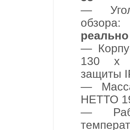
— Угол
обзора
реально
— Корпус
130 х 
защиты I
— Масса
НЕТТО 19
— Рабо
температ