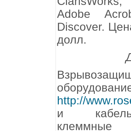
ClarisWorks,
Adobe Acro
Discover. Цен
долл.
Взрывозащи
оборудовани
http://www.ro
и кабель
клеммны