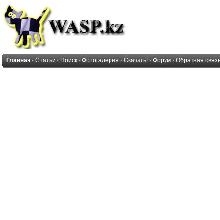
Главная
·
Статьи
·
Поиск
·
Фотогалерея
·
Скачать!
·
Форум
·
Обратная связ