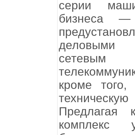
серии маш
бизнеса —
предустанов
деловыми 
сет
телекоммуни
кроме того,
техническ
Предлагая 
комплекс у