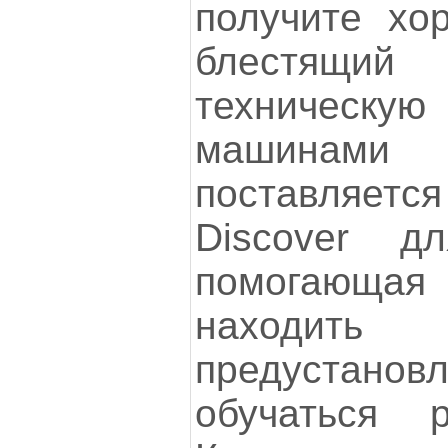
получите хо
блестящи
техническу
машинами
поставляет
Discover д
помогающ
находить
предустанов
обучаться 