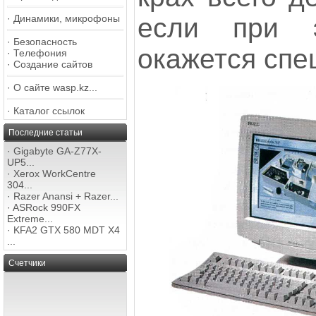
если при 
·
Динамики, микрофоны
·
Безопасность
окажется спе
·
Телефония
·
Создание сайтов
·
О сайте wasp.kz...
·
Каталог ссылок
Последние статьи
·
Gigabyte GA-Z77X-
UP5...
·
Xerox WorkCentre
304...
·
Razer Anansi + Razer...
·
ASRock 990FX
Extreme...
·
KFA2 GTX 580 MDT X4
...
Счетчики