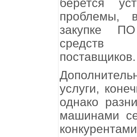
берется ус
проблемы, 
закупке П
средств 
поставщиков.
Дополнитель
услуги, коне
однако разн
машинами се
конкурента