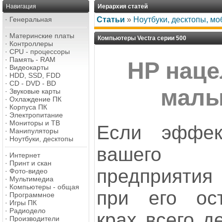
Навигация
Иерархия статей
·
Генеральная
Статьи
»
Ноутбуки, десктопы, м
·
Материнские платы
Компьютеры Vectra серии 500
·
Контроллеры
·
CPU - процессоры
·
Память - RAM
HP наце
·
Видеокарты
·
HDD, SSD, FDD
·
CD - DVD - BD
малы
·
Звуковые карты
·
Охлаждение ПК
·
Корпуса ПК
·
Электропитание
·
Мониторы и ТВ
Если эффек
·
Манипуляторы
·
Ноутбуки, десктопы
вашего 
·
Интернет
·
Принт и скан
предприятия 
·
Фото-видео
·
Мультимедиа
·
Компьютеры - общая
при его ос
·
Программное
·
Игры ПК
·
Радиодело
крах всего д
·
Производители