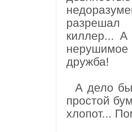
недораз
разреш
киллер... А
нерушимо
дружба!
А дело бы
простой бум
хлопот... По