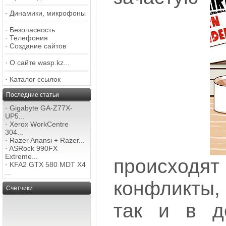
·
Динамики, микрофоны
·
Безопасность
·
Телефония
·
Создание сайтов
·
О сайте wasp.kz...
·
Каталог ссылок
Последние статьи
·
Gigabyte GA-Z77X-
UP5...
·
Xerox WorkCentre
304...
·
Razer Anansi + Razer...
·
ASRock 990FX
Extreme...
происходя
·
KFA2 GTX 580 MDT X4
...
конфликты,
Счетчики
так и в де