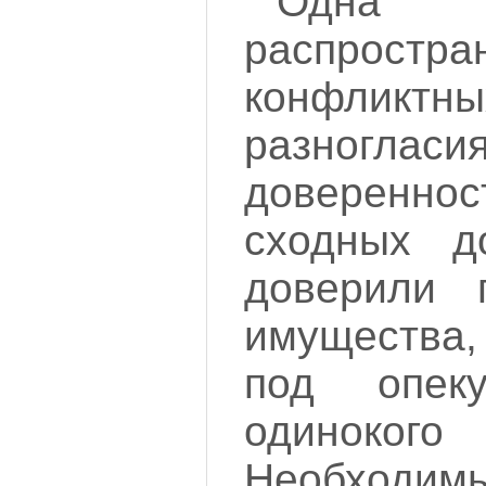
Одна 
распростра
конфликтны
разногла
доверенн
сходных д
доверили 
имущества,
под опеку
одиноког
Необходим