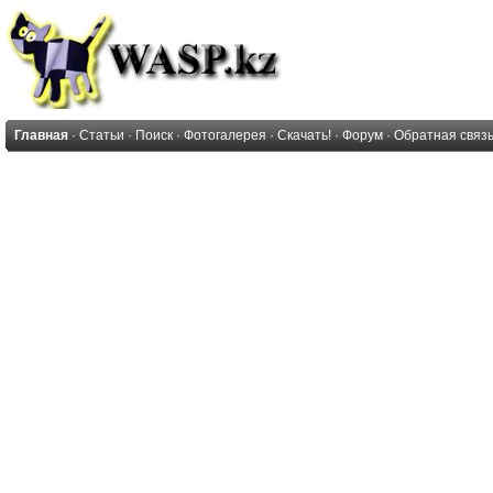
Главная
·
Статьи
·
Поиск
·
Фотогалерея
·
Скачать!
·
Форум
·
Обратная связ