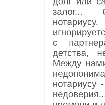
долг или с
залог...
нотариу
игнорирует
с партне
детства, н
Между нами
недопонима
нотариусу 
недоверия
времени и д