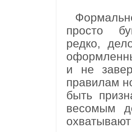
Формаль
просто бу
редко, дел
оформленны
и не заве
правилам н
быть призн
весомым д
охватыв