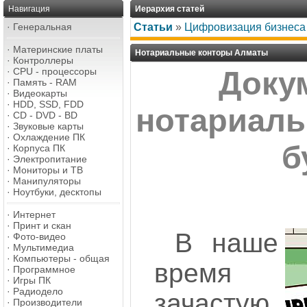
Навигация
Иерархия статей
·
Генеральная
Статьи
»
Цифровизация бизнеса
·
Материнские платы
Нотариальные конторы Алматы
·
Контроллеры
·
CPU - процессоры
Докум
·
Память - RAM
·
Видеокарты
·
HDD, SSD, FDD
нотариаль
·
CD - DVD - BD
·
Звуковые карты
·
Охлаждение ПК
б
·
Корпуса ПК
·
Электропитание
·
Мониторы и ТВ
·
Манипуляторы
·
Ноутбуки, десктопы
·
Интернет
·
Принт и скан
В наше
·
Фото-видео
·
Мультимедиа
·
Компьютеры - общая
время
·
Программное
·
Игры ПК
·
Радиодело
зачастую
·
Производители