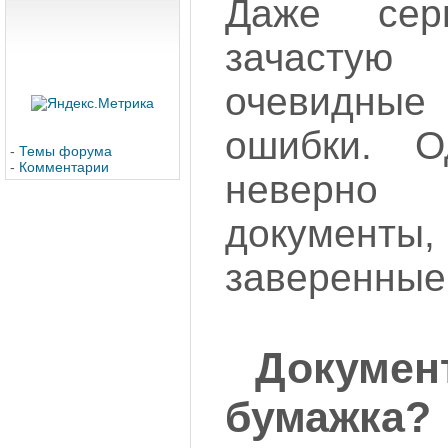
Даже сер
зачасту
очевидн
ошибки. 
-
Темы форума
-
Комментарии
неверно
документы
заверенные
Документ
бумажка?