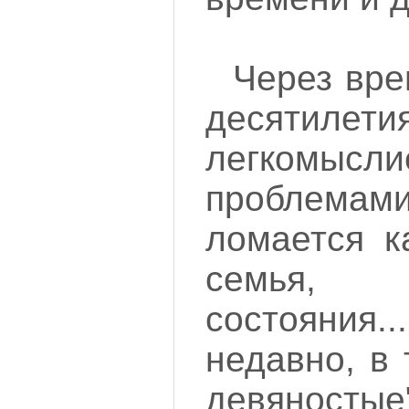
Через вре
десятиле
легкомысли
проблема
ломается к
семья,
состояни
недавно, в
девянос