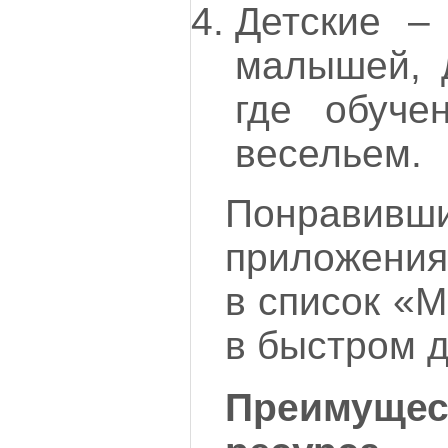
Детские –
малышей, д
где обуче
весельем.
Понравив
приложени
в список «М
в быстром д
Преимущ