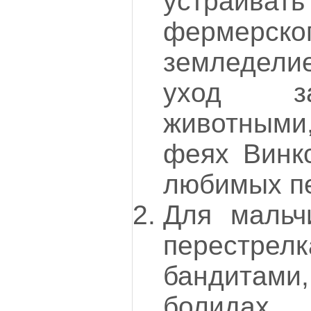
устраивать
фермерск
земледели
уход з
животным
феях Винкс
любимых п
Для мальч
перестрелк
бандитами,
болидах 