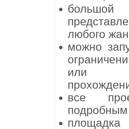
большой
представ
любого жан
можно запу
ограничен
или дл
прохождени
все про
подробным
площад