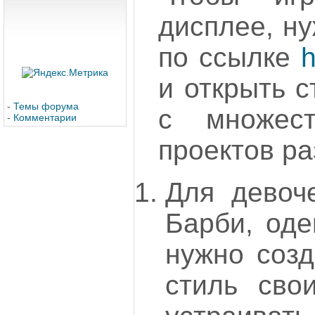
дисплее, н
по ссылке
h
и открыть 
-
Темы форума
с множест
-
Комментарии
проектов ра
Для девоч
Барби, оде
нужно созд
стиль сво