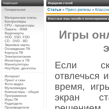
Навигация
Иерархия статей
·
Генеральная
Статьи
»
Пресс-релизы
»
Классн
·
Материнские платы
Классные игры онлайн в полноэкранном
·
Контроллеры
·
CPU - процессоры
·
Память - RAM
Игры он
·
Видеокарты
·
HDD, SSD, FDD
·
CD - DVD - BD
·
Звуковые карты
·
Охлаждение ПК
·
Корпуса ПК
·
Электропитание
·
Мониторы и ТВ
Если ск
·
Манипуляторы
·
Ноутбуки, десктопы
отвлечься и
·
Интернет
·
Принт и скан
время, игр
·
Фото-видео
·
Мультимедиа
·
Компьютеры - общая
экран ст
·
Программное
·
Игры ПК
·
Радиодело
решением
·
Производители