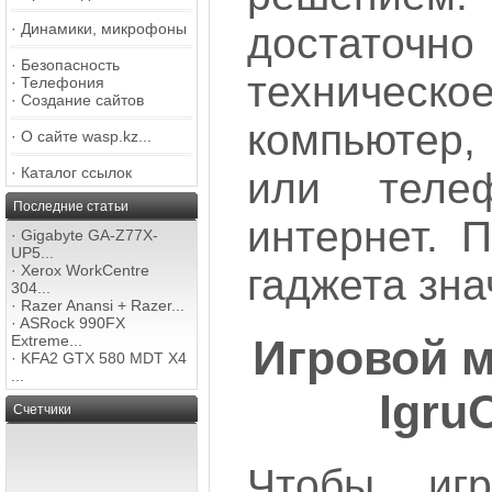
достат
·
Динамики, микрофоны
·
Безопасность
техническ
·
Телефония
·
Создание сайтов
компьютер,
·
О сайте wasp.kz...
·
Каталог ссылок
или теле
Последние статьи
интернет. 
·
Gigabyte GA-Z77X-
UP5...
гаджета зна
·
Xerox WorkCentre
304...
·
Razer Anansi + Razer...
·
ASRock 990FX
Игровой м
Extreme...
·
KFA2 GTX 580 MDT X4
...
Igru
Счетчики
Чтобы иг