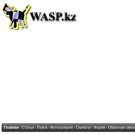
Главная
·
Статьи
·
Поиск
·
Фотогалерея
·
Скачать!
·
Форум
·
Обратная связ