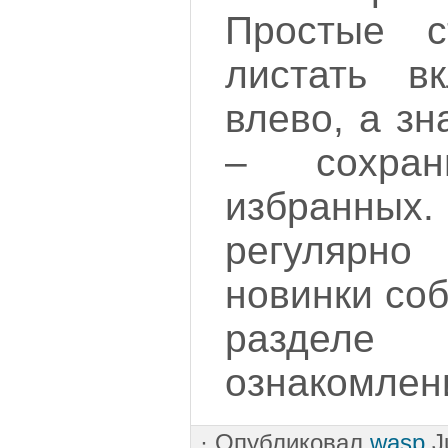
Простые с
листать в
влево, а зн
– сохра
избранных.
регулярн
новинки со
разделе
ознакомлен
·
Опубликовал
wasp
Ju