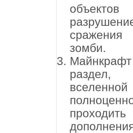
объектов
разрушен
сражения
зомби.
Майнкраф
раздел
вселенной
полноце
проходи
дополнения