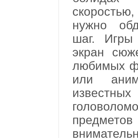
скоростью
нужно об
шаг. Игры
экран сюж
любимых ф
или ани
известных
головол
пред
внимательн