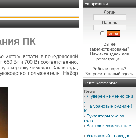
Авторизация
Логин
Пароль
ания ПК
Вы не
зарегистрированы?
Нажмите здесь
для
 Victory. Кстати, в победоносной
регистрации.
 650 Вт и 700 Вт соответственно.
ную коробку-чемодан. Как всегда,
Забыли пароль?
уководство пользователя. Набор
Запросите новый
здесь
.
Letzte Kommentare
News
Я уверен - именно они
...
На урановые рудники!
К...
Бухгалтеры уже за
голо...
Вот так и заменят нас
...
Уважаемый - назад в