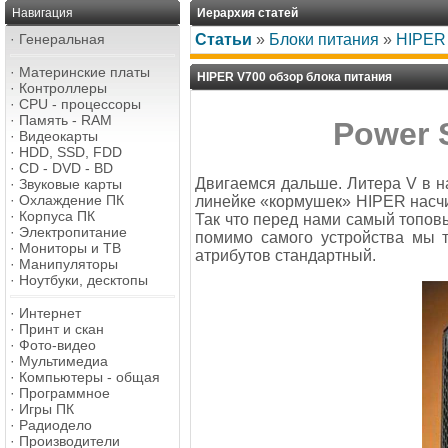
Навигация
Иерархия статей
·
Генеральная
Статьи
»
Блоки питания
»
HIPER 
·
Материнские платы
HIPER V700 обзор блока питания
·
Контроллеры
·
CPU - процессоры
·
Память - RAM
Power 
·
Видеокарты
·
HDD, SSD, FDD
·
CD - DVD - BD
Двигаемся дальше. Литера V в на
·
Звуковые карты
·
Охлаждение ПК
линейке «кормушек» HIPER насчит
·
Корпуса ПК
Так что перед нами самый топовы
·
Электропитание
помимо самого устройства мы т
·
Мониторы и ТВ
атрибутов стандартный.
·
Манипуляторы
·
Ноутбуки, десктопы
·
Интернет
·
Принт и скан
·
Фото-видео
·
Мультимедиа
·
Компьютеры - общая
·
Программное
·
Игры ПК
·
Радиодело
·
Производители