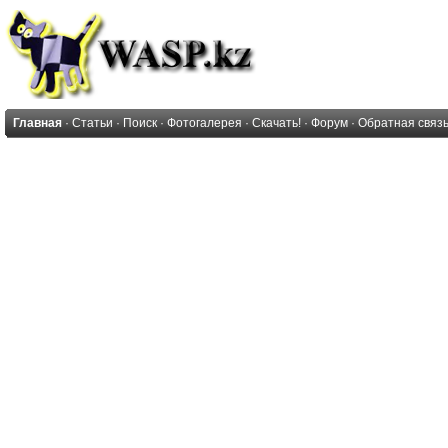
Главная
·
Статьи
·
Поиск
·
Фотогалерея
·
Скачать!
·
Форум
·
Обратная связ