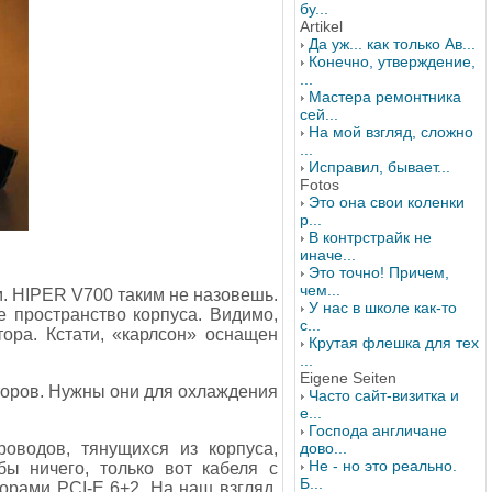
бу...
Artikel
Да уж... как только Ав...
Конечно, утверждение,
...
Мастера ремонтника
сей...
На мой взгляд, сложно
...
Исправил, бывает...
Fotos
Это она свои коленки
р...
В контрстрайк не
иначе...
Это точно! Причем,
чем...
м. HIPER V700 таким не назовешь.
У нас в школе как-то
е пространство корпуса. Видимо,
с...
ора. Кстати, «карлсон» оснащен
Крутая флешка для тех
...
Eigene Seiten
торов. Нужны они для охлаждения
Часто сайт-визитка и
е...
Господа англичане
роводов, тянущихся из корпуса,
дово...
Не - но это реально.
ы ничего, только вот кабеля с
Б...
торами PCI-E 6+2. На наш взгляд,