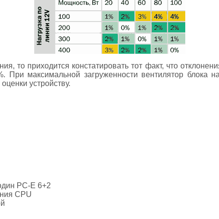
ния, то приходится констатировать тот факт, что отклонен
4%. При максимальной загруженности вентилятор блока н
оценки устройству.
один PC-Е 6+2
ания CPU
ой