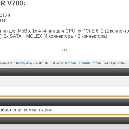
R V700:
00129
 Вт
ин для МоВо, 1х 4+4-пин для CPU, lx PCI-E 6+2 (2 коннектора
, 2x SATA + MOLEX (4 коннектора + 2 коннектора)
***
убликовал
Kissmy-assy
July 06 2022 ·
В
Блоки питания
·
1 Комментарий
· 1447 Прочтений ·
добавления комментария.