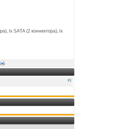
), lx SATA (2 коннектора), lx
#1