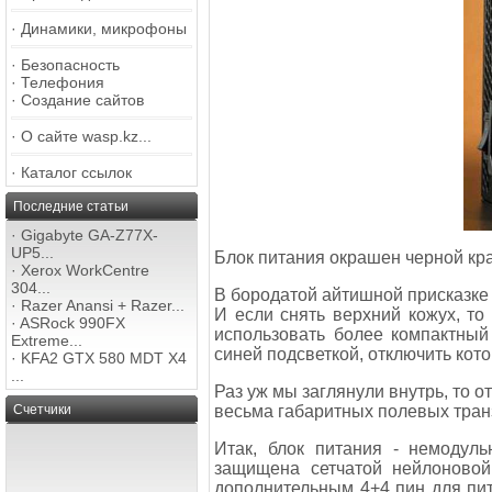
·
Динамики, микрофоны
·
Безопасность
·
Телефония
·
Создание сайтов
·
О сайте wasp.kz...
·
Каталог ссылок
Последние статьи
·
Gigabyte GA-Z77X-
UP5...
Блок питания окрашен черной кра
·
Xerox WorkCentre
304...
В бородатой айтишной присказке 
·
Razer Anansi + Razer...
И если снять верхний кожух, то
·
ASRock 990FX
использовать более компактный
Extreme...
синей подсветкой, отключить кото
·
KFA2 GTX 580 MDT X4
...
Раз уж мы заглянули внутрь, то
весьма габаритных полевых тран
Счетчики
Итак, блок питания - немодуль
защищена сетчатой нейлоновой
дополнительным 4+4 пин для пита