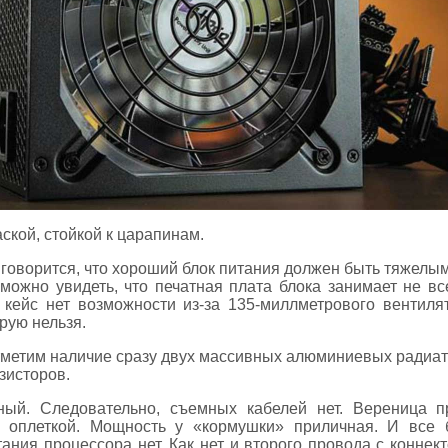
ской, стойкой к царапинам.
говорится, что хороший блок питания должен быть тяжелы
 можно увидеть, что печатная плата блока занимает не вс
 кейс нет возможности из-за 135-миллметрового вентилят
рую нельзя.
 отметим наличие сразу двух массивных алюминиевых радиа
зисторов.
ный. Следовательно, съемных кабелей нет. Вереница п
 оплеткой. Мощность у «кормушки» приличная. И все б
ния процессора нет. Как нет и второго провода с коннек