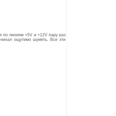
ия по линиям +5V и +12V пару раз
ачинал ощутимо шуметь. Все эти