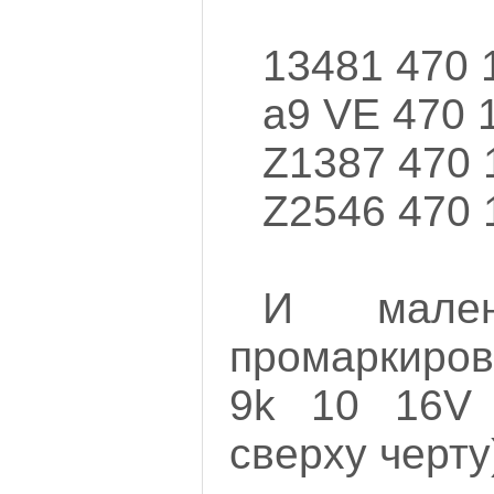
13481 470 
a9 VE 470 
Z1387 470 
Z2546 470 
И мале
промаркиро
9k 10 16V 
сверху черту