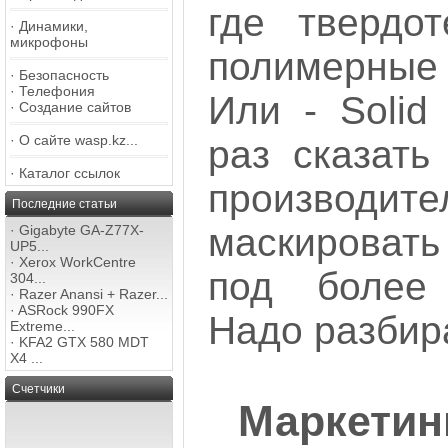
где твердо
·
Динамики,
микрофоны
полимерные
·
Безопасность
·
Телефония
Или - Solid 
·
Создание сайтов
·
О сайте wasp.kz...
раз сказать 
·
Каталог ссылок
производ
Последние статьи
маскировать
·
Gigabyte GA-Z77X-
UP5...
·
Xerox WorkCentre
под более 
304...
·
Razer Anansi + Razer...
·
ASRock 990FX
Надо разбир
Extreme...
·
KFA2 GTX 580 MDT
X4 ...
Счетчики
Маркети