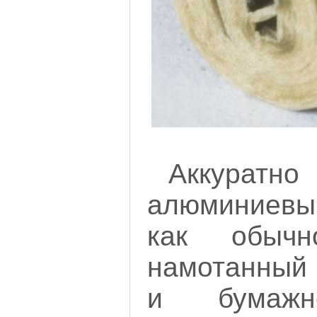
Аккура
алюминиевый
как обычн
намотанный 
и бумажно