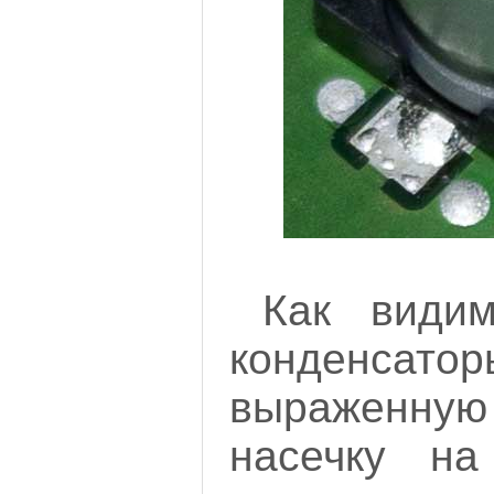
Как види
конденсато
выраженную
насечку на