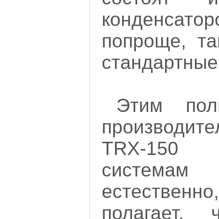
конденсат
попроще, та
стандартные 
Этим пол
производител
TRX-150 
системам 
естестве
полагает,