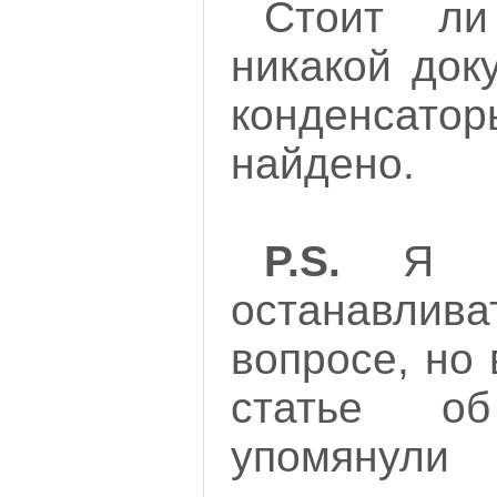
Стоит ли
никакой док
конденсатор
найдено.
P.S.
Я не
останавли
вопросе, но 
статье об
упомянули 