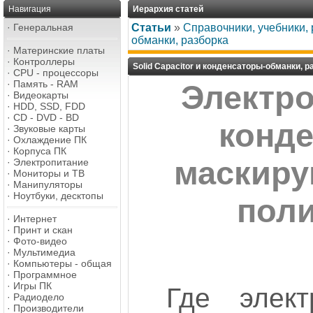
Навигация
Иерархия статей
·
Генеральная
Статьи
»
Справочники, учебники,
обманки, разборка
·
Материнские платы
·
Контроллеры
Solid Capacitor и конденсаторы-обманки, р
·
CPU - процессоры
·
Память - RAM
Электро
·
Видеокарты
·
HDD, SSD, FDD
·
CD - DVD - BD
конде
·
Звуковые карты
·
Охлаждение ПК
·
Корпуса ПК
маскиру
·
Электропитание
·
Мониторы и ТВ
·
Манипуляторы
·
Ноутбуки, десктопы
пол
·
Интернет
·
Принт и скан
·
Фото-видео
·
Мультимедиа
·
Компьютеры - общая
·
Программное
·
Игры ПК
Где элект
·
Радиодело
·
Производители