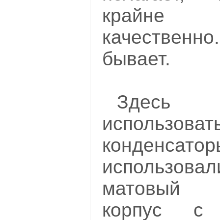
крайне
качественн
бывает.
Здесь 
использо
конден
использовали
матовый 
корпус с 