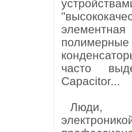
устройства
"высококаче
элемент
полимерные
конденсат
часто выд
Capacitor...
Люди, 
электрон