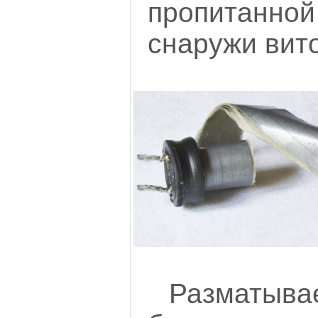
пропитанно
снаружи вито
Разматы