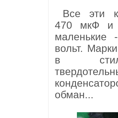
Все эти к
470 мкФ и 
маленькие 
вольт. Марк
в стил
твердотельн
конденсатор
обман.
..