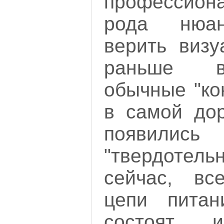
профессион
рода нюан
верить визу
раньше в
обычные "ко
в самой дор
появи
"твердоте
сейчас, вс
цепи питан
состоят и