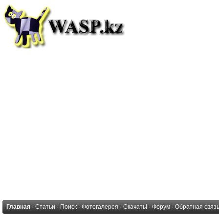
Главная
·
Статьи
·
Поиск
·
Фотогалерея
·
Скачать!
·
Форум
·
Обратная связ