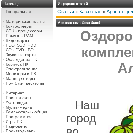
Навигация
Иерархия статей
·
Генеральная
Статьи
»
Казахстан
»
Арасан: цел
·
Материнские платы
Арасан: целебная баня!
·
Контроллеры
·
CPU - процессоры
Оздоро
·
Память - RAM
·
Видеокарты
·
HDD, SSD, FDD
компле
·
CD - DVD - BD
·
Звуковые карты
·
Охлаждение ПК
А
·
Корпуса ПК
·
Электропитание
·
Мониторы и ТВ
·
Манипуляторы
·
Ноутбуки, десктопы
·
Интернет
·
Принт и скан
Наш
·
Фото-видео
·
Мультимедиа
·
Компьютеры - общая
город
·
Программное
·
Игры ПК
·
Радиодело
во
·
Производители