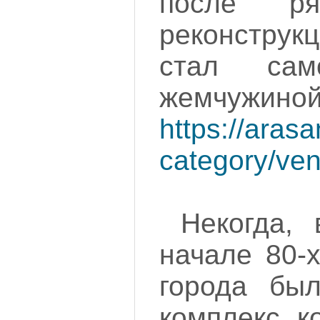
после ря
реконстру
стал сам
жемчужин
https://aras
category/veni
Некогда,
начале 80-
города был
комплекс, к