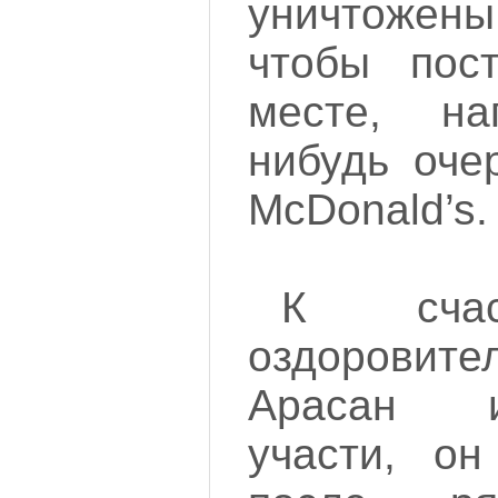
уничтожены
чтобы пос
месте, на
нибудь оче
McDonald’s.
К счас
оздоровите
Арасан и
участи, он