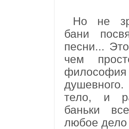
Но не зр
бани посв
песни... Эт
чем прос
философи
душевного.
тело, и р
баньки вс
любое дело 