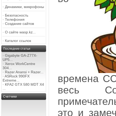
·
Динамики, микрофоны
·
Безопасность
·
Телефония
·
Создание сайтов
·
О сайте wasp.kz...
·
Каталог ссылок
Последние статьи
·
Gigabyte GA-Z77X-
UP5...
·
Xerox WorkCentre
304...
·
Razer Anansi + Razer...
времена СС
·
ASRock 990FX
Extreme...
·
KFA2 GTX 580 MDT X4
весь Со
...
Счетчики
примечател
это и заме