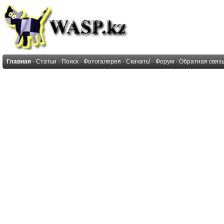
Главная
·
Статьи
·
Поиск
·
Фотогалерея
·
Скачать!
·
Форум
·
Обратная связ