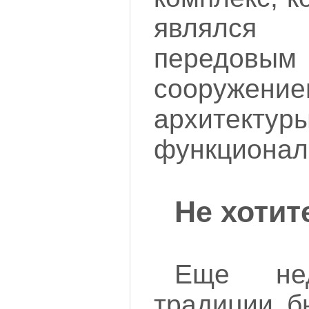
являлся
передовым 
сооружение
архитектур
функционал
Не хотит
Еще не
традиции б