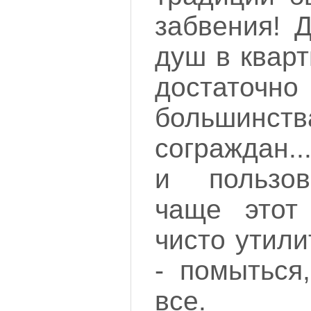
забвения! 
душ в кварт
доста
большин
сограждан.
и пользов
чаще этот
чисто утил
- помыться
все.