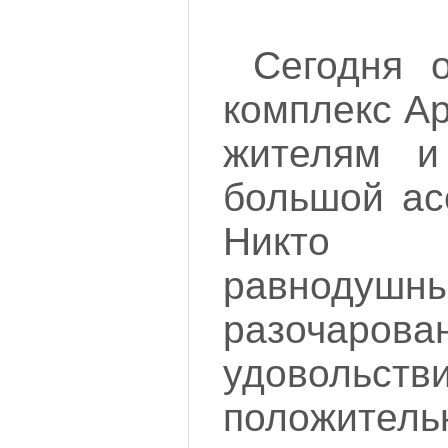
Сегодня 
комплекс А
жителям и
большой ас
Никто
равнодушны
разочаро
удово
положител