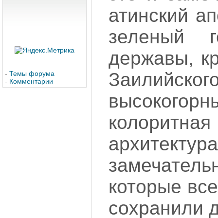
атинский ап
зеленый г
державы, к
Заилийск
-
Темы форума
-
Комментарии
высокогорны
колоритна
архитектур
замечате
которые все
сохранили д