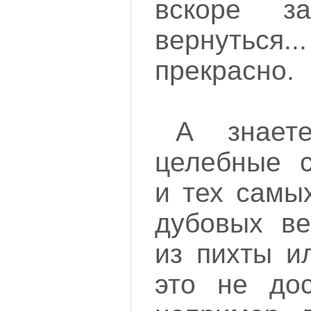
вскоре за
вернуть
прекрасно.
А знае
целебные с
и тех самы
дубовых ве
из пихты и
это не до