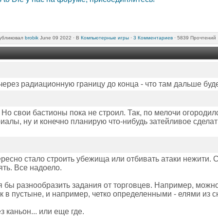
убликовал
brobik
June 09 2022 ·
В
Компьютерные игры
·
3 Комментариев
· 5839 Прочтений 
через радиационную границу до конца - что там дальше буд
Но свои бастионы пока не строил. Так, по мелочи огородилс
риалы, ну и конечно планирую что-нибудь затейливое сдела
тересно стало строить убежища или отбивать атаки нежити. 
ять. Все надоело.
я бы разнообразить задания от торговцев. Например, можно
в пустыне, и например, четко определенными - елями из с
 каньон... или еще где.