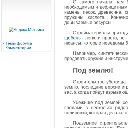
С самого начала нам б
необходимым и дефицитным. Э
камень, песок, древесина, с
пружины, кислота... Конеч
добываемые ресурсы.
Стройматериалы приходитс
щебень
- легко и просто, но
нюансы, которые неведомы б
-
Темы форума
-
Комментарии
Например, синтетический
продавать оружие и инструме
Под землю!
Строительство убежища п
землю, последние версии игр
вас. а когда пойдут взрываю
Убежище под землей хо
сводами в несколько рядо
полировки, которая делала эт
Подземное строительст