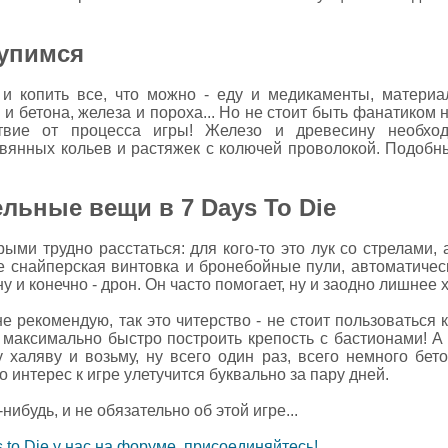
купимся
и копить все, что можно - еду и медикаменты, матери
и бетона, железа и пороха... Но не стоит быть фанатиком 
твие от процесса игры! Железо и древесину необход
евянных кольев и растяжек с колючей проволокой. Подобн
льные вещи в 7 Days To Die
рыми трудно расстаться: для кого-то это лук со стрелами,
е снайперская винтовка и бронебойные пули, автоматическ
 и конечно - дрон. Он часто помогает, ну и заодно лишнее
 не рекомендую, так это читерство - не стоит пользоватьс
максимально быстро построить крепость с бастионами! А д
у халяву и возьму, ну всего один раз, всего немного бето
 интерес к игре улетучится буквально за пару дней.
ибудь, и не обязательно об этой игре...
to Die у нас на форуме, присоединяйтесь!