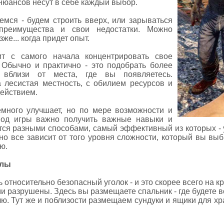
 нюансов несут в себе каждый выбор.
емся - будем строить вверх, или зарываться
преимущества и свои недостатки. Можно
же... когда придет опыт.
ит с самого начала концентрировать свое
 Обычно и практично - это подобрать более
 вблизи от места, где вы появляетесь.
 лесистая местность, с обилием ресурсов и
ействием.
много улучшает, но по мере возможности и
иод игры важно получить важные навыки и
ется разными способами, самый эффективный из которых - 
но все зависит от того уровня сложности, который вы вы
ю.
алы
ь относительно безопасный уголок - и это скорее всего на к
и разрушены. Здесь вы размещаете спальник - где будете во
лю. Тут же и поблизости размещаем сундуки и ящики для 