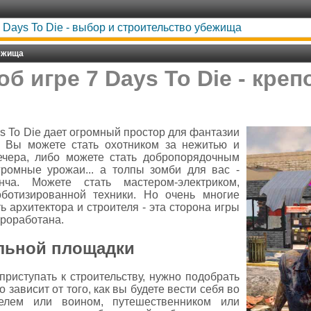
 Days To Die - выбор и строительство убежища
бежища
об игре 7 Days To Die - креп
s To Die дает огромный простор для фантазии
. Вы можете стать охотником за нежитью и
ечера, либо можете стать добропорядочным
омные урожаи... а толпы зомби для вас -
нча. Можете стать мастером-электриком,
ботизированной техники. Но очень многие
 архитектора и строителя - эта сторона игры
проработана.
льной площадки
приступать к строительству, нужно подобрать
 зависит от того, как вы будете вести себя во
телем или воином, путешественником или