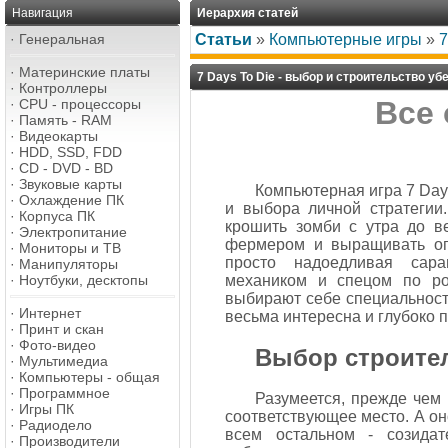
Навигация
Иерархия статей
·
Генеральная
Статьи
»
Компьютерные игры
»
7
·
Материнские платы
7 Days To Die - выбор и строительство у
·
Контроллеры
Все 
·
CPU - процессоры
·
Память - RAM
·
Видеокарты
·
HDD, SSD, FDD
·
CD - DVD - BD
·
Звуковые карты
Компьютерная игра 7 Day
·
Охлаждение ПК
и выбора личной стратегии
·
Корпуса ПК
крошить зомби с утра до в
·
Электропитание
фермером и выращивать огр
·
Мониторы и ТВ
просто надоедливая сара
·
Манипуляторы
·
Ноутбуки, десктопы
механиком и спецом по ро
выбирают себе специальность
·
Интернет
весьма интересна и глубоко 
·
Принт и скан
·
Фото-видео
Выбор строите
·
Мультимедиа
·
Компьютеры - общая
·
Программное
Разумеется, прежде чем 
·
Игры ПК
соответствующее место. А оно
·
Радиодело
всем остальном - созида
·
Производители