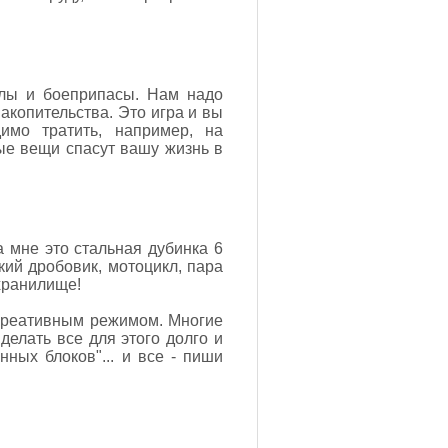
алы и боеприпасы. Нам надо
накопительства. Это игра и вы
имо тратить, например, на
ые вещи спасут вашу жизнь в
 а мне это стальная дубинка 6
ий дробовик, мотоцикл, пара
 хранилище!
я креативным режимом. Многие
елать все для этого долго и
нных блоков"... и все - пиши