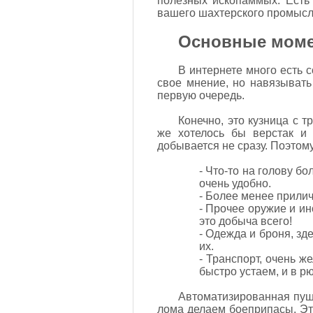
полезных ископаммых. Есть 
вашего шахтерского промысл
Основные мом
В интернете много есть со
свое мнение, но навязывать
первую очередь.
Конечно, это кузница с 
же хотелось бы верстак и 
добывается не сразу. Поэтому
- Что-то на голову б
очень удобно.
- Более менее прилич
- Прочее оружие и ин
это добыча всего!
- Одежда и броня, зд
их.
- Транспорт, очень 
быстро устаем, и в р
Автоматизированная пушка
лома делаем боеприпасы. Это