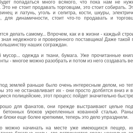
удет попадаться много всякого, что пока нам не нуж
то не стоит продавать торговцам, это стоит собирать. Эт
винец и латунь, уголь и селитра, кости, шкуры, электри
но, для динамичности, стоит что-то продавать и торгов
я делать самому... Впрочем, как и в жизни - каждый стро
 - зная недежного и проверенного поставщика! Даже такой
ольшинству наших сограждан.
 мусор... одежда и ткани, бумага. Уже прочитанные книг
нты - многое можно разобрать и потом из него создавать в
од землей раньше было очень интересным делом, но тепе
ы это не останавливает их - они просто долбятся вниз и
щиеся полицейские, этот процесс пойдет значительно быстре
рошо для фанатов, они прежде выстраивают целые под
в бетонных блоков укрепленных кованной сталью. Ран
и блоки еще более крепкими, теперь это дело упразднили.
во можно начинать на месте уже имеющихся пещер, и