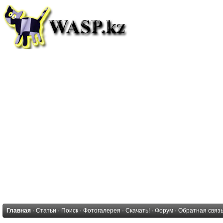
Главная
·
Статьи
·
Поиск
·
Фотогалерея
·
Скачать!
·
Форум
·
Обратная связ