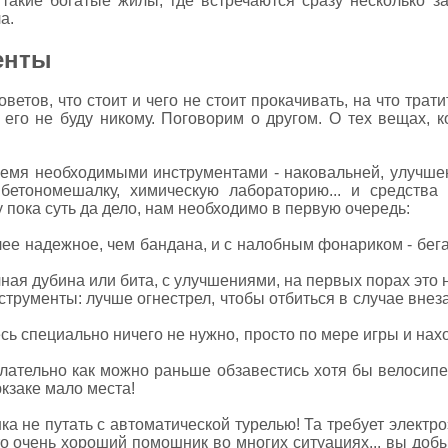
такие богатые жилы, где встречаются сразу несколько з
а.
енты
ветов, что стоит и чего не стоит прокачивать, на что трати
 его не буду никому. Поговорим о другом. О тех вещах, к
тремя необходимыми инструментами - наковальней, улучше
бетономешалку, химическую лабораторию... и средства 
 пока суть да дело, нам необходимо в первую очередь:
олее надежное, чем бандана, и с налобным фонариком - бег
ная дубина или бита, с улучшениями, на первых порах это
струменты: лучше огнестрел, чтобы отбиться в случае внеза
есь специально ничего не нужно, просто по мере игры и на
желательно как можно раньше обзавестись хотя бы велосип
юкзаке мало места!
 не путать с автоматической турелью! Та требует электроэ
 очень хороший помошник во многих ситуациях... вы добы