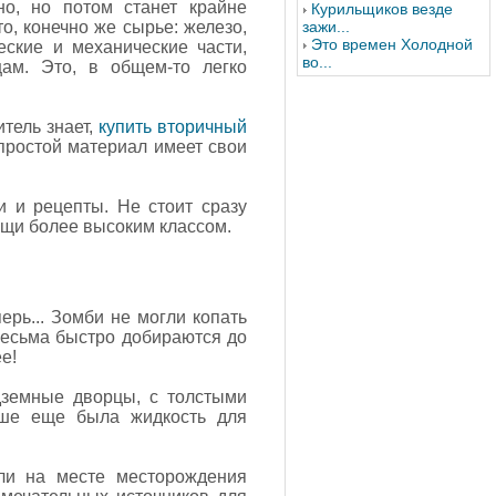
но, но потом станет крайне
Курильщиков везде
о, конечно же сырье: железо,
зажи...
Это времен Холодной
ческие и механические части,
во...
цам. Это, в общем-то легко
итель знает,
купить вторичный
 простой материал имеет свои
и и рецепты. Не стоит сразу
ещи более высоким классом.
рь... Зомби не могли копать
 весьма быстро добираются до
е!
земные дворцы, с толстыми
ьше еще была жидкость для
ли на месте месторождения