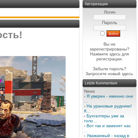
Авторизация
Логин
Пароль
ость!
Вы не
зарегистрированы?
Нажмите здесь
для
регистрации.
Забыли пароль?
Запросите новый
здесь
.
Letzte Kommentare
News
Я уверен - именно они
...
На урановые рудники!
К...
Бухгалтеры уже за
голо...
Вот так и заменят нас
...
Уважаемый - назад в