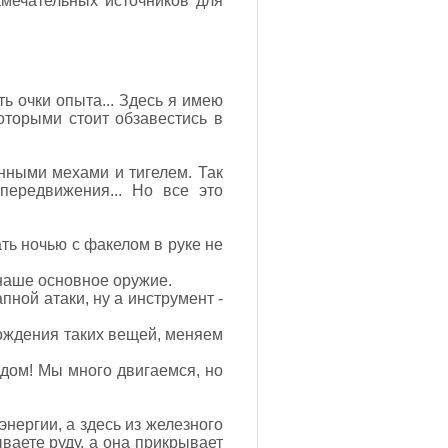
амечательных источников для
ть очки опыта... Здесь я имею
оторыми стоит обзавестись в
нными мехами и тигелем. Так
передвижения... Но все это
ать ночью с факелом в руке не
 наше основное оружие.
пной атаки, ну а инструмент -
хождения таких вещей, меняем
едом! Мы много двигаемся, но
нергии, а здесь из железного
ваете руду, а она прикрывает