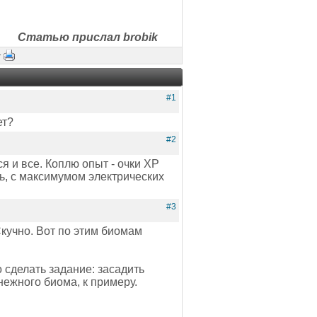
Статью прислал brobik
·
#1
ет?
#2
я и все. Коплю опыт - очки XP
ть, с максимумом электрических
#3
Скучно. Вот по этим биомам
 сделать задание: засадить
нежного биома, к примеру.