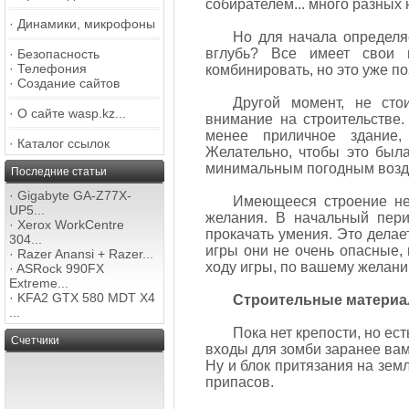
собирателем... много разных
·
Динамики, микрофоны
Но для начала определя
вглубь? Все имеет свои 
·
Безопасность
·
Телефония
комбинировать, но это уже поз
·
Создание сайтов
Другой момент, не сто
·
О сайте wasp.kz...
внимание на строительстве.
менее приличное здание,
·
Каталог ссылок
Желательно, чтобы это была
минимальным погодным возд
Последние статьи
·
Gigabyte GA-Z77X-
Имеющееся строение не
UP5...
желания. В начальный пер
·
Xerox WorkCentre
прокачать умения. Это дела
304...
игры они не очень опасные, 
·
Razer Anansi + Razer...
ходу игры, по вашему желани
·
ASRock 990FX
Extreme...
·
KFA2 GTX 580 MDT X4
Строительные матери
...
Пока нет крепости, но ест
Счетчики
входы для зомби заранее вам
Ну и блок притязания на зем
припасов.