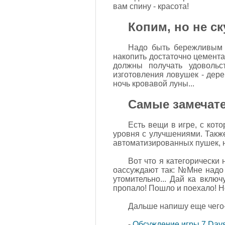
вам спину - красота!
Копим, но не с
Надо быть бережливым 
накопить достаточно цемента 
должны получать удовольс
изготовления ловушек - дер
ночь кровавой луны...
Самые замечате
Есть вещи в игре, с кото
уровня с улучшениями. Такж
автоматизированных пушек, ну
Вот что я категорически
оассуждают так: №Мне надо 
утомительно... Дай ка включ
пропало! Пошло и поехало! Но
Дальше напишу еще чего-н
-
Обсуждение игры 7 Days 