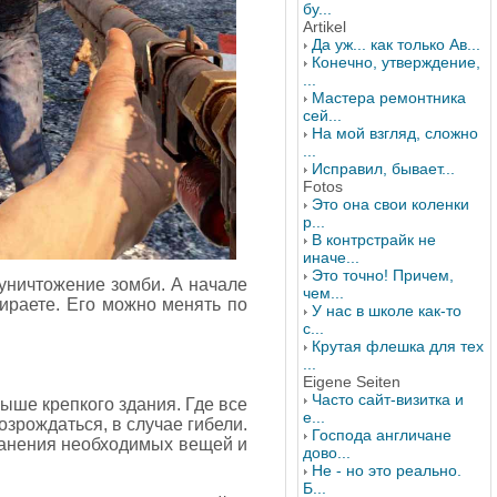
бу...
Artikel
Да уж... как только Ав...
Конечно, утверждение,
...
Мастера ремонтника
сей...
На мой взгляд, сложно
...
Исправил, бывает...
Fotos
Это она свои коленки
р...
В контрстрайк не
иначе...
Это точно! Причем,
уничтожение зомби. А начале
чем...
бираете. Его можно менять по
У нас в школе как-то
с...
Крутая флешка для тех
...
Eigene Seiten
Часто сайт-визитка и
рыше крепкого здания. Где все
е...
зрождаться, в случае гибели.
Господа англичане
хранения необходимых вещей и
дово...
Не - но это реально.
Б...