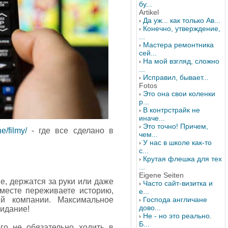
бу...
Artikel
Да уж... как только Ав...
Конечно, утверждение,
...
Мастера ремонтника
сей...
На мой взгляд, сложно
...
Исправил, бывает...
Fotos
Это она свои коленки
р...
В контрстрайк не
иначе...
Это точно! Причем,
ne/filmy/
- где все сделано в
чем...
У нас в школе как-то
с...
Крутая флешка для тех
...
Eigene Seiten
е, держатся за руки или даже
Часто сайт-визитка и
месте переживаете историю,
е...
й компании. Максимальное
Господа англичане
дово...
видание!
Не - но это реально.
Б...
го не обязательно ходить в