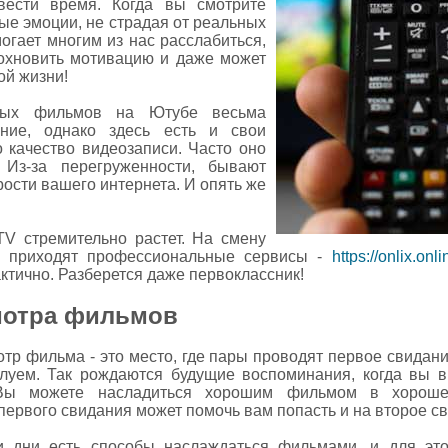
вести время. Когда вы смотрите
ые эмоции, не страдая от реальных
огает многим из нас расслабиться,
дохновить мотивацию и даже может
ой жизни!
нных фильмов на Ютубе весьма
ние, однако здесь есть и свои
о качество видеозаписи. Часто оно
 Из-за перегруженности, бывают
рости вашего интернета. И опять же
TV стремительно растет. На смену
 приходят профессиональные сервисы -
https://onlix.onli
ктично. Разберется даже первоклассник!
мотра фильмов
тр фильма - это место, где пары проводят первое свидани
луем. Так рождаются будущие воспоминания, когда вы в
Вы можете насладиться хорошим фильмом в хороше
ервого свидания может помочь вам попасть и на второе с
и дни есть способы наслаждаться фильмами, и для это