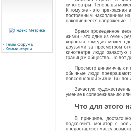
кинотеатры. Теперь вы может
К тому же - это прекрасная 
постоянным накоплением нап
накопившееся напряжение - 
Время проведенное весе
жизни - это один из очень р
хорошая комедия может сдел
-
Темы форума
друзьями за просмотром от
-
Комментарии
кинотеатре люди зачастую 
границам общества. Но вот д
Просмотр динамичных и п
обычные люди превращаются
повседневной жизни. Вы поним
Зачастую художественн
умение к сопереживанию или 
Что для этого 
В принципе, достаточн
подключить монитор с боль
предоставляет массу возможн