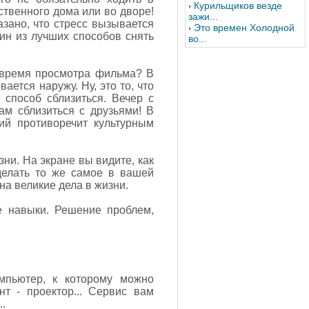
Курильщиков везде
ственного дома или во дворе!
зажи...
азано, что стресс вызывается
Это времен Холодной
ин из лучших способов снять
во...
о время просмотра фильма? В
ется наружу. Ну, это то, что
 способ сблизиться. Вечер с
м сблизиться с друзьями! В
ий противоречит культурным
и. На экране вы видите, как
делать то же самое в вашей
на великие дела в жизни.
е навыки. Решение проблем,
мпьютер, к которому можно
т - проектор... Сервис вам
.