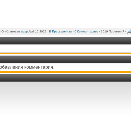
·
Опубликовал
wasp
April 15 2022 ·
В
Пресс-релизы
·
0 Комментариев
· 1019 Прочтений ·
добавления комментария.