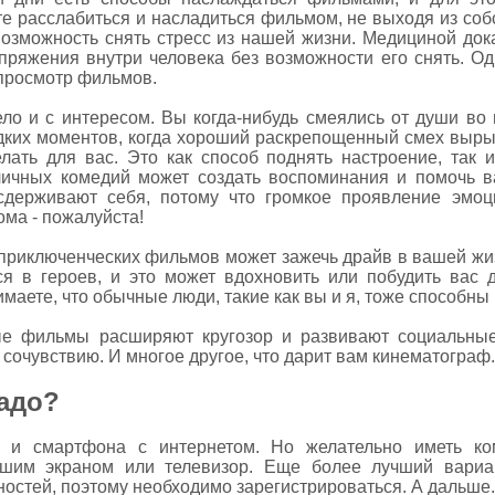
е расслабиться и насладиться фильмом, не выходя из соб
возможность снять стресс из нашей жизни. Медициной док
ряжения внутри человека без возможности его снять. Од
просмотр фильмов.
ло и с интересом. Вы когда-нибудь смеялись от души в
едких моментов, когда хороший раскрепощенный смех вырыва
ать для вас. Это как способ поднять настроение, так и
личных комедий может создать воспоминания и помочь ва
сдерживают себя, потому что громкое проявление эмоц
ома - пожалуйста!
риключенческих фильмов может зажечь драйв в вашей жизн
 в героев, и это может вдохновить или побудить вас 
аете, что обычные люди, такие как вы и я, тоже способны 
ые фильмы расширяют кругозор и развивают социальны
сочувствию. И многое другое, что дарит вам кинематограф.
надо?
о и смартфона с интернетом. Но желательно иметь ко
шим экраном или телевизор. Еще более лучший вариан
остей, поэтому необходимо зарегистрироваться. А дальше..