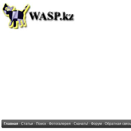
Главная
·
Статьи
·
Поиск
·
Фотогалерея
·
Скачать!
·
Форум
·
Обратная связ