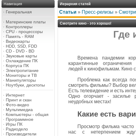
Навигация
Иерархия статей
·
Генеральная
Статьи
»
Пресс-релизы
»
Смотрит
·
Материнские платы
Смотрите кино - это хорошо!
·
Контроллеры
Где 
·
CPU - процессоры
·
Память - RAM
·
Видеокарты
·
HDD, SSD, FDD
·
CD - DVD - BD
·
Звуковые карты
Времена пандемии кор
·
Охлаждение ПК
карантинные ограничения
·
Корпуса ПК
людей к кинофильмам. Кино см
·
Электропитание
·
Мониторы и ТВ
Проблема как всегда по
·
Манипуляторы
·
Ноутбуки, десктопы
смотреть фильмы? Выбор вел
Есть телевидение и есть инте
·
Интернет
Одно огорчает - засилье 
·
Принт и скан
неудобных местах!
·
Фото-видео
·
Мультимедиа
Какие есть вар
·
Компьютеры - общая
·
Программное
·
Игры ПК
Просмотр фильма часто м
·
Радиодело
нас с нетерпением ждут
·
Производители