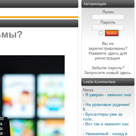
Авторизация
Логин
Пароль
льмы?
Вы не
зарегистрированы?
Нажмите здесь
для
регистрации.
Забыли пароль?
Запросите новый
здесь
.
Letzte Kommentare
News
Я уверен - именно они
...
На урановые рудники!
К...
Бухгалтеры уже за
голо...
Вот так и заменят нас
...
Уважаемый - назад в