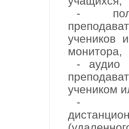
учащихся,
- пол
препода
учеников и
монитора,
- аудио 
преподав
учеником и
- во
дистанцион
(удаленног