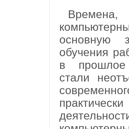
Време
компьютерн
основную з
обучения ра
в прошлое
стали неот
современ
практич
деятельно
компьютерн