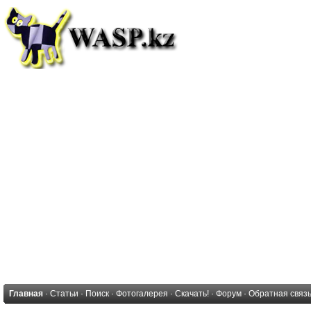
Главная
·
Статьи
·
Поиск
·
Фотогалерея
·
Скачать!
·
Форум
·
Обратная связ