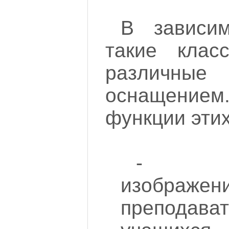
В зависим
такие клас
различны
оснащени
функции этих
- дуб
изобра
преподават