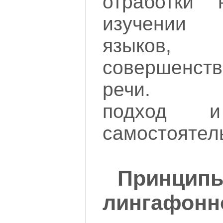
отработки
изучении
языков
совершенст
речи. Ин
подход и
самостоятель
Принци
лингафонн