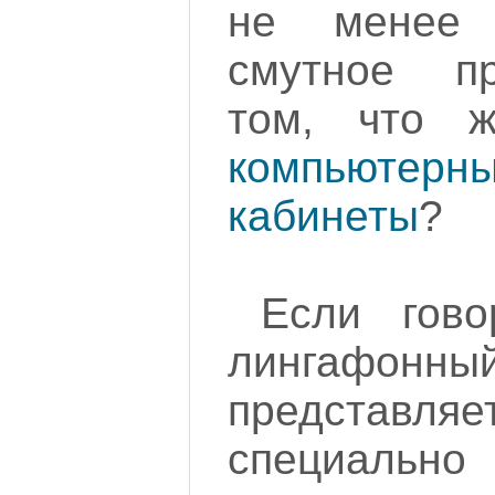
не менее 
смутное п
том, что 
компьютерн
кабинеты
?
Если гово
лингафон
предста
специально