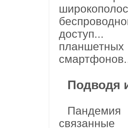
широкополос
беспровод
доступ...
планше
смартфонов..
Подводя 
Пандемия 
связан