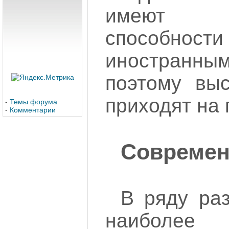
имеют 
способнос
иностранн
поэтому выс
приходят на
-
Темы форума
-
Комментарии
Современ
В ряду раз
наиболее 