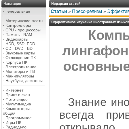
Навигация
Иерархия статей
·
Генеральная
Статьи
»
Пресс-релизы
»
Эффектив
·
Материнские платы
Эффективное изучение иностранных языко
·
Контроллеры
·
CPU - процессоры
Комп
·
Память - RAM
·
Видеокарты
·
HDD, SSD, FDD
лингафон
·
CD - DVD - BD
·
Звуковые карты
·
Охлаждение ПК
основные
·
Корпуса ПК
·
Электропитание
·
Мониторы и ТВ
·
Манипуляторы
·
Ноутбуки, десктопы
·
Интернет
·
Принт и скан
Знание ино
·
Фото-видео
·
Мультимедиа
·
Компьютеры -
всегда при
общая
·
Программное
·
Игры ПК
открыва
·
Радиодело