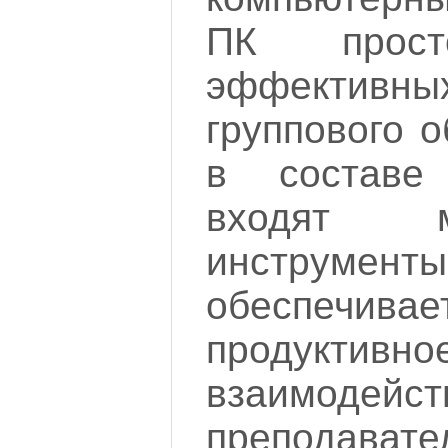
ПК прос
эффективны
группового о
в составе
входят 
инстру
обеспечива
продуктивно
взаимодейст
преподавател