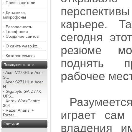
·
Производители
перспекти
·
Динамики,
микрофоны
карьере. Т
·
Безопасность
·
Телефония
сегодня это
·
Создание сайтов
·
О сайте wasp.kz...
резюме мо
·
Каталог ссылок
поднять п
Последние статьи
рабочее мес
·
Acer V273HL и Acer
S...
·
Acer S271HL и Acer
H...
·
Gigabyte GA-Z77X-
UP5...
Разумеетс
·
Xerox WorkCentre
304...
·
Razer Anansi +
играет сам
Razer...
владения и
Счетчики