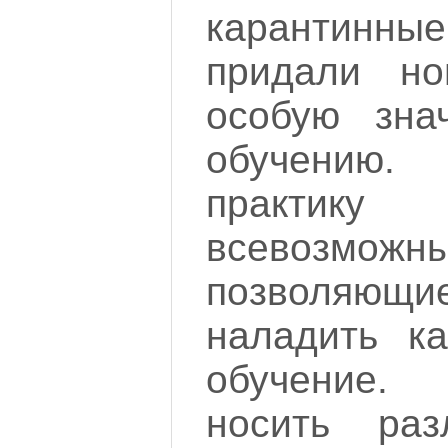
карантинн
придали н
особую зна
обучению
практи
всевозмож
позволяющ
наладить ка
обучение.
носить ра