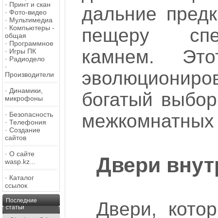
·
Принт и скан
дальние предк
·
Фото-видео
·
Мультимедиа
·
Компьютеры -
пещеру спе
общая
·
Программное
камнем. Это
·
Игры ПК
·
Радиодело
·
эволюциониро
Производители
·
Динамики,
богатый выбор
микрофоны
·
Безопасность
межкомнатных 
·
Телефония
·
Создание
сайтов
·
О сайте
Двери вну
wasp.kz...
·
Каталог
ссылок
Последние
Двери, кото
статьи