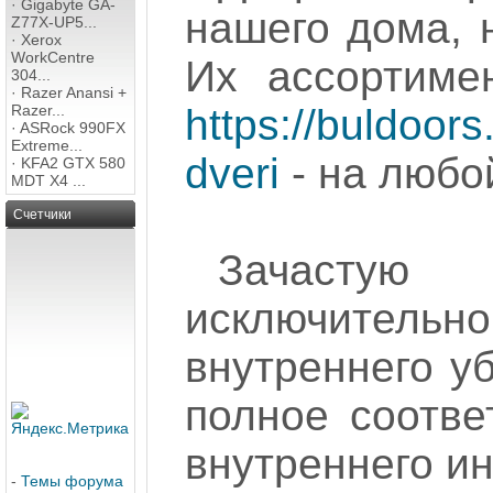
·
Gigabyte GA-
нашего дома, 
Z77X-UP5...
·
Xerox
WorkCentre
Их ассортимен
304...
·
Razer Anansi +
Razer...
https://buldoor
·
ASRock 990FX
Extreme...
dveri
- на любо
·
KFA2 GTX 580
MDT X4 ...
Счетчики
Зачастую
исключител
внутреннего уб
полное соотве
внутреннего ин
-
Темы форума