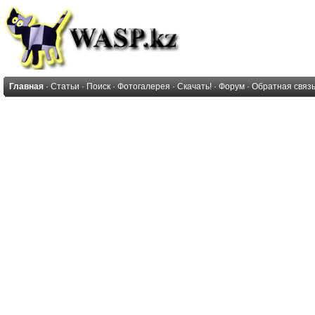
Главная
·
Статьи
·
Поиск
·
Фотогалерея
·
Скачать!
·
Форум
·
Обратная связ