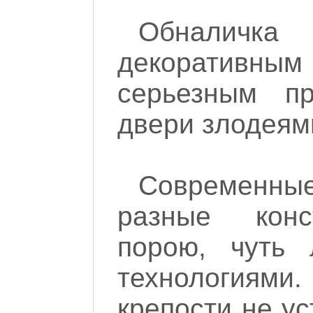
Обналичк
декоративны
серьезным п
двери злодеям
Современн
разные конс
порою, чуть 
технологиями.
крепости не у