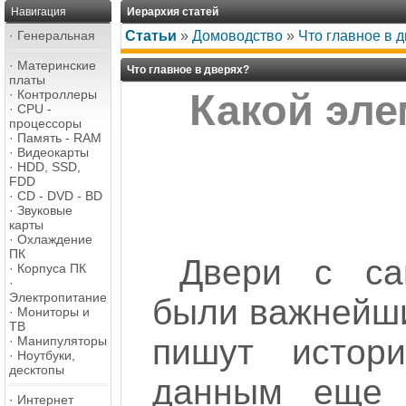
Навигация
Иерархия статей
·
Генеральная
Статьи
»
Домоводство
»
Что главное в 
·
Материнские
Что главное в дверях?
платы
·
Контроллеры
Какой эл
·
CPU -
процессоры
·
Память - RAM
·
Видеокарты
·
HDD, SSD,
FDD
·
CD - DVD - BD
·
Звуковые
карты
·
Охлаждение
ПК
Двери с са
·
Корпуса ПК
·
Электропитание
были важнейши
·
Мониторы и
ТВ
пишут истори
·
Манипуляторы
·
Ноутбуки,
десктопы
данным еще 
·
Интернет