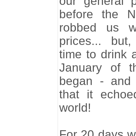
our general pl
before the Ne
robbed us wit
prices... bu
time to drink 
January of t
began - and
that it echoe
world!
For 20 days we