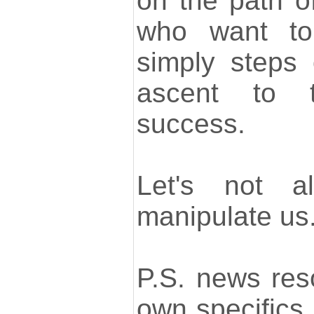
on the path o
who want to
simply steps o
ascent to 
success.
Let's not a
manipulate us
P.S. news res
own specifics,