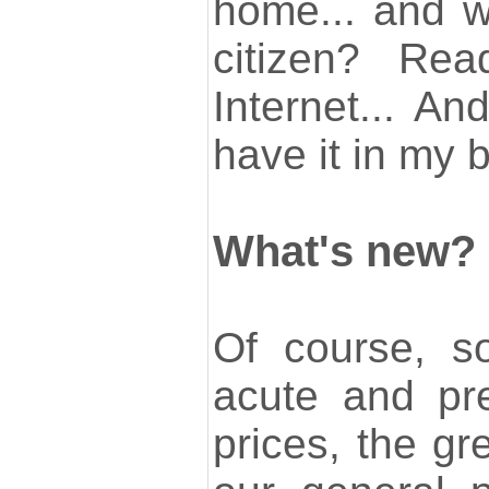
home... and wh
citizen? Re
Internet... An
have it in my
What's new?
Of course, s
acute and pre
prices, the gr