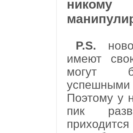
нико
манипулир
P.S.
ново
имеют сво
могут б
успешным
Поэтому у 
пик разв
приходится