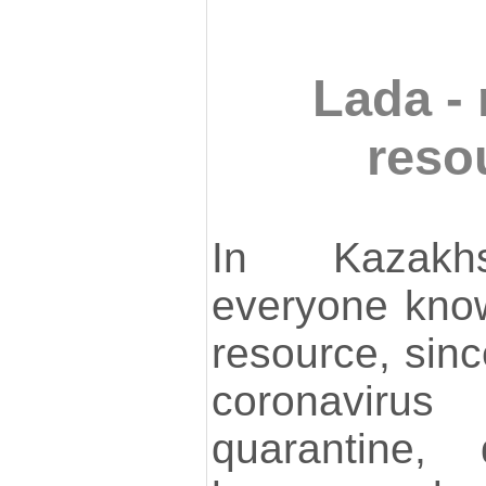
Lada -
reso
In Kazakhs
everyone kno
resource, sinc
coronaviru
quarantine,