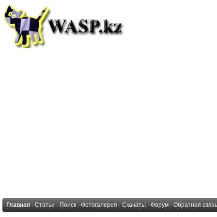
Главная
·
Статьи
·
Поиск
·
Фотогалерея
·
Скачать!
·
Форум
·
Обратная связ