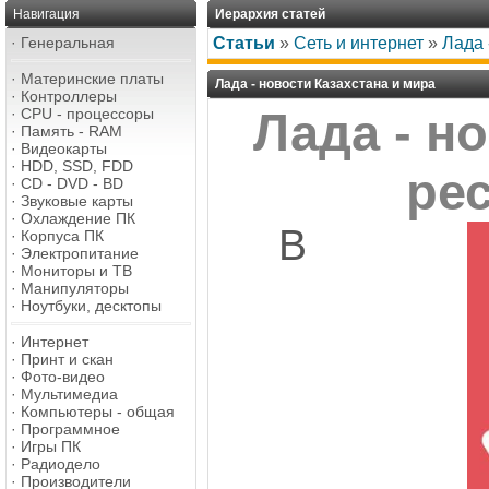
Навигация
Иерархия статей
·
Генеральная
Статьи
»
Сеть и интернет
»
Лада 
·
Материнские платы
Лада - новости Казахстана и мира
·
Контроллеры
·
CPU - процессоры
Лада - н
·
Память - RAM
·
Видеокарты
·
HDD, SSD, FDD
ре
·
CD - DVD - BD
·
Звуковые карты
·
Охлаждение ПК
В
·
Корпуса ПК
·
Электропитание
·
Мониторы и ТВ
·
Манипуляторы
·
Ноутбуки, десктопы
·
Интернет
·
Принт и скан
·
Фото-видео
·
Мультимедиа
·
Компьютеры - общая
·
Программное
·
Игры ПК
·
Радиодело
·
Производители