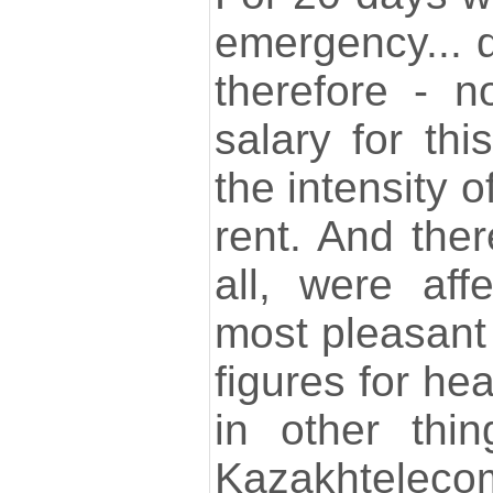
emergency... d
therefore - 
salary for thi
the intensity of
rent. And ther
all, were aff
most pleasant 
figures for he
in other thin
Kazakhteleco