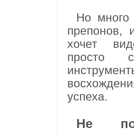
Но много
препонов, 
хочет ви
просто с
инструм
восхожден
успеха.
Не по