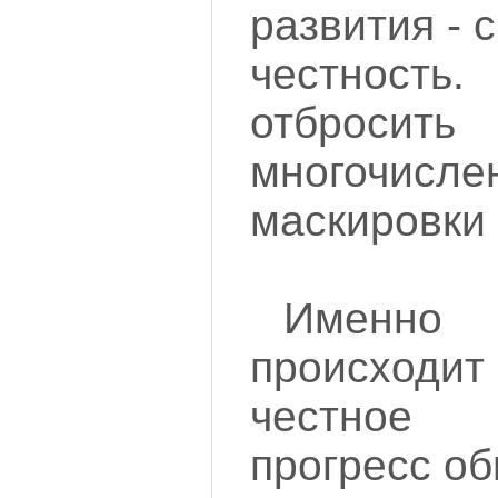
развития - 
честнос
отброси
многочис
маскировки
Именн
происходит
честное
прогресс об