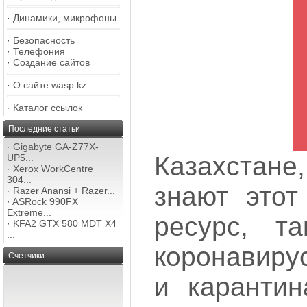
·
Динамики, микрофоны
·
Безопасность
·
Телефония
·
Создание сайтов
·
О сайте wasp.kz...
·
Каталог ссылок
Последние статьи
·
Gigabyte GA-Z77X-
Казахстане
UP5...
·
Xerox WorkCentre
304...
знают этот
·
Razer Anansi + Razer...
·
ASRock 990FX
Extreme...
ресурс, т
·
KFA2 GTX 580 MDT X4
...
коронавиру
Счетчики
и карантин