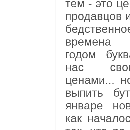
тем - это ц
продавцов 
бедственно
времена
годом букв
нас сво
ценами... 
выпить бу
январе нов
как начало