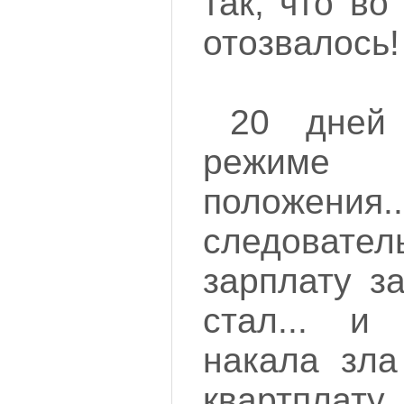
так, что в
отозвалось!
20 дней
режиме Ч
положения..
следовател
зарплату з
стал... и
накала зла
квартплату