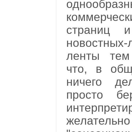
однообразн
коммерчес
страниц и
новостных-
ленты тем 
что, в общ
ничего де
просто б
интерпрети
желат