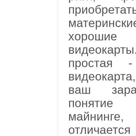
приобрета
материнс
хорош
видеокарты
простая 
видеокарт
ваш зара
понятие 
майнинг
отличается