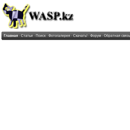
Главная
·
Статьи
·
Поиск
·
Фотогалерея
·
Скачать!
·
Форум
·
Обратная связ