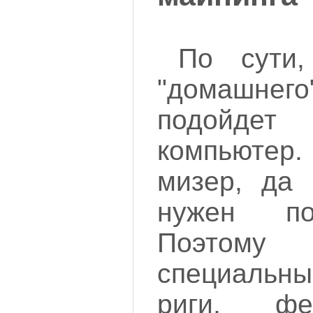
По сути,
"домашне
подойд
компьютер.
мизер, да
нужен по
Поэтом
специальны
риги, фе