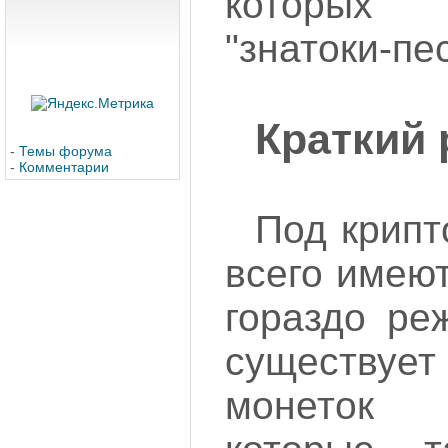
которых
"знатоки-пе
Краткий 
-
Темы форума
-
Комментарии
Под крип
всего имеют
гораздо ре
существуе
монеток 