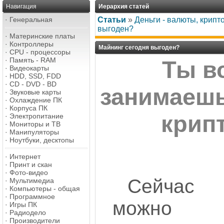
Навигация
Иерархия статей
·
Генеральная
Статьи
»
Деньги - валюты, крип
выгоден?
·
Материнские платы
·
Контроллеры
Майнинг сегодня выгоден?
·
CPU - процессоры
·
Память - RAM
Ты в
·
Видеокарты
·
HDD, SSD, FDD
·
CD - DVD - BD
занимаеш
·
Звуковые карты
·
Охлаждение ПК
·
Корпуса ПК
крип
·
Электропитание
·
Мониторы и ТВ
·
Манипуляторы
·
Ноутбуки, десктопы
·
Интернет
·
Принт и скан
·
Фото-видео
Сейчас
·
Мультимедиа
·
Компьютеры - общая
·
Программное
можно
·
Игры ПК
·
Радиодело
·
Производители