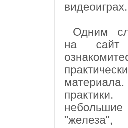
видеоиграх.
Одним сл
на сай
ознакоми
практически
материала
практик
небольш
"железа