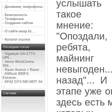
услышать
·
Динамики, микрофоны
такое
·
Безопасность
·
Телефония
мнение:
·
Создание сайтов
·
О сайте wasp.kz...
"Опоздали,
·
Каталог ссылок
ребята,
Последние статьи
·
Gigabyte GA-Z77X-
майнин
UP5...
·
Xerox WorkCentre
304...
невыгоден.
·
Razer Anansi + Razer...
·
ASRock 990FX
назад"... 
Extreme...
·
KFA2 GTX 580 MDT X4
...
этапе уже о
Счетчики
здесь есть 