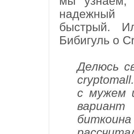
мы узнаем, 
надежный 
быстрый. И
Бибигуль о Cr
Делюсь с
cryptomal
с мужем 
вариан
биткоина
рассчит