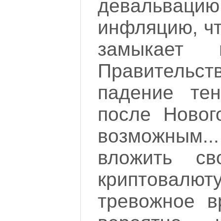
девальваци
инфляцию, чт
замыкает п
Правительс
падение те
после Новог
возможным..
вложить св
криптовалю
тревожное в