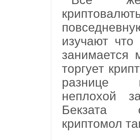
криптовалют
повседневн
изучают что 
занимается м
торгует крип
разнице 
неплохой з
Бекзата 
криптомол та