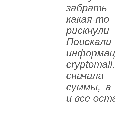
забрать
какая-т
рискнул
Поиск
инфор
cryptoma
сначала
суммы, а
и все ост