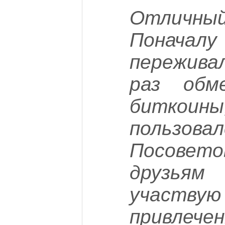
Отлич
Понач
пережива
раз обм
биткоин
пользова
Посовето
друзь
участвую
привлеч