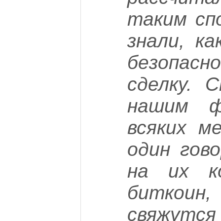
таким сп
знали, к
безопас
сделку. 
нашим ф
всяких м
один гов
на их к
биткоин
свяжутся