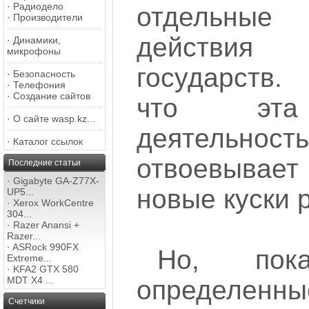
·
Радиодело
отдельны
·
Производители
действи
·
Динамики,
микрофоны
государств.
·
Безопасность
·
Телефония
·
Создание сайтов
что эта
·
О сайте wasp.kz...
деятельно
·
Каталог ссылок
отвоевывае
Последние статьи
·
Gigabyte GA-Z77X-
новые куски 
UP5...
·
Xerox WorkCentre
304...
·
Razer Anansi +
Razer...
·
ASRock 990FX
Но, по
Extreme...
·
KFA2 GTX 580
MDT X4 ...
определенн
Счетчики