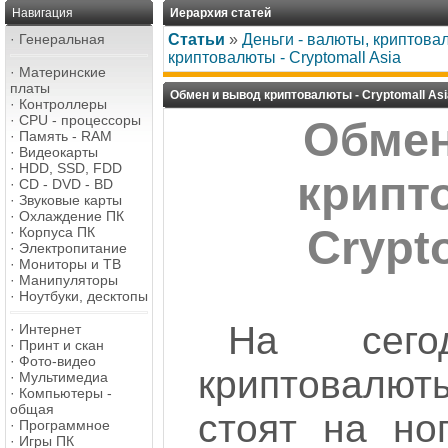
Навигация
Иерархия статей
·
Генеральная
Статьи
»
Деньги - валюты, криптова
криптовалюты - Cryptomall Asia
·
Материнские
платы
Обмен и вывод криптовалюты - Cryptomall Asi
·
Контроллеры
·
CPU - процессоры
Обмен
·
Память - RAM
·
Видеокарты
·
HDD, SSD, FDD
крипт
·
CD - DVD - BD
·
Звуковые карты
·
Охлаждение ПК
Crypt
·
Корпуса ПК
·
Электропитание
·
Мониторы и ТВ
·
Манипуляторы
·
Ноутбуки, десктопы
На сего
·
Интернет
·
Принт и скан
·
Фото-видео
криптовалю
·
Мультимедиа
·
Компьютеры -
общая
стоят на но
·
Программное
·
Игры ПК