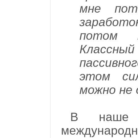
мне пот
зарабо
потом м
Класс
пассивно
этом си
можно не 
В наше 
междун