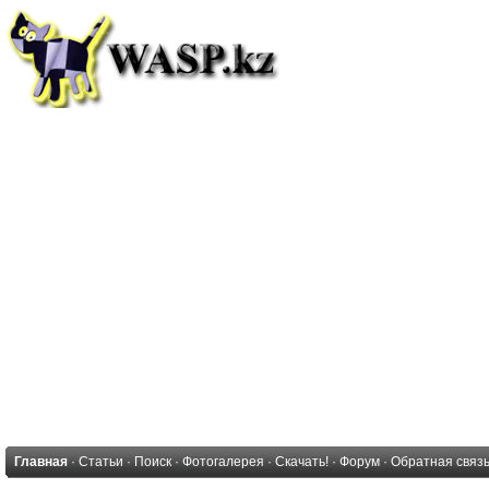
Главная
·
Статьи
·
Поиск
·
Фотогалерея
·
Скачать!
·
Форум
·
Обратная связ