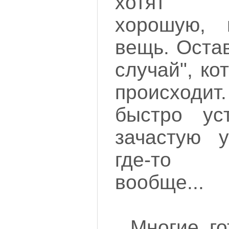
хотят в
хорошую,
вещь. Оста
случай", ко
происходит
быстро ус
зачастую 
где-то 
вообще...
Многие го