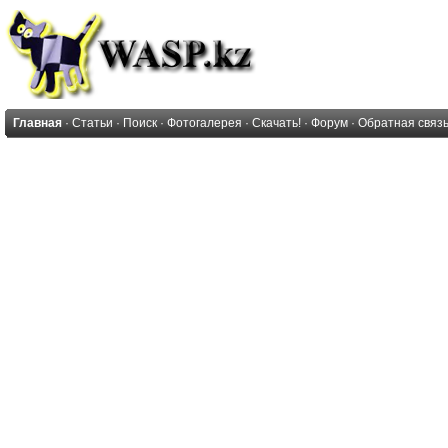
Главная
·
Статьи
·
Поиск
·
Фотогалерея
·
Скачать!
·
Форум
·
Обратная связ