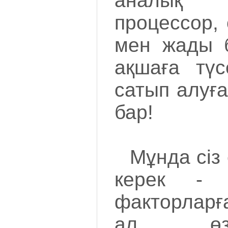
аналық
процессор,
мен жады б
ақшаға түс
сатып алуғ
бар!
Мұнда сіз
керек - 
факторлар
ал өзе