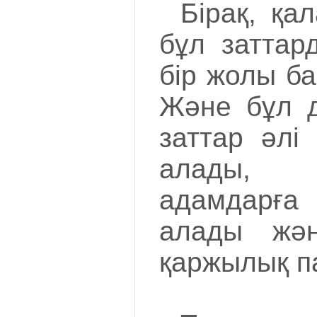
Бірақ, қа
бұл заттар
бір жолы ба
Және бұл д
заттар әлі
алады, 
адамдарғ
алады жән
қаржылық па