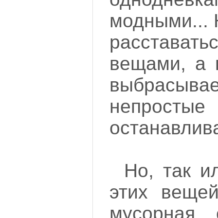
модными... 
расстават
вещами, а 
выбрасы
непростые
останавлива
Но, так и
этих вещей
мусорная 