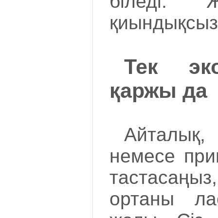
біледі.
қиындықсыз
Тек эк
қаржы да
Айталы
немесе при
тастасаң
ортаны ла