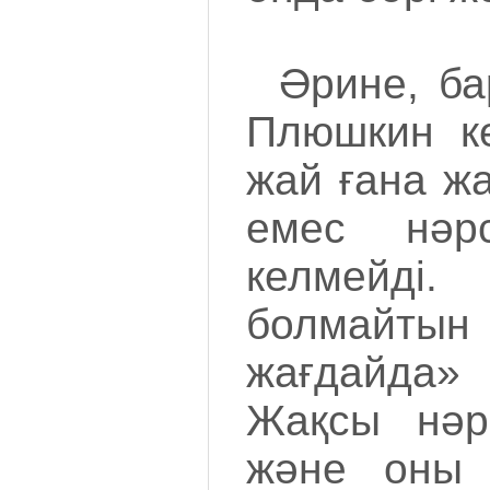
Әрине, б
Плюшкин ке
жай ғана жа
емес нәрс
келмейд
болмайт
жағдайда
Жақсы нәрс
және оны 