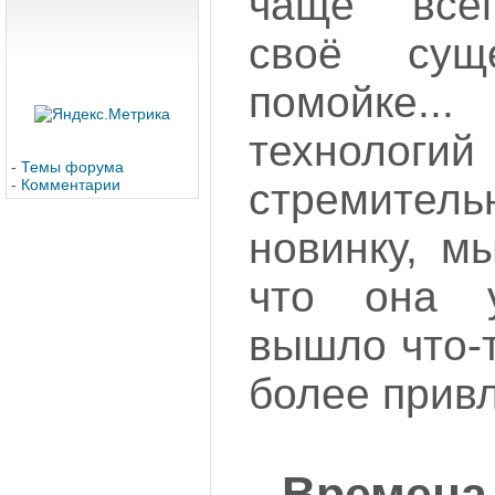
чаще всег
своё сущ
помойке...
техноло
-
Темы форума
-
Комментарии
стремитель
новинку, м
что она у
вышло что-
более прив
Времена