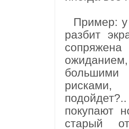
Пример: у
разбит экр
сопряже
ожидани
большим
рисками
подойдет?.
покупают н
старый от