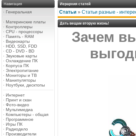
Навигация
Иерархия статей
·
Генеральная
Статьи
»
Статьи разные - интере
·
Материнские платы
Дать вещам вторую жизнь!
·
Контроллеры
·
CPU - процессоры
Зачем в
·
Память - RAM
·
Видеокарты
·
HDD, SSD, FDD
выгод
·
CD - DVD - BD
·
Звуковые карты
·
Охлаждение ПК
·
Корпуса ПК
·
Электропитание
·
Мониторы и ТВ
·
Манипуляторы
·
Ноутбуки, десктопы
·
Интернет
·
Принт и скан
·
Фото-видео
·
Мультимедиа
·
Компьютеры - общая
·
Программное
·
Игры ПК
·
Радиодело
·
Производители