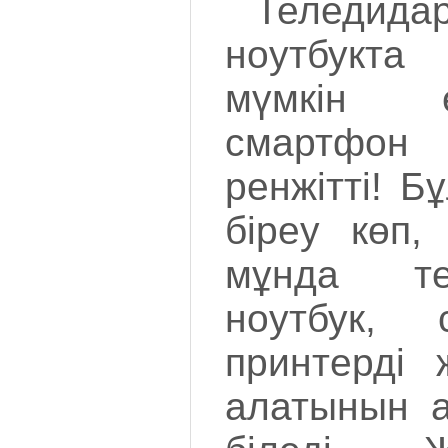
Теледида
ноутбукт
мүмкін 
смартфон 
ренжітті! Бұ
біреу көп,
мұнда т
ноутбук,
принтерді 
алатынын а