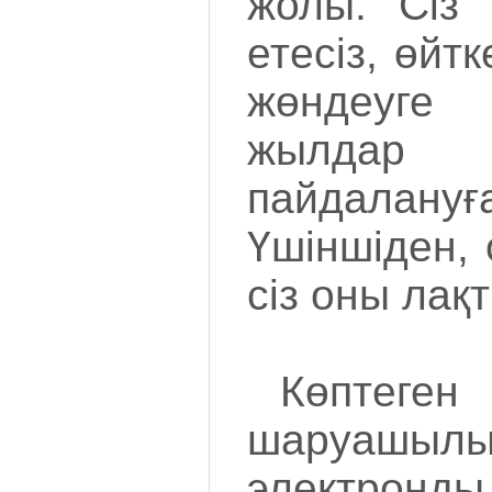
жолы. Сіз 
етесіз, өйт
жөндеуге 
жылдар 
пайдала
Үшіншіден, 
сіз оны лақ
Көптеге
шаруашылы
электронд