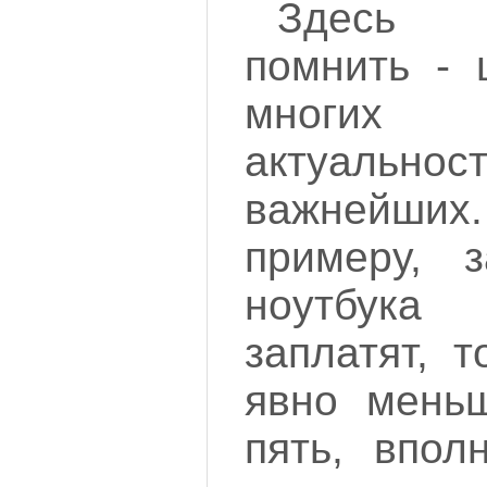
Здесь 
помнить - 
многих 
актуально
важнейших.
примеру, 
ноутбук
заплатят, 
явно меньш
пять, впол