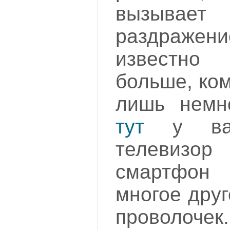
вызыв
раздраж
известно 
больше, ко
лишь немно
тут
у вас
телевизо
смартфон
многое друг
проволочек.