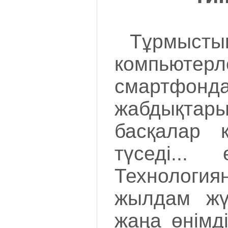
Тұрмыс
компьютерл
смартфо
жабдықта
басқалар қ
түседі... 
Техноло
жылдам жүр
жаңа өнімд