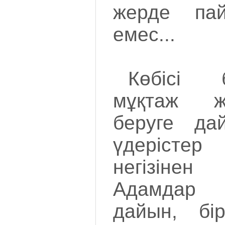
жерде пай
емес...
Көбісі 
мұқтаж ж
беруге да
үдерісте
негізінен
Адамдар
дайын, бі