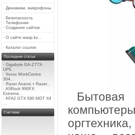
·
Динамики, микрофоны
·
Безопасность
·
Телефония
·
Создание сайтов
·
О сайте wasp.kz...
·
Каталог ссылок
Последние статьи
·
Gigabyte GA-Z77X-
UP5...
·
Xerox WorkCentre
304...
·
Razer Anansi + Razer...
·
ASRock 990FX
Бытова
Extreme...
·
KFA2 GTX 580 MDT X4
...
компьютер
Счетчики
оргтехника,