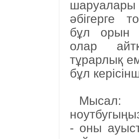
шаруалары
әбігерге т
бұл орын 
олар айт
тұрарлық ем
бұл керісін
Мысал
ноутбугыңы
- оны ауыст