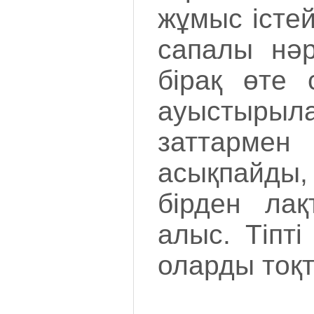
жұмыс істе
сапалы нәр
бірақ өте 
ауыстырыла
заттарм
асықпайды,
бірден лақ
алыс. Тіпт
оларды тоқт