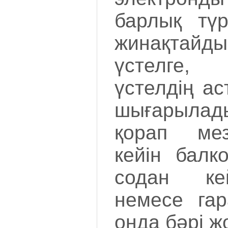
барлық түр
жинақтайд
үстелге,
үстелдің а
шығарылад
қорап мез
кейін балко
содан ке
немесе гар
онда бәрі ж