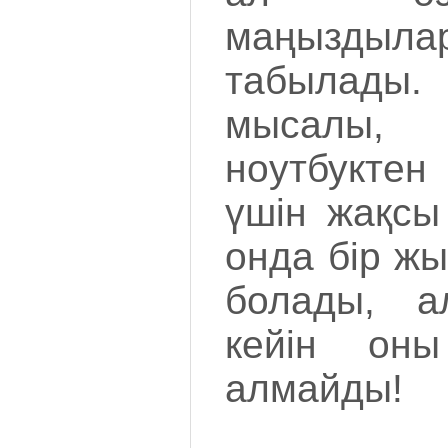
маңыздылар
табылады
мысалы,
ноутбукте
үшін жақсы
онда бір жы
болады, 
кейін он
алмайды!