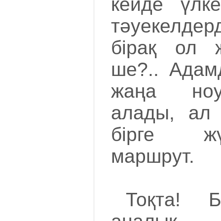
кейде үлк
тәуекелдер
бірақ ол 
ше?.. Адам
жаңа ноу
алады, ал 
бірге ж
маршрут.
Тоқта! Б