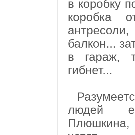
в коробку п
коробка о
антресо
балкон... з
в гараж, 
гибнет...
Разумеет
людей е
Плюшкина,