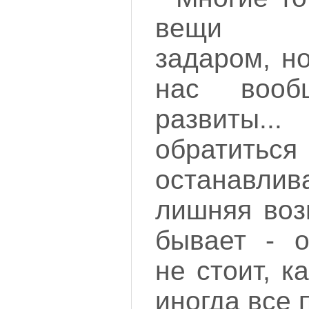
вещи н
задаром, н
нас воо
развиты..
обратиться
останавли
лишняя воз
бывает - о
не стоит, ка
иногда все 