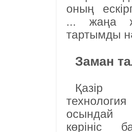
оның ескір
... жаңа
тартымды н
Заман т
Қазір 
техноло
осындай 
көрініс б