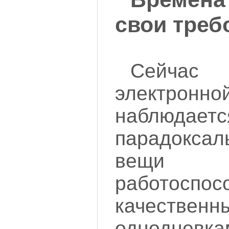
свои треб
Сейча
электро
наблюда
парадокса
вещи с
работос
качествен
однодневк