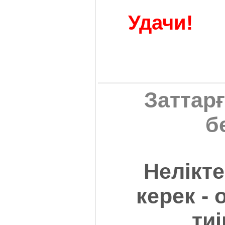
Удачи!
Заттарғ
б
Нелікте
керек -
тиі