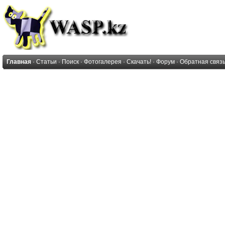
Главная
·
Статьи
·
Поиск
·
Фотогалерея
·
Скачать!
·
Форум
·
Обратная связ