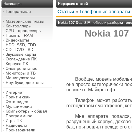
Навигация
Иерархия статей
·
Генеральная
Статьи
»
Телефонные аппараты, 
·
Материнские платы
Nokia 107 Dual SIM - обзор и разборка те
·
Контроллеры
Nokia 107
·
CPU - процессоры
·
Память - RAM
·
Видеокарты
·
HDD, SSD, FDD
·
CD - DVD - BD
·
Звуковые карты
·
Охлаждение ПК
·
Корпуса ПК
·
Электропитание
·
Мониторы и ТВ
·
Манипуляторы
Вообще, модель мобильно
·
Ноутбуки, десктопы
она просто категорически по
но уже от Майкрософт.
·
Интернет
·
Принт и скан
Телефон может работать
·
Фото-видео
господством смартфонов, кот
·
Мультимедиа
·
Компьютеры - общая
·
Программное
Мне аппарата попался,
·
Игры ПК
разрушенный корпус, дохлая 
·
Радиодело
бак, но я решил прежде его о
·
Производители