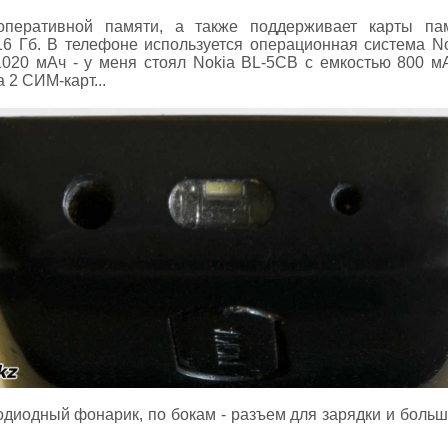
перативной памяти, а также поддерживает карты па
 Гб. В телефоне используется операционная система No
1020 мАч - у меня стоял Nokia BL-5CB с емкостью 800 
 2 СИМ-карт...
одиодный фонарик, по бокам - разъем для зарядки и боль