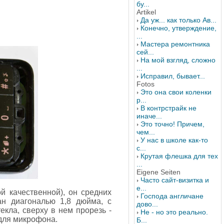
бу...
Artikel
Да уж... как только Ав...
Конечно, утверждение,
...
Мастера ремонтника
сей...
На мой взгляд, сложно
...
Исправил, бывает...
Fotos
Это она свои коленки
р...
В контрстрайк не
иначе...
Это точно! Причем,
чем...
У нас в школе как-то
с...
Крутая флешка для тех
...
Eigene Seiten
Часто сайт-визитка и
е...
й качественной), он средних
Господа англичане
ан диагональю 1,8 дюйма, с
дово...
екла, сверху в нем прорезь -
Не - но это реально.
 для микрофона.
Б...