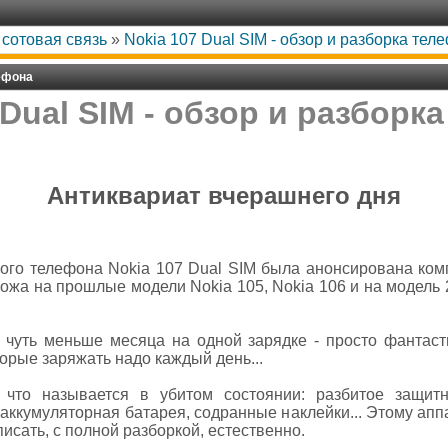
сотовая связь
»
Nokia 107 Dual SIM - обзор и разборка тел
лефона
 Dual SIM - обзор и разборк
Антиквариат вчерашнего дня
го телефона Nokia 107 Dual SIM была анонсирована компа
хожа на прошлые модели Nokia 105, Nokia 106 и на модель 2
 чуть меньше месяца на одной зарядке - просто фантас
орые заряжать надо каждый день...
 что называется в убитом состоянии: разбитое защитн
аккумуляторная батарея, содранные наклейки... Этому апп
писать, с полной разборкой, естественно.