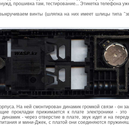
х нужд, прошивка там, тестирование... Этикетка телефона уж
выкручиваем винты (шляпка на них имеет шлицы типа "зв
рпуса. На ней смонтирован динамик громкой связи - он за
ющие прокладки прижимается к плате электроники - это
динамик - через отверстие в плате, звук идет и на передн
- питания и мини-Джек, с платой они соединяются пружиня