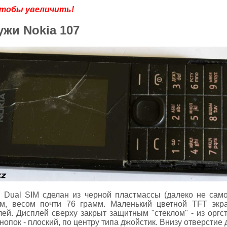
чтобы увеличить!
жи Nokia 107
 Dual SIM сделан из черной пластмассы (далеко не само
м, весом почти 76 грамм. Маленький цветной TFT экр
й. Дисплей сверху закрыт защитным "стеклом" - из оргст
нопок - плоский, по центру типа джойстик. Внизу отверстие