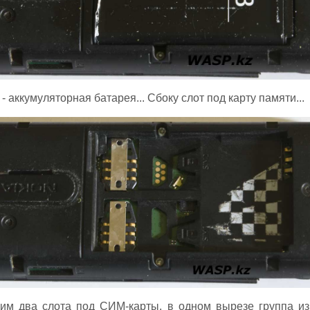
аккумуляторная батарея... Сбоку слот под карту памяти...
им два слота под СИМ-карты, в одном вырезе группа из