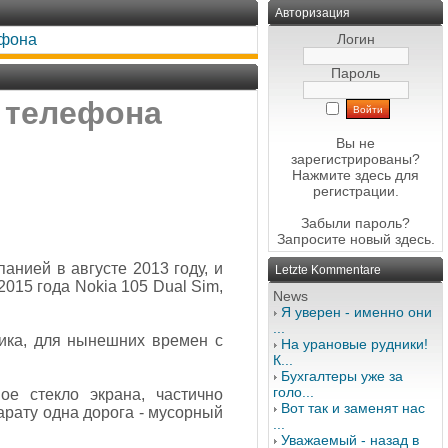
Авторизация
ефона
Логин
Пароль
а телефона
Вы не
зарегистрированы?
Нажмите здесь
для
регистрации.
Забыли пароль?
Запросите новый
здесь
.
нией в августе 2013 году, и
Letzte Kommentare
015 года Nokia 105 Dual Sim,
News
Я уверен - именно они
...
тика, для нынешних времен с
На урановые рудники!
К...
Бухгалтеры уже за
голо...
ое стекло экрана, частично
Вот так и заменят нас
арату одна дорога - мусорный
...
Уважаемый - назад в