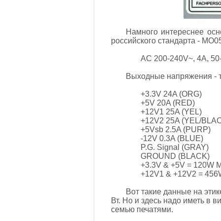
Намного интереснее осно
российского стандарта - МО
AC 200-240V~, 4A, 5
Выходные напряжения - т
+3.3V 24A (ORG)
+5V 20A (RED)
+12V1 25A (YEL)
+12V2 25A (YEL/BLA
+5Vsb 2.5A (PURP)
-12V 0.3A (BLUE)
P.G. Signal (GRAY)
GROUND (BLACK)
+3.3V & +5V = 120W 
+12V1 & +12V2 = 45
Вот такие данные на этик
Вт. Но и здесь надо иметь в 
семью печатями.