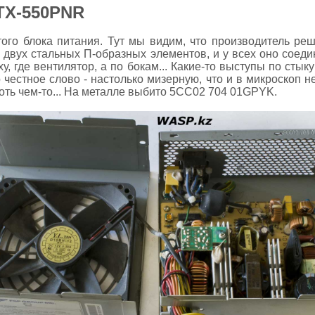
TX-550PNR
того блока питания. Тут мы видим, что производитель ре
з двух стальных П-образных элементов, и у всех оно соед
у, где вентилятор, а по бокам... Какие-то выступы по стыку 
 честное слово - настолько мизерную, что и в микроскоп н
оть чем-то... На металле выбито 5CC02 704 01GPYK.