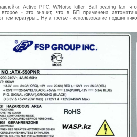
клейки: Active PFC, W/Noise killer, Ball bearing fan, чт
. второе - это значит, что в БП применена автоматич
от температуры... Ну а третье - использование подшипнико