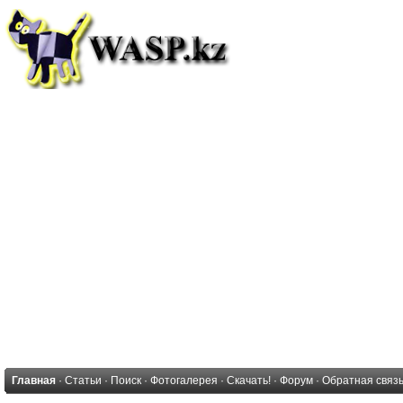
Главная
·
Статьи
·
Поиск
·
Фотогалерея
·
Скачать!
·
Форум
·
Обратная связ