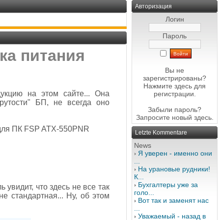
Авторизация
Логин
Пароль
ка питания
Вы не
зарегистрированы?
Нажмите здесь
для
кцию на этом сайте... Она
регистрации.
рутости" БП, не всегда оно
Забыли пароль?
Запросите новый
здесь
.
 для ПК FSP ATX-550PNR
Letzte Kommentare
News
Я уверен - именно они
...
На урановые рудники!
К...
Бухгалтеры уже за
увидит, что здесь не все так
голо...
не стандартная... Ну, об этом
Вот так и заменят нас
...
Уважаемый - назад в