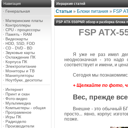
Навигация
Иерархия статей
·
Генеральная
Статьи
»
Блоки питания
»
FSP AT
·
Материнские платы
FSP ATX-550PNR обзор и разборка блока 
·
Контроллеры
FSP ATX-5
·
CPU - процессоры
·
Память - RAM
·
Видеокарты
·
HDD, SSD, FDD
·
CD - DVD - BD
·
Звуковые карты
Я уже не раз имел дел
·
Охлаждение ПК
неоднозначная - это надо 
·
Корпуса ПК
соответствует и имени, и цен
·
Электропитание
·
Мониторы и ТВ
Сегодня мы познакомимс
·
Манипуляторы
·
Ноутбуки, десктопы
+ Щелкайте по фото, 
·
Интернет
·
Принт и скан
Вес, прежде все
·
Фото-видео
·
Мультимедиа
·
Компьютеры - общая
Внешне - это обычный БП 
·
Программное
просто... явно, корпус изгот
·
Игры ПК
позже.
·
Радиодело
·
Производители