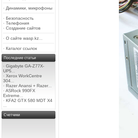
·
Динамики, микрофоны
·
Безопасность
·
Телефония
·
Создание сайтов
·
О сайте wasp.kz...
·
Каталог ссылок
Последние статьи
·
Gigabyte GA-Z77X-
UP5...
·
Xerox WorkCentre
304...
·
Razer Anansi + Razer...
·
ASRock 990FX
Extreme...
·
KFA2 GTX 580 MDT X4
...
Счетчики