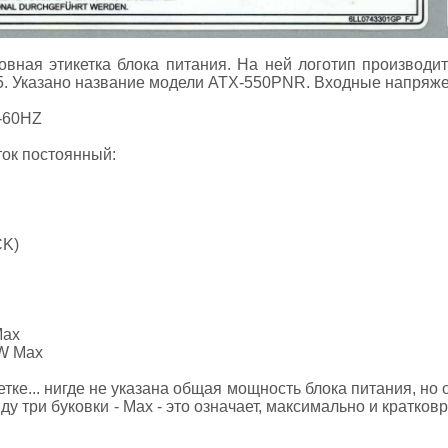
вная этикетка блока питания. На ней логотип производит
05. Указано название модели ATX-550PNR. Входные напряже
0-60HZ
ок постоянный:
CK)
Max
6W Max
етке... нигде не указана общая мощность блока питания, но 
виду три буковки - Max - это означает, максимально и кратко