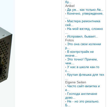
бу...
Artikel
Да уж... как только Ав...
Конечно, утверждение,
...
Мастера ремонтника
сей...
На мой взгляд, сложно
...
Исправил, бывает...
Fotos
Это она свои коленки
р...
В контрстрайк не
иначе...
Это точно! Причем,
чем...
У нас в школе как-то
с...
Крутая флешка для тех
...
Eigene Seiten
Часто сайт-визитка и
е...
Господа англичане
дово...
Не - но это реально.
Б...