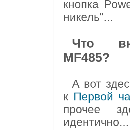
кнопка Powe
никель"...
Что вн
MF485?
А вот зде
к
Первой ча
прочее зд
идентично..