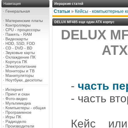
Навигация
Иерархия статей
·
Генеральная
Статьи
»
Кейсы - компьютерные к
·
Материнские платы
DELUX MF485 еще один ATX корпус
·
Контроллеры
·
CPU - процессоры
DELUX MF
·
Память - RAM
·
Видеокарты
·
HDD, SSD, FDD
ATX
·
CD - DVD - BD
·
Звуковые карты
·
Охлаждение ПК
·
Корпуса ПК
·
Электропитание
·
Мониторы и ТВ
·
Манипуляторы
·
Ноутбуки, десктопы
-
часть пе
·
Интернет
·
Принт и скан
- часть вт
·
Фото-видео
·
Мультимедиа
·
Компьютеры - общая
·
Программное
·
Игры ПК
Кейс или
·
Радиодело
·
Производители