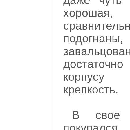
даже чуть 
хорошая
сравните
подогн
завальцов
достаточн
корпусу 
крепкость.
В свое 
покупался