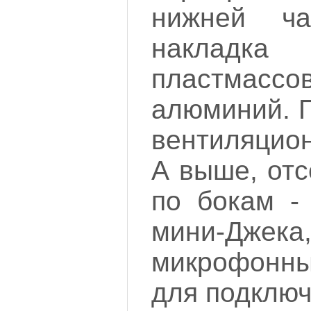
нижней ча
наклад
пластмас
алюминий. П
вентиляцион
А выше, отс
по бокам -
мини-Дже
микрофонны
для подключ