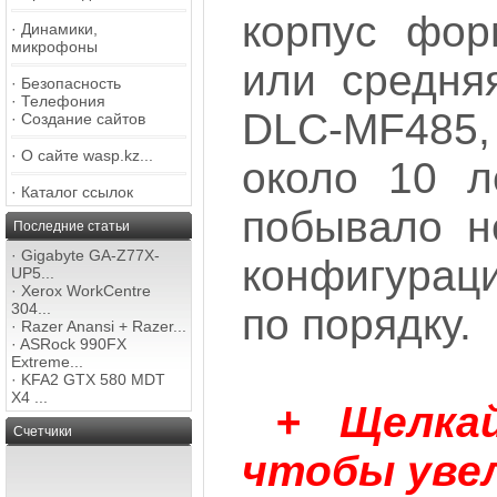
корпус фор
·
Динамики,
микрофоны
или средня
·
Безопасность
·
Телефония
DLC-MF485
·
Создание сайтов
·
О сайте wasp.kz...
около 10 л
·
Каталог ссылок
побывало н
Последние статьи
·
Gigabyte GA-Z77X-
конфигураци
UP5...
·
Xerox WorkCentre
304...
по порядку.
·
Razer Anansi + Razer...
·
ASRock 990FX
Extreme...
·
KFA2 GTX 580 MDT
X4 ...
+ Щелка
Счетчики
чтобы уве