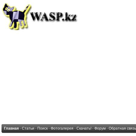
Главная
·
Статьи
·
Поиск
·
Фотогалерея
·
Скачать!
·
Форум
·
Обратная связ