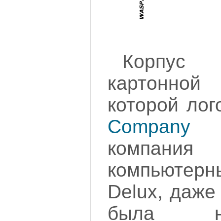
Корпус 
картонно
которой ло
Company
-
компани
компьюте
Delux, даже
была н