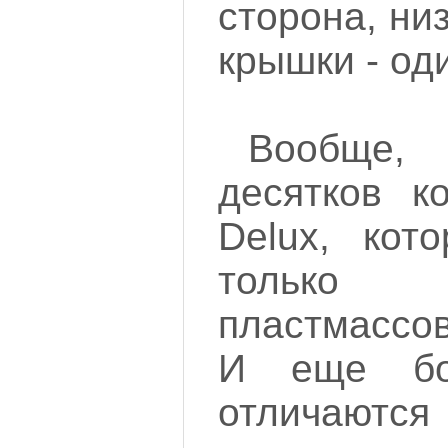
сторона, ни
крышки - од
Вообще
десятков к
Delux, кот
только
пластмассо
И еще бо
отличают