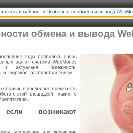
товалюты и майнинг
»
Особенности обмена и вывода WebMo
ности обмена и вывода W
последние годы появилось очень
онных валют, система WebMoney
 и актуальна. Надежность,
ть и широкое распространением -
ных причин в последнее время есть
боте с этой площадкой... какие-то
препятствия.
если возникают
блемы, мешающие или делающие