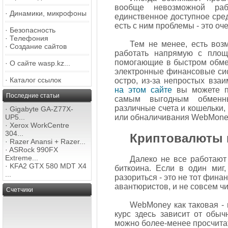
вообще невозможной ра
·
Динамики, микрофоны
единственное доступное сред
есть с ним проблемы - это оч
·
Безопасность
·
Телефония
Тем не менее, есть воз
·
Создание сайтов
работать напрямую с площ
помогающие в быстром обмен
·
О сайте wasp.kz...
электронные финансовые сис
·
Каталог ссылок
остро, из-за непростых вза
на этом сайте
вы можете п
Последние статьи
самым выгодным обменн
различные счета и кошельки
·
Gigabyte GA-Z77X-
UP5...
или обналичивания WebMoney
·
Xerox WorkCentre
304...
Криптовалюты 
·
Razer Anansi + Razer...
·
ASRock 990FX
Extreme...
Далеко не все работают
·
KFA2 GTX 580 MDT X4
биткоина. Если в один миг,
...
разориться - это не тот фин
авантюристов, и не совсем ч
Счетчики
WebMoney как таковая - п
курс здесь зависит от обыч
можно более-менее просчитат