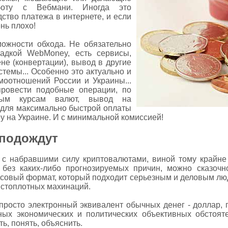
боту с Вебмани. Иногда это
ство платежа в интернете, и если
ень плохо!
можности обхода. Не обязательно
адкой WebMoney, есть сервисы,
е (конвертации), вывод в другие
темы... Особенно это актуально и
имоотношений России и Украины...
ровести подобные операции, по
ым курсам валют, вывод на
, для максимально быстрой оплаты
 на Украине. И с минимальной комиссией!
подождут
 с набравшими силу криптовалютами, виной тому крайне
 без каких-либо прогнозируемых причин, можно сказочно
ансовый формат, который подходит серьезным и деловым людя
истоплотных махинаций.
росто электронный эквивалент обычных денег - доллар, гри
ных экономических и политических объективных обстояте
ь, понять, объяснить.