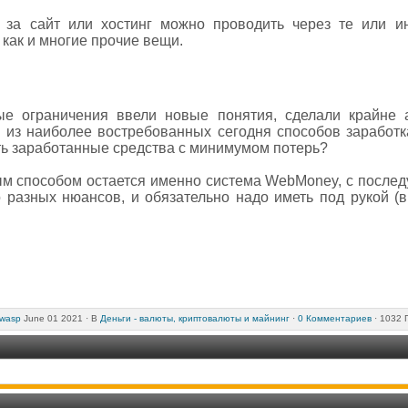
у за сайт или хостинг можно проводить через те или 
 как и многие прочие вещи.
ые ограничения ввели новые понятия, сделали крайне 
н из наиболее востребованных сегодня способов заработка
ть заработанные средства с минимумом потерь?
ым способом остается именно система WebMoney, с после
о разных нюансов, и обязательно надо иметь под рукой (
wasp
June 01 2021 ·
В
Деньги - валюты, криптовалюты и майнинг
·
0 Комментариев
· 1032 