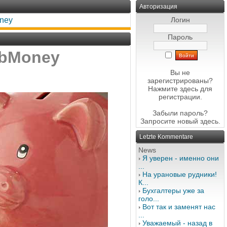
Авторизация
ney
Логин
Пароль
ebMoney
Вы не
зарегистрированы?
Нажмите здесь
для
регистрации.
Забыли пароль?
Запросите новый
здесь
.
Letzte Kommentare
News
Я уверен - именно они
...
На урановые рудники!
К...
Бухгалтеры уже за
голо...
Вот так и заменят нас
...
Уважаемый - назад в