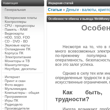
Навигация
Иерархия статей
·
Генеральная
Статьи
»
Деньги - валюты, крип
·
Материнские платы
Особенности обмена и вывода WebMoney
·
Контроллеры
Особен
·
CPU - процессоры
·
Память - RAM
·
Видеокарты
·
HDD, SSD, FDD
·
CD - DVD - BD
·
Звуковые карты
Несмотря на то, что в 
·
Охлаждение ПК
много всевозможных электр
·
Корпуса ПК
по-прежнему популярна
·
Электропитание
оперативность, безопаснос
·
Мониторы и ТВ
все это залог успеха.
·
Манипуляторы
·
Ноутбуки, десктопы
Однако в силу тех или и
·
Интернет
определенные трудности в ра
·
Принт и скан
искусственные ограничения, 
·
Фото-видео
·
Мультимедиа
Как быть, 
·
Компьютеры - общая
·
Программное
трудности?
·
Игры ПК
·
Радиодело
·
Производители
Иногда возникают про