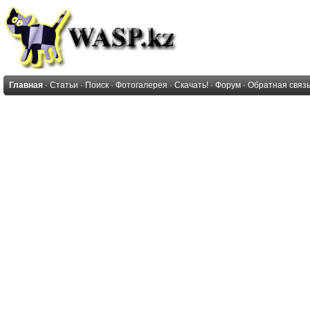
Главная
·
Статьи
·
Поиск
·
Фотогалерея
·
Скачать!
·
Форум
·
Обратная связ