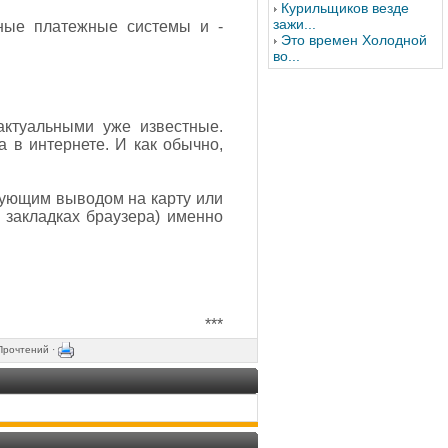
Курильщиков везде
зажи...
иные платежные системы и -
Это времен Холодной
во...
актуальными уже известные.
 в интернете. И как обычно,
дующим выводом на карту или
в закладках браузера) именно
***
Прочтений ·