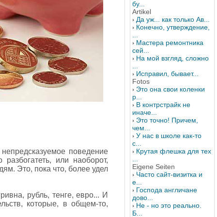
бу...
Artikel
Да уж... как только Ав...
Конечно, утверждение,
...
Мастера ремонтника
сей...
На мой взгляд, сложно
...
Исправил, бывает...
Fotos
Это она свои коленки
р...
В контрстрайк не
иначе...
Это точно! Причем,
чем...
У нас в школе как-то
с...
 непредсказуемое поведение
Крутая флешка для тех
...
 разбогатеть, или наоборот,
Eigene Seiten
м. Это, пока что, более удел
Часто сайт-визитка и
е...
Господа англичане
вна, рубль, тенге, евро... И
дово...
льств, которые, в общем-то,
Не - но это реально.
Б...