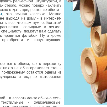
елать рельефной штукатуркой, а
ак стекло, можно поверх наклеить
ожно отдать предпочтение обоям -
ы
, это вечная классика! Можно
не выходя из дому - в интернет-
ать все, что вам нужно. Богатый
асцветок... солидные и легкие,
 специалсты помогут вам сделать
ь нравятся фотобои. Ну а кроме
 приобрести и сопутствующие
!
осятся к обоям, как к пережитку
ак никто не облагораживает стены
и по-прежнему остаются одним из
пулярных и модных материалов
ий... в ассортименте обычно есть:
текстильные и флизелиновые,
, металлизированные и жидкие...