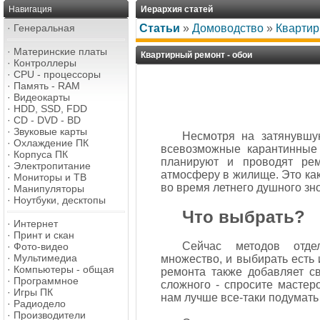
Навигация
Иерархия статей
·
Генеральная
Статьи
»
Домоводство
»
Квартир
·
Материнские платы
Квартирный ремонт - обои
·
Контроллеры
·
CPU - процессоры
·
Память - RAM
·
Видеокарты
·
HDD, SSD, FDD
·
CD - DVD - BD
·
Звуковые карты
Несмотря на затянувшу
·
Охлаждение ПК
всевозможные карантинные 
·
Корпуса ПК
планируют и проводят рем
·
Электропитание
атмосферу в жилище. Это как
·
Мониторы и ТВ
во время летнего душного зн
·
Манипуляторы
·
Ноутбуки, десктопы
Что выбрать?
·
Интернет
·
Принт и скан
Сейчас методов отде
·
Фото-видео
·
Мультимедиа
множество, и выбирать есть 
·
Компьютеры - общая
ремонта также добавляет св
·
Программное
сложного - спросите мастеро
·
Игры ПК
нам лучше все-таки подумать
·
Радиодело
·
Производители