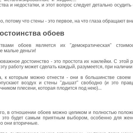
тва и недостатки, и этот вопрос следует детально осудить
, потому что стены - это первое, на что глаза обращают в
остоинства обоев
ствами обоев является их "демократическая" стоим
е малые деньги!
оважное достоинство - это простота их наклейки. С этой
эту работу может сделать каждый, разумеется, при наличии
а, к которым можно отнести - они в большинстве своем 
опускают воздух и стены "дышат" свободно (и это прав
чником плесени, которая плодится под нею)...
его, в отношении обоев можно целиком и полностью положит
и это будет самым приятным выбором, особенно для жен
но они вторичные.