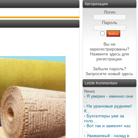
Авторизация
Логин
Пароль
Вы не
зарегистрированы?
Нажмите здесь
для
регистрации.
Забыли пароль?
Запросите новый
здесь
.
Letzte Kommentare
News
Я уверен - именно они
...
На урановые рудники!
К...
Бухгалтеры уже за
голо...
Вот так и заменят нас
...
Уважаемый - назад в