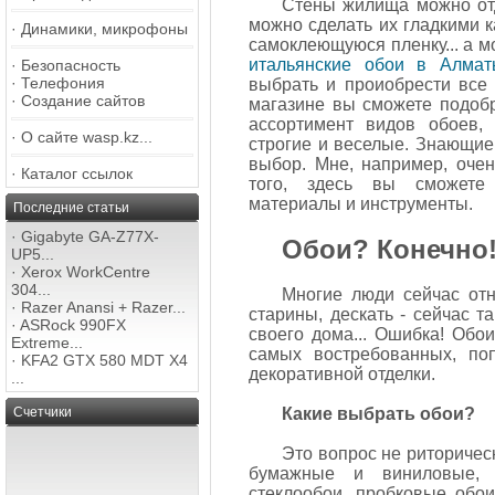
Стены жилища можно отд
можно сделать их гладкими к
·
Динамики, микрофоны
самоклеющуюся пленку... а м
итальянские обои в Алмат
·
Безопасность
·
Телефония
выбрать и проиобрести все 
·
Создание сайтов
магазине вы сможете подобр
ассортимент видов обоев, р
·
О сайте wasp.kz...
строгие и веселые. Знающие
выбор. Мне, например, очен
·
Каталог ссылок
того, здесь вы сможете
материалы и инструменты.
Последние статьи
·
Gigabyte GA-Z77X-
Обои? Конечно
UP5...
·
Xerox WorkCentre
304...
Многие люди сейчас отн
·
Razer Anansi + Razer...
старины, дескать - сейчас т
·
ASRock 990FX
своего дома... Ошибка! Обо
Extreme...
самых востребованных, по
·
KFA2 GTX 580 MDT X4
декоративной отделки.
...
Счетчики
Какие выбрать обои?
Это вопрос не риторическ
бумажные и виниловые, 
стеклообои, пробковые обои