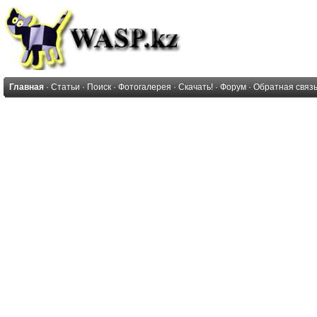
Главная
·
Статьи
·
Поиск
·
Фотогалерея
·
Скачать!
·
Форум
·
Обратная связ