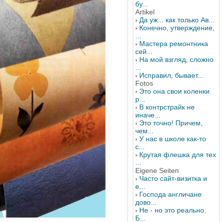
бу...
Artikel
Да уж... как только Ав...
Конечно, утверждение,
...
Мастера ремонтника
сей...
На мой взгляд, сложно
...
Исправил, бывает...
Fotos
Это она свои коленки
р...
В контрстрайк не
иначе...
Это точно! Причем,
чем...
У нас в школе как-то
с...
Крутая флешка для тех
...
Eigene Seiten
Часто сайт-визитка и
е...
Господа англичане
дово...
Не - но это реально.
Б...