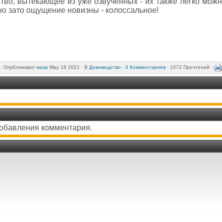
тво, вытекающее из уже озвученных - их также легко можн
 но зато ощущение новизны - колоссальное!
·
Опубликовал
wasp
May 18 2021 ·
В
Домоводство
·
0 Комментариев
· 1072 Прочтений ·
добавления комментария.