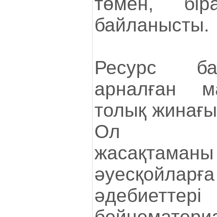
төмен, бір
байланысты.
Ресурс бағ
арналған м
толық жинағы
Ол бағ
жасақтама
әуесқойлар
әдебиетт
бейнематери