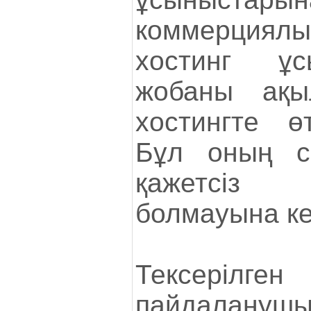
коммерция
хостинг ұс
жобаны ақы
хостингте ө
Бұл оның се
қажетсіз 
болмауына кеп
Тексерілг
пайдаланушы