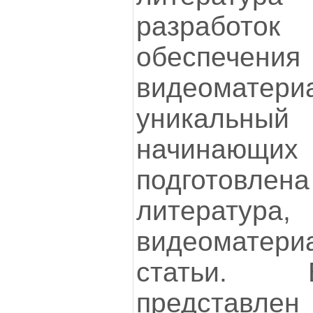
разработо
обеспечен
видеоматер
уникальный 
начинающи
подготов
литератур
видеоматер
статьи. 
представ