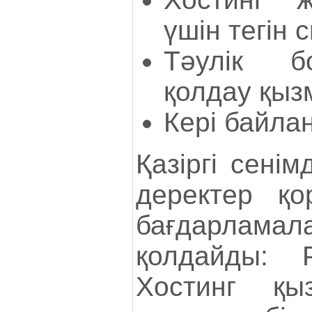
үшін тегін 
Тәулік б
қолдау қызм
Кері байла
Қазіргі сенім
деректер қо
бағдарлам
қолдайды: 
Хостинг қыз