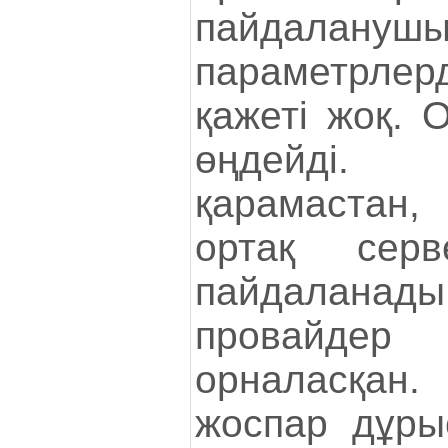
пайдалануш
параметрл
қажеті жоқ. 
өңдейді. 
қарамастан,
ортақ серв
пайдаланады,
провайде
орналасқан
жоспар дұры