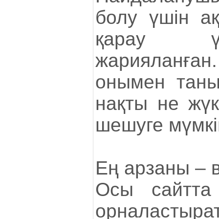
болу үшін а
қарау ү
жарияланға
онымен таныс
нақты не жүк
шешуге мүмкін
Ең арзаны – 
Осы сайтта
орналастыра