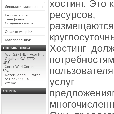
хостинг. Это 
·
Динамики, микрофоны
ресурсо
·
Безопасность
·
Телефония
размещаютс
·
Создание сайтов
·
О сайте wasp.kz...
круглосуто
·
Каталог ссылок
Хостинг долж
Последние статьи
·
Acer S271HL и Acer H...
потребно
·
Gigabyte GA-Z77X-
UP5...
·
Xerox WorkCentre
пользователя
304...
·
Razer Anansi + Razer...
услуг п
·
ASRock 990FX
Extreme...
предло
Счетчики
многочислен