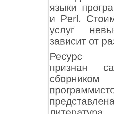
языки прогр
и Perl. Стои
услуг нев
зависит от р
Ресур
признан с
сборнико
программ
представ
литература