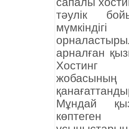
сапалы хости
тәулік бо
мүмкіндіг
орналастыры
арналған қыз
Хостинг 
жобасының 
қанағатта
Мұндай қы
көптеген п
ұсыныстар