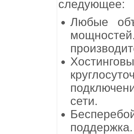
следующее:
Любые об
мощносте
производит
Хостинго
круглосуто
подключен
сети.
Бесперебо
поддержка.