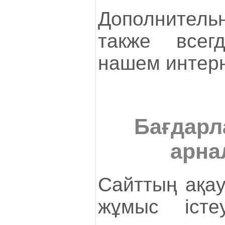
Дополнител
также всег
нашем интерн
Бағдар
арна
Сайттың ақау
жұмыс істе