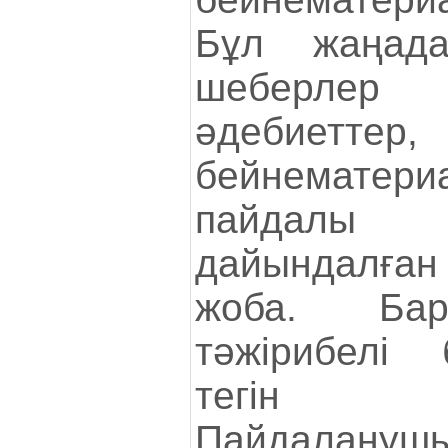
Бұл жаңад
шеберлер 
әдебие
бейнемате
пайдалы
дайындалға
жоба. Бар
тәжірибелі 
тегін 
Пайдалануш