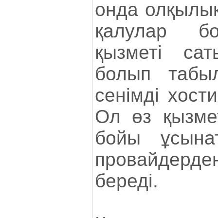
онда олқылық
қалулар бо
қызметі са
болып табы
сенімді хости
Ол өз қызмет
бойы ұсына
провайдер
береді.