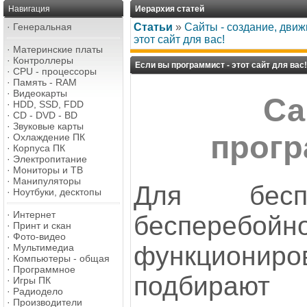
Навигация
Иерархия статей
·
Генеральная
Статьи
»
Сайты - создание, дви
этот сайт для вас!
·
Материнские платы
·
Контроллеры
Если вы программист - этот сайт для вас!
·
CPU - процессоры
·
Память - RAM
·
Видеокарты
Са
·
HDD, SSD, FDD
·
CD - DVD - BD
·
Звуковые карты
прогр
·
Охлаждение ПК
·
Корпуса ПК
·
Электропитание
·
Мониторы и ТВ
·
Манипуляторы
Для бесп
·
Ноутбуки, десктопы
·
Интернет
бесперебойн
·
Принт и скан
·
Фото-видео
функциони
·
Мультимедиа
·
Компьютеры - общая
·
Программное
подбирают
·
Игры ПК
·
Радиодело
·
Производители