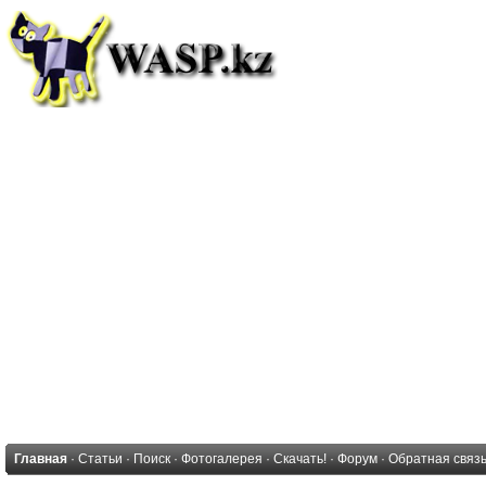
Главная
·
Статьи
·
Поиск
·
Фотогалерея
·
Скачать!
·
Форум
·
Обратная связ