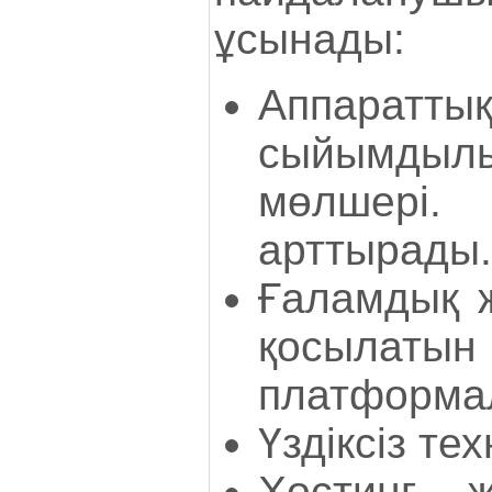
ұсынады:
Аппара
сыйымдылы
мөлшері. 
арттырады.
Ғаламдық ж
қосыла
платформа
Үздіксіз те
Хостинг 