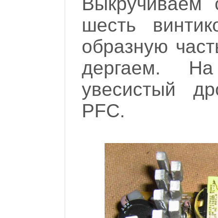
Выкручиваем 
шесть винти
образную часть
дергаем. Н
увесистый др
PFC.