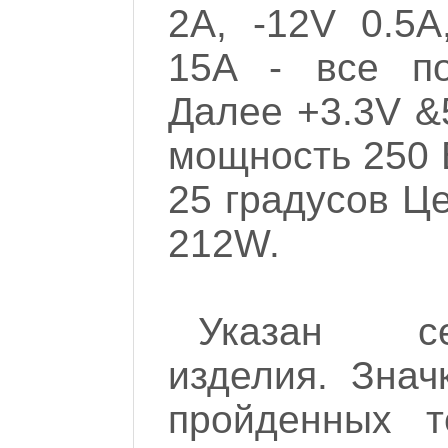
2A, -12V 0.5A
15A - все п
Далее +3.3V &
мощность 250 
25 градусов Це
212W.
Указан с
изделия. Знач
пройденных т