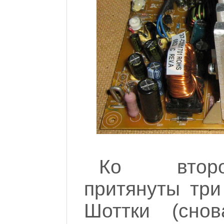
Ко второ
притянуты три
Шоттки (сно