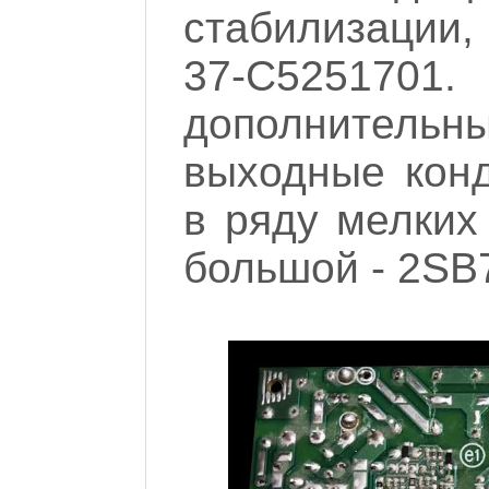
стабилизации,
37-C525170
дополнител
выходные конд
в ряду мелких
большой - 2SB7