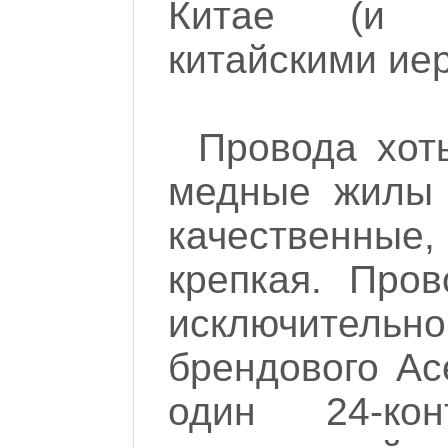
Китае (и ч
китайскими ие
Провода хот
медные жилы 
качественн
крепкая. Про
исключител
брендового Асе
один 24-кон