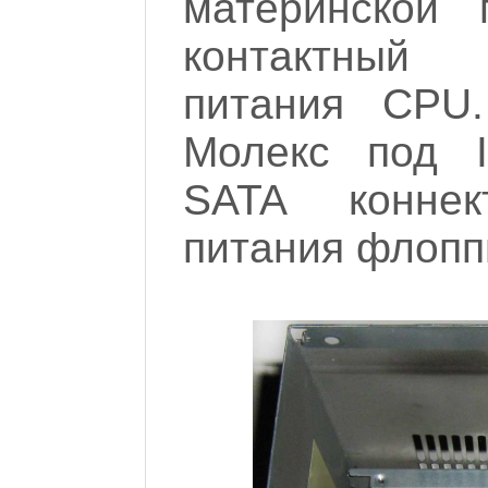
материнской
контактный 
питания CPU
Молекс под I
SATA конне
питания флопп