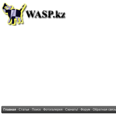
Главная
·
Статьи
·
Поиск
·
Фотогалерея
·
Скачать!
·
Форум
·
Обратная связ