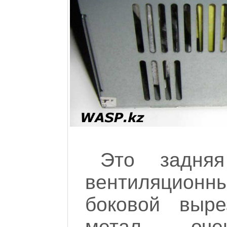
Это задняя
вентиляцио
боковой выр
метал очен