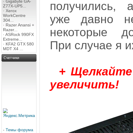
·
Gigabyte GA-
получились, 
Z77X-UP5...
·
Xerox
уже давно не
WorkCentre
304...
·
Razer Anansi +
некоторые д
Razer...
·
ASRock 990FX
Extreme...
При случае я и
·
KFA2 GTX 580
MDT X4 ...
Счетчики
+ Щелкайте
увеличить!
-
Темы форума