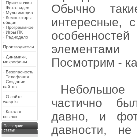
·
Принт и скан
Обычно таки
·
Фото-видео
·
Мультимедиа
·
Компьютеры -
интересные, с
общая
·
Программное
особеннос
·
Игры ПК
·
Радиодело
·
элементами э
Производители
·
Динамики,
Посмотрим - к
микрофоны
·
Безопасность
·
Телефония
·
Создание
Небольшое п
сайтов
·
О сайте
частично бы
wasp.kz...
·
Каталог
давно, и фот
ссылок
давности, н
Последние
статьи