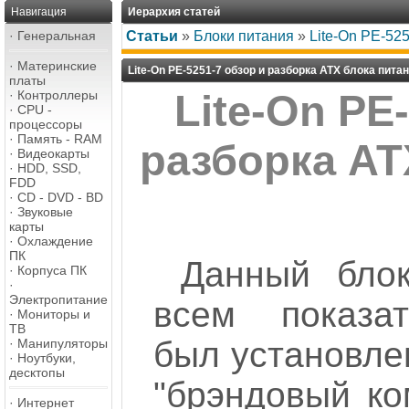
Навигация
Иерархия статей
·
Генеральная
Статьи
»
Блоки питания
»
Lite-On PE-52
·
Материнские
Lite-On PE-5251-7 обзор и разборка ATX блока пита
платы
·
Контроллеры
Lite-On PE
·
CPU -
процессоры
·
Память - RAM
разборка AT
·
Видеокарты
·
HDD, SSD,
FDD
·
CD - DVD - BD
·
Звуковые
карты
·
Охлаждение
ПК
Данный блок
·
Корпуса ПК
·
Электропитание
всем показат
·
Мониторы и
ТВ
был установле
·
Манипуляторы
·
Ноутбуки,
десктопы
"брэндовый ком
·
Интернет