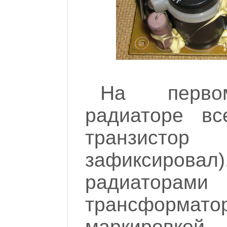
На перво
радиаторе в
транзистор
зафиксиро
радиат
трансформат
маркировкой