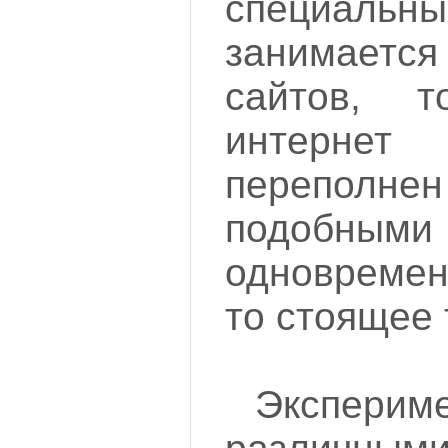
специальны
занимает
сайтов, т
интерн
перепол
подобным
одновремен
то стоящее 
Экспери