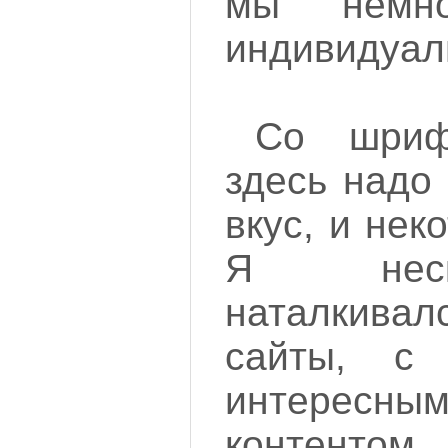
мы немно
индивидуал
Со шриф
здесь надо
вкус, и нек
Я неск
наталкивал
сайты, с
интересн
контенто