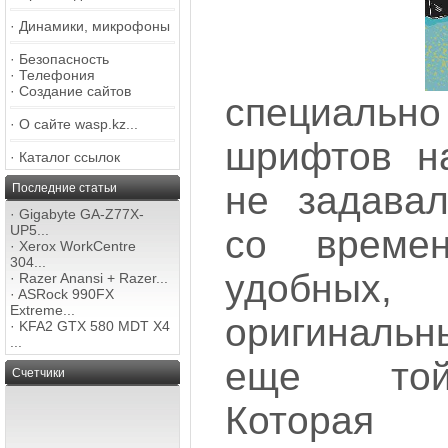
·
Динамики, микрофоны
·
Безопасность
·
Телефония
·
Создание сайтов
специально
·
О сайте wasp.kz...
шрифтов на
·
Каталог ссылок
не задавал
Последние статьи
·
Gigabyte GA-Z77X-
UP5...
со време
·
Xerox WorkCentre
304...
удобных
·
Razer Anansi + Razer...
·
ASRock 990FX
Extreme...
оригинальн
·
KFA2 GTX 580 MDT X4
...
еще той
Счетчики
Которая 