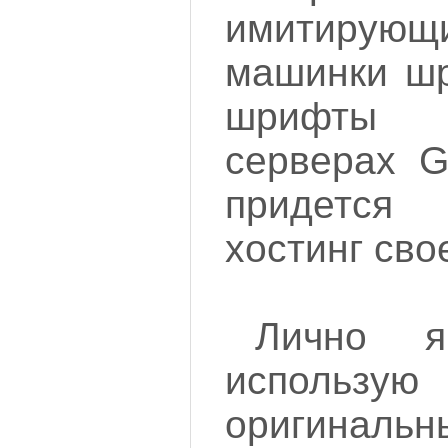
имитиру
машинки шр
шрифты 
серверах G
придется 
хостинг свое
Лично 
использ
оригинал