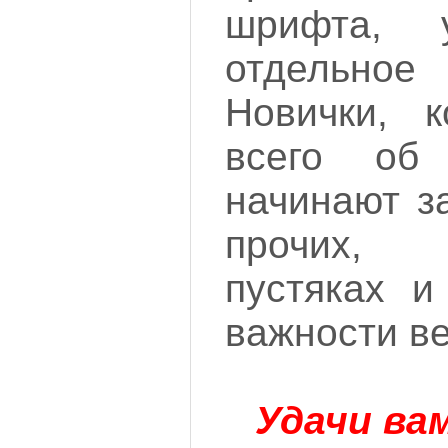
шрифта,
отдельн
Новички, 
всего об
начинают з
прочих, 
пустяках и
важности в
Удачи ва