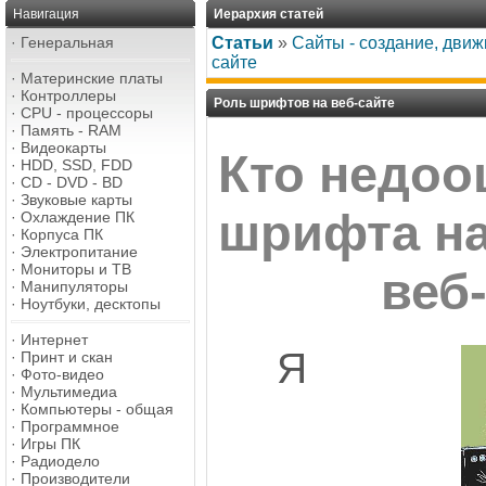
Навигация
Иерархия статей
·
Генеральная
Статьи
»
Сайты - создание, дви
сайте
·
Материнские платы
·
Контроллеры
Роль шрифтов на веб-сайте
·
CPU - процессоры
·
Память - RAM
·
Видеокарты
Кто недоо
·
HDD, SSD, FDD
·
CD - DVD - BD
·
Звуковые карты
шрифта на 
·
Охлаждение ПК
·
Корпуса ПК
·
Электропитание
·
Мониторы и ТВ
веб
·
Манипуляторы
·
Ноутбуки, десктопы
·
Интернет
Я
·
Принт и скан
·
Фото-видео
·
Мультимедиа
·
Компьютеры - общая
·
Программное
·
Игры ПК
·
Радиодело
·
Производители