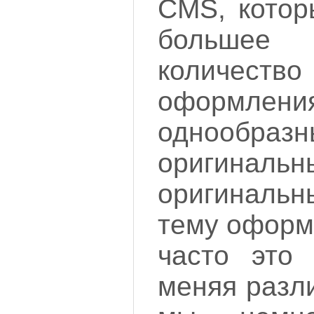
CMS, котор
большее
колич
оформлен
однообра
оригиналь
оригиналь
тему оформ
часто это 
меняя разл