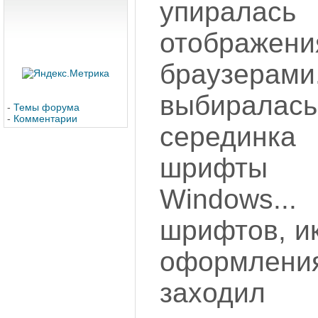
упиралась
отображ
браузер
выбирал
-
Темы форума
-
Комментарии
серединка
шрифты 
Windows.
шрифтов, и
оформле
заходил