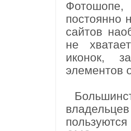
Фотошоп
постоянно н
сайтов нао
не хватае
иконок, за
элементов 
Больши
владель
пользуютс