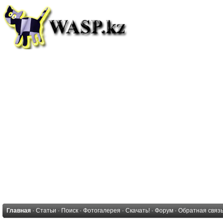
Главная
·
Статьи
·
Поиск
·
Фотогалерея
·
Скачать!
·
Форум
·
Обратная связ