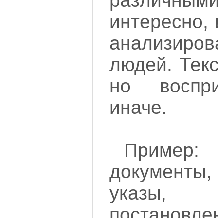
различн
интересно,
анализир
людей. Текс
но воспр
иначе.
Приме
документы
указы,
постановл