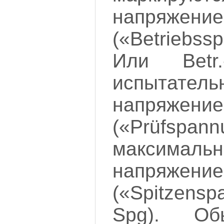
напряжени
(«Betriebs
Или Betr
испытатель
напряжени
(«Prüfspan
максималь
напряжени
(«Spitzensp
Spg). Об