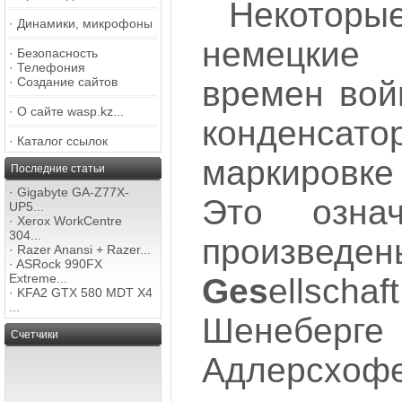
Некотор
·
Динамики, микрофоны
немецкие
·
Безопасность
·
Телефония
·
Создание сайтов
времен вой
·
О сайте wasp.kz...
конденса
·
Каталог ссылок
маркировке
Последние статьи
·
Gigabyte GA-Z77X-
Это озна
UP5...
·
Xerox WorkCentre
304...
произв
·
Razer Anansi + Razer...
·
ASRock 990FX
Extreme...
Ges
ellscha
·
KFA2 GTX 580 MDT X4
...
Шенеберг
Счетчики
Адлерсх