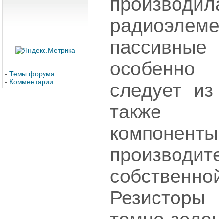
производ
радиоэлеме
пассивны
особенно 
-
Темы форума
-
Комментарии
следует из
также 
компоне
произво
собстве
Резисторы