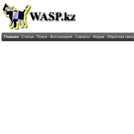
Главная
·
Статьи
·
Поиск
·
Фотогалерея
·
Скачать!
·
Форум
·
Обратная связ