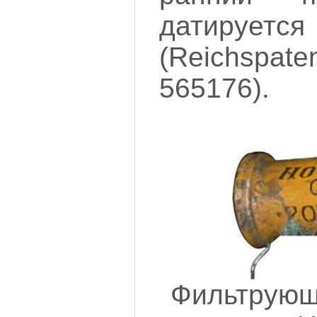
датирует
(Reichsp
565176).
Фильтрующ