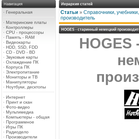
Навигация
Иерархия статей
·
Генеральная
Статьи
»
Справочники, учебники
производитель
·
Материнские платы
·
Контроллеры
HOGES - старинный немецкий производи
·
CPU - процессоры
·
Память - RAM
HOGES 
·
Видеокарты
·
HDD, SSD, FDD
·
CD - DVD - BD
не
·
Звуковые карты
·
Охлаждение ПК
·
Корпуса ПК
прои
·
Электропитание
·
Мониторы и ТВ
·
Манипуляторы
·
Ноутбуки, десктопы
·
Интернет
·
Принт и скан
·
Фото-видео
·
Мультимедиа
·
Компьютеры - общая
·
Программное
·
Игры ПК
·
Радиодело
·
Производители