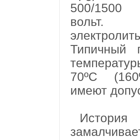
500/1500
вольт.
электро
Типичный 
температу
70ºC (160
имеют допу
История 
замалчива