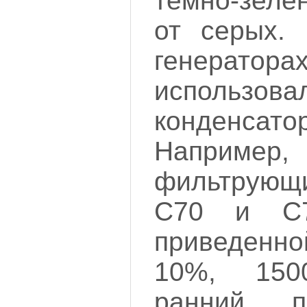
темно-зеле
от серых. 
генерат
использова
конденс
Наприм
фильтрующи
C70 и C7
приведенно
10%, 15
ранний п