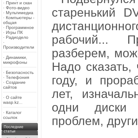
·
Принт и скан
·
Фото-видео
старенький DV
·
Мультимедиа
·
Компьютеры -
дистанционно
общая
·
Программное
·
Игры ПК
рабочий... П
·
Радиодело
·
Производители
разберем, мож
·
Динамики,
микрофоны
Надо сказать,
·
Безопасность
году, и прора
·
Телефония
·
Создание
сайтов
лет, изначал
·
О сайте
wasp.kz...
одни диски 
·
Каталог
проблем, други
ссылок
Последние
статьи