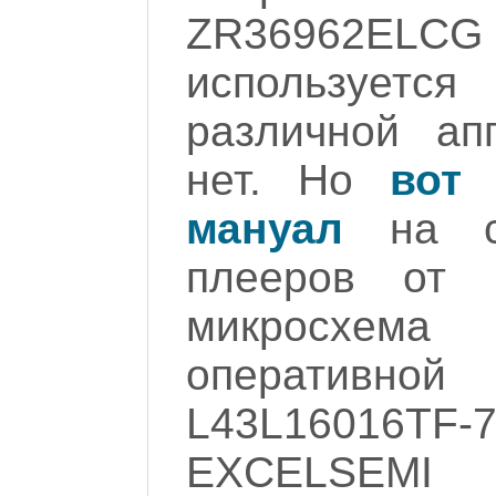
ZR36962ELC
используетс
различной апп
нет. Но
вот 
мануал
на се
плееров от 
микросхема
оперативно
L43L16016TF-
EXCELSEMI 