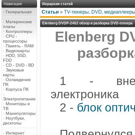
Навигация
Иерархия статей
·
Генеральная
Статьи
»
TV-тюнеры, DVD, медиаплеер
·
Материнские
Elenberg DVDP-2402 обзор и разборка DVD-плеера
платы
·
Контроллеры
Elenberg D
·
CPU -
процессоры
·
Память - RAM
разборк
·
Видеокарты
·
HDD, SSD,
FDD
·
CD - DVD - BD
·
Звуковые
карты
1 - внешн
·
Охлаждение
ПК
·
Корпуса ПК
электроника
·
Электропитание
2 -
блок опти
·
Мониторы и
ТВ
·
Манипуляторы
·
Ноутбуки,
десктопы
Подвернул
·
Интернет