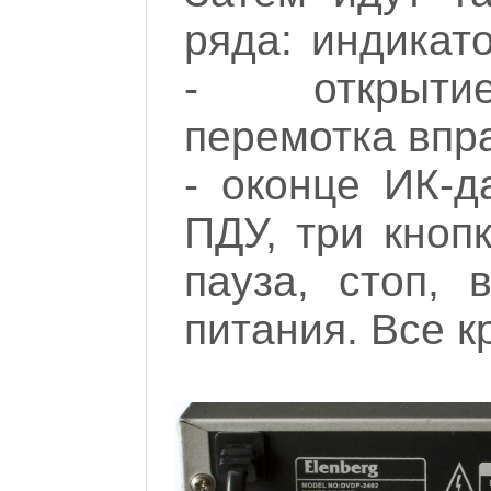
ряда: индикат
- открытие
перемотка впр
- оконце ИК-д
ПДУ, три кноп
пауза, стоп, 
питания. Все к