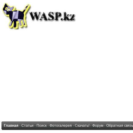
Главная
·
Статьи
·
Поиск
·
Фотогалерея
·
Скачать!
·
Форум
·
Обратная связ