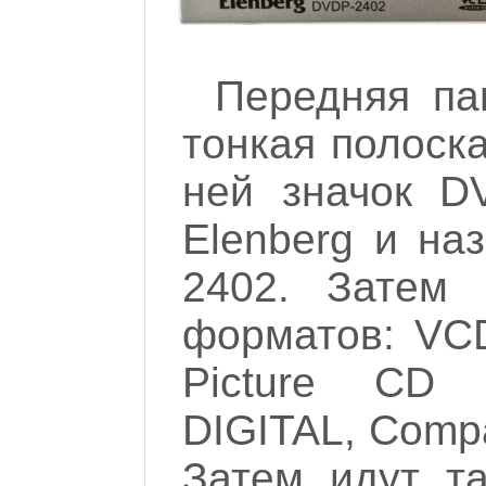
Передняя па
тонкая полоск
ней значок D
Elenberg и на
2402. Затем 
форматов: VC
Picture CD 
DIGITAL, Compac
Затем идут т