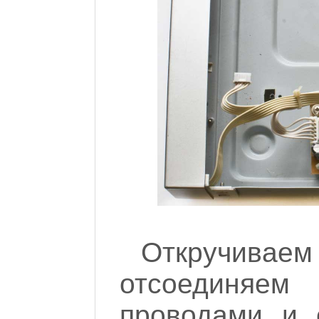
Откручива
отсоединя
проводами и 