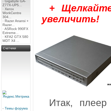
·
Gigabyte GA-
+ Щелкайт
Z77X-UP5...
·
Xerox
WorkCentre
увеличить!
304...
·
Razer Anansi +
Razer...
·
ASRock 990FX
Extreme...
·
KFA2 GTX 580
MDT X4 ...
Счетчики
Итак, плеер
-
Темы форума