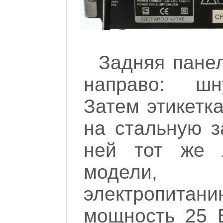
Задняя панел
направо: шн
Затем этикетк
на стальную з
ней тот же 
модели, 
электропита
мощность 25 В