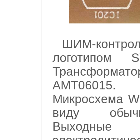
ШИМ-контр
логотипом ST 
Трансформат
AMT06015. 
Микросхема W4
виду обычн
Выходны