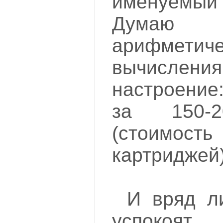
именуемы
Думаю 
арифметиче
вычисления
настроение: 
за 150-2
(стоим
картриджей)
И вряд л
успокоят