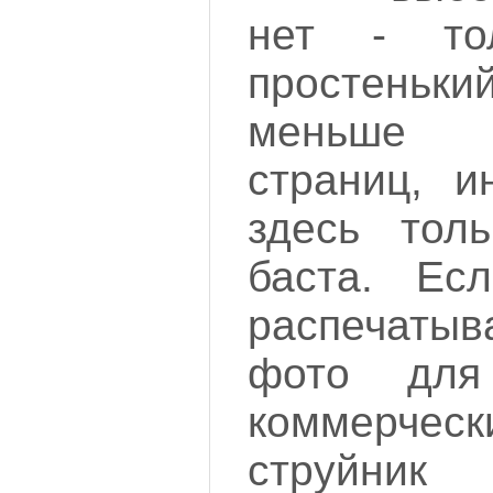
нет - то
простеньки
меньше -
страниц, и
здесь тол
баста. Ес
распечат
фото дл
коммерчески
струйни