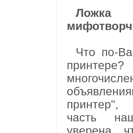
Ложка
мифотворч
Что по-В
принтер
многочисле
объявлени
принтер",
часть на
уверена, ч