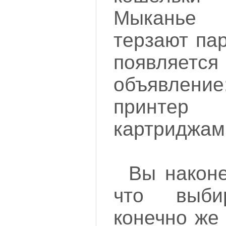
Мыканье
терзают па
появляет
объявлени
принтер
картриджам
Вы наконе
что выби
конечно же