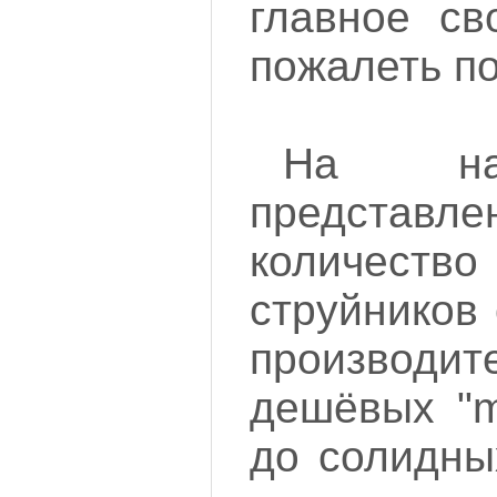
главное св
пожалеть по
На на
представле
количест
струйников
производит
дешёвых "m
до солидны