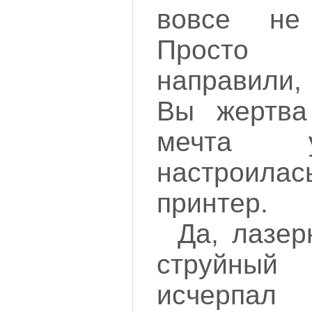
вовсе н
Просто 
направили,
Вы жертва
мечта 
настроила
принтер.
Да, лазер
струйны
исчерпа