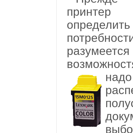
принтер
определить
потребност
разумеет
возможнос
над
расп
полу
док
выбо