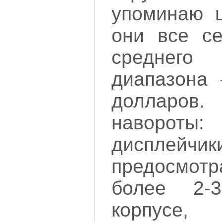
упоминаю ц
они все се
среднег
диапазона 
долларов.
наворот
диспле
предосмо
более 2-
корпусе,