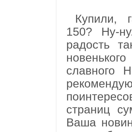
Купили, 
150? Ну-ну
радость та
новеньког
славного H
рекоменду
поинтересо
страниц су
Ваша новин