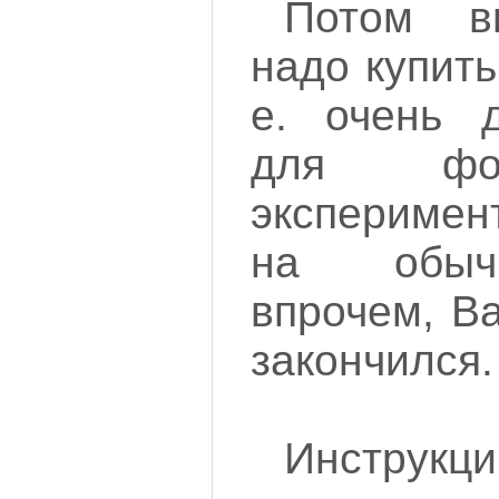
Потом вы
надо купить
е. очень д
для фот
экспериме
на обычн
впрочем, В
закончился.
Инструкц