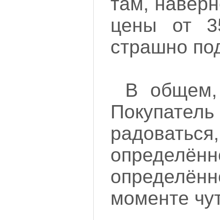
там, наверн
цены от 3
страшно по
В общем,
Покупател
радов
определённ
определён
моменте чут