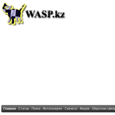
Главная
·
Статьи
·
Поиск
·
Фотогалерея
·
Скачать!
·
Форум
·
Обратная связ