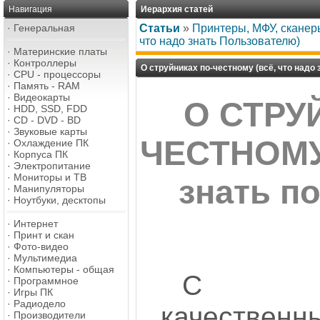
Навигация
Иерархия статей
·
Генеральная
Статьи
»
Принтеры, МФУ, сканер
что надо знать Пользователю)
·
Материнские платы
·
Контроллеры
О струйниках по-честному (всё, что надо
·
CPU - процессоры
·
Память - RAM
·
Видеокарты
О СТРУ
·
HDD, SSD, FDD
·
CD - DVD - BD
·
Звуковые карты
ЧЕСТНОМУ 
·
Охлаждение ПК
·
Корпуса ПК
·
Электропитание
·
Мониторы и ТВ
знать п
·
Манипуляторы
·
Ноутбуки, десктопы
·
Интернет
·
Принт и скан
·
Фото-видео
·
Мультимедиа
·
Компьютеры - общая
С по
·
Программное
·
Игры ПК
·
Радиодело
качественн
·
Производители