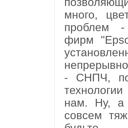
позволяю
много, цве
проблем -
фирм "Epso
установле
непрерывно
- СНПЧ, по
технологии
нам. Ну, а
совсем тяж
будьт