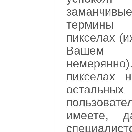
заманчивы
термин
пикселах (и
Вашем
немерян
пикселах 
остальны
пользовате
имеете, 
специалис