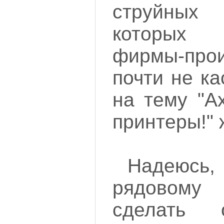
струйных
которых
фирмы-пр
почти не к
на тему "А
принтеры!"
Надеюсь
рядовому
сделать 