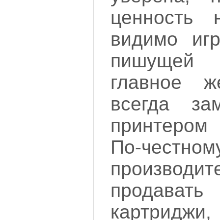
ценность 
видимо игр
пишущей
главное ж
всегда за
принтером
По-чест
производ
продава
картрид