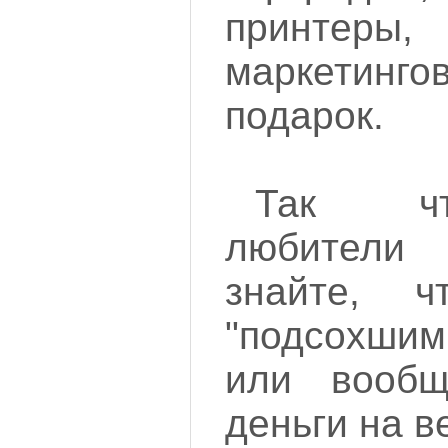
принтеры,
маркетинг
подарок.
Так чт
любители
знайте, 
"подсохшим
или вооб
деньги на в