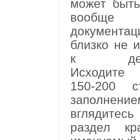
может быть
вообще 
документац
близко не 
к дейст
Исходите 
150-200 
заполнен
вглядитесь
раздел кр