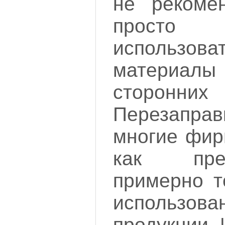
не рекоме
просто
использов
материал
сторонних 
Перезапра
многие фир
как пре
примерно т
использов
продукции. 