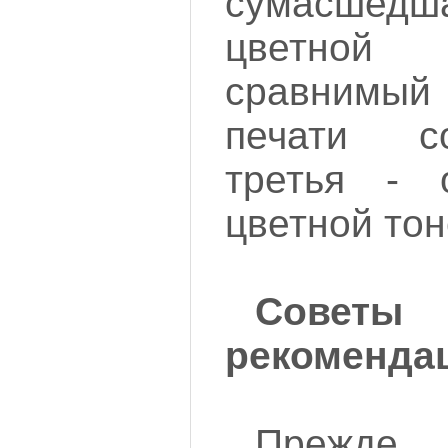
сумасше
цветно
сравнимы
печати с
третья - 
цветной тон
Совет
рекоменда
Прежде