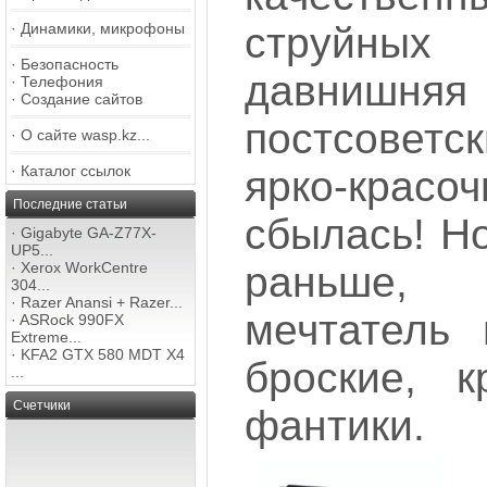
струйны
·
Динамики, микрофоны
·
Безопасность
давниш
·
Телефония
·
Создание сайтов
постсовет
·
О сайте wasp.kz...
·
Каталог ссылок
ярко-красо
Последние статьи
сбылась! Но
·
Gigabyte GA-Z77X-
UP5...
раньше
·
Xerox WorkCentre
304...
·
Razer Anansi + Razer...
мечтатель 
·
ASRock 990FX
Extreme...
·
KFA2 GTX 580 MDT X4
броские, к
...
Счетчики
фантики.