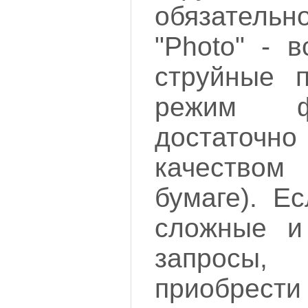
обязательн
"Photo" - 
струйные 
режим ф
достато
качество
бумаге). Е
сложные и
запросы,
приобрести