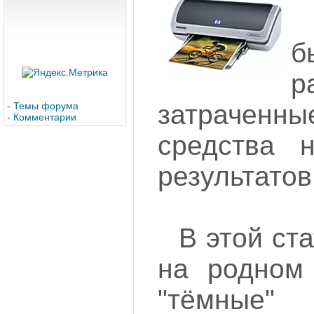
б
р
затрачен
-
Темы форума
-
Комментарии
средства 
результатов.
В этой ст
на родном 
"тёмные"