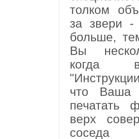
толком объ
за звери -
больше, те
Вы нескол
когда в
"Инструкци
что Ваша
печатать 
верх сове
сос