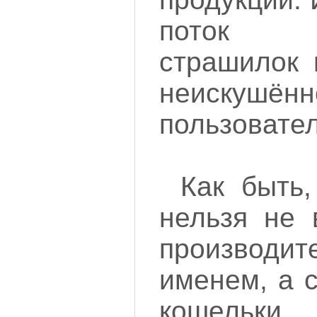
поток не
страшилок 
неискушённ
пользовател
Как быть
нельзя не 
производит
именем, а 
кошельки 