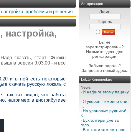
Авторизация
, настройка, проблемы и решения
Логин
Пароль
, настройка,
Вы не
зарегистрированы?
Нажмите здесь
для
регистрации.
Надо сказать, старт "Фьюжн
 вышла версия 9.03.00 - и все
Забыли пароль?
Запросите новый
здесь
.
.20 и в ней есть некоторые
Letzte Kommentare
ьте скачать русскую локаль с
News
И нафига этому пацану
ет, так как видно, что работа
...
ано, например: в дистрибутиве
Я уверен - именно они
...
На урановые рудники!
К...
Бухгалтеры уже за
голо...
Вот так и заменят нас