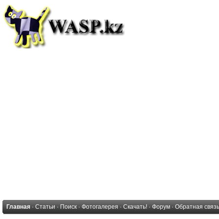
Главная
·
Статьи
·
Поиск
·
Фотогалерея
·
Скачать!
·
Форум
·
Обратная связ