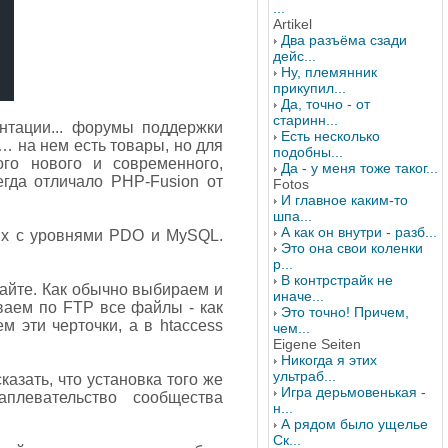
...
Artikel
Два разъёма сзади
дейс...
Ну, племянник
прикупил...
Да, точно - от
старинн...
ентации... форумы поддержки
Есть несколько
 на нем есть товары, но для
подобны...
о нового и современного,
Да - у меня тоже таког...
гда отличало PHP-Fusion от
Fotos
И главное каким-то
шпа...
А как он внутри - разб...
4.x с уровнями PDO и MySQL.
Это она свои коленки
р...
В контрстрайк не
сайте. Как обычно выбираем и
иначе...
ваем по FTP все файлы - как
Это точно! Причем,
м эти черточки, а в htaccess
чем...
Eigene Seiten
Никогда я этих
ультраб...
казать, что установка того же
Игра дерьмовенькая -
плевательство сообщества
н...
А рядом было ущелье
Ск...