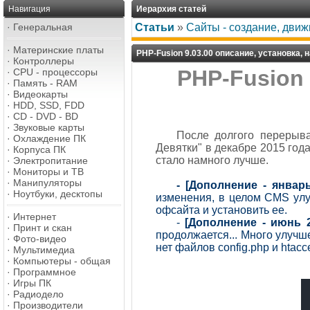
Навигация
Иерархия статей
·
Генеральная
Статьи
»
Сайты - создание, дви
·
Материнские платы
PHP-Fusion 9.03.00 описание, установка,
·
Контроллеры
PHP-Fusion 
·
CPU - процессоры
·
Память - RAM
·
Видеокарты
·
HDD, SSD, FDD
·
CD - DVD - BD
·
Звуковые карты
После долгого перерыв
·
Охлаждение ПК
Девятки" в декабре 2015 года
·
Корпуса ПК
стало намного лучше.
·
Электропитание
·
Мониторы и ТВ
·
Манипуляторы
- [Дополнение - январь
·
Ноутбуки, десктопы
изменения, в целом CMS улуч
офсайта и установить ее.
·
Интернет
-
[Дополнение - июнь 2
·
Принт и скан
продолжается... Много улучше
·
Фото-видео
нет файлов config.php и htacc
·
Мультимедиа
·
Компьютеры - общая
·
Программное
·
Игры ПК
·
Радиодело
·
Производители