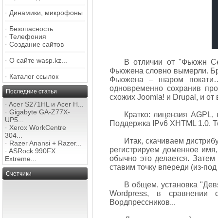
·
Динамики, микрофоны
·
Безопасность
·
Телефония
·
Создание сайтов
·
О сайте wasp.kz...
В отличии от "Фьюжн Се
Фьюжена словно вымерли. Бр
·
Каталог ссылок
Фьюжена – шаром покати…
одновременно сохранив про
Последние статьи
схожих Joomla! и Drupal, и о
·
Acer S271HL и Acer H...
·
Gigabyte GA-Z77X-
Кратко: лицензия AGPL,
UP5...
Поддержка IPv6 XHTML 1.0. 
·
Xerox WorkCentre
304...
Итак, скачиваем дистрибу
·
Razer Anansi + Razer...
регистрируем доменное имя,
·
ASRock 990FX
обычно это делается. Затем 
Extreme...
ставим точку впереди (из-под
Счетчики
В общем, установка "Девя
Wordpress, в сравнении 
Вордпрессников...