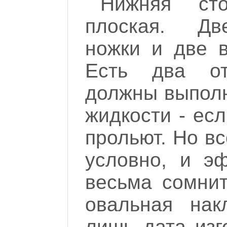
Нижняя сто
плоская. Дв
ножки и две в
Есть два от
должны выполн
жидкости - есл
прольют. Но в
условно, и эф
весьма сомнит
овальная нак
лишь дата изг