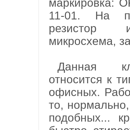
маркировка: O
11-01. На 
резистор и
микросхема, з
Данная кл
относится к т
офисных. Рабо
то, нормально,
подобных... к