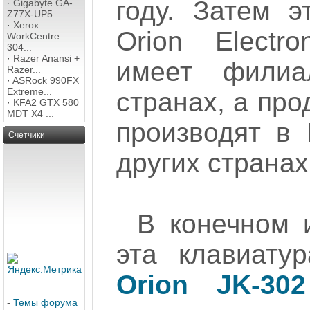
году. Затем э
·
Gigabyte GA-
Z77X-UP5...
·
Xerox
Orion Electro
WorkCentre
304...
·
Razer Anansi +
имеет филиа
Razer...
·
ASRock 990FX
Extreme...
странах, а про
·
KFA2 GTX 580
MDT X4 ...
производят в 
Счетчики
других странах
В конечном 
эта клавиату
Orion JK-302
-
Темы форума