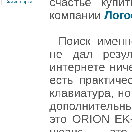
счастье купи
-
Комментарии
компании
Лого
Поиск именн
не дал резу
интернете ниче
есть практиче
клавиатура, но
дополнительн
это ORION EK
нюанс - это