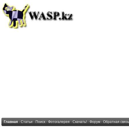
Главная
·
Статьи
·
Поиск
·
Фотогалерея
·
Скачать!
·
Форум
·
Обратная связ