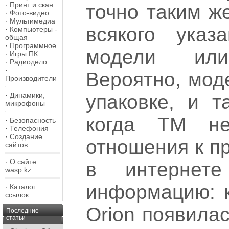
·
Принт и скан
точно таким же
·
Фото-видео
·
Мультимедиа
всякого указ
·
Компьютеры -
общая
·
Программное
модели или
·
Игры ПК
·
Радиодело
·
Вероятно, мод
Производители
упаковке, и т
·
Динамики,
микрофоны
когда ТМ не
·
Безопасность
·
Телефония
·
Создание
отношения к пр
сайтов
·
О сайте
в интернет
wasp.kz...
информацию: 
·
Каталог
ссылок
Orion появилас
Последние
статьи