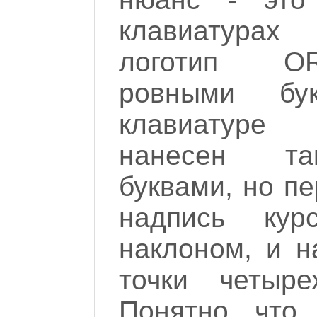
клавиатура
логотип O
ровными бу
клавиатуре
нанесен та
буквами, но пе
надпись ку
наклоном, и н
точки четырех
Понятно, что 