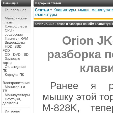
Навигация
Иерархия статей
·
Генеральная
Статьи
»
Клавиатуры, мыши, манипулят
клавиатуры
·
Материнские
платы
Orion JK-302 - обзор и разборка нонейм клавиатуры
·
Контроллеры
·
CPU -
процессоры
Orion JK
·
Память - RAM
·
Видеокарты
·
HDD, SSD,
разборка п
FDD
·
CD - DVD - BD
·
Звуковые
карты
клав
·
Охлаждение
ПК
·
Корпуса ПК
·
Ранее я р
Электропитание
·
Мониторы и
ТВ
мышку этой тор
·
Манипуляторы
·
Ноутбуки,
десктопы
M-828K, тепе
·
Интернет