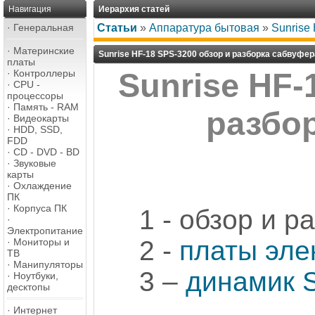
Навигация
Иерархия статей
·
Генеральная
Статьи
»
Аппаратура бытовая
»
Sunrise
·
Материнские
Sunrise HF-18 SPS-3200 обзор и разборка сабвуфер
платы
·
Контроллеры
Sunrise HF-
·
CPU -
процессоры
·
Память - RAM
разбо
·
Видеокарты
·
HDD, SSD,
FDD
·
CD - DVD - BD
·
Звуковые
карты
·
Охлаждение
ПК
·
Корпуса ПК
1 - обзор и р
·
Электропитание
2 -
платы эле
·
Мониторы и
ТВ
·
Манипуляторы
3 –
динамик 
·
Ноутбуки,
десктопы
·
Интернет