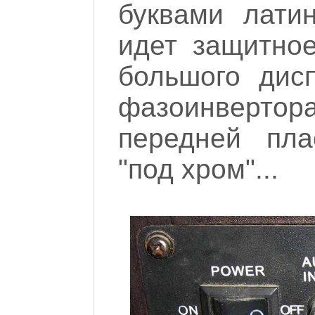
буквами лати
идет защитное
большого дис
фазоинверт
передней пла
"под хром"...