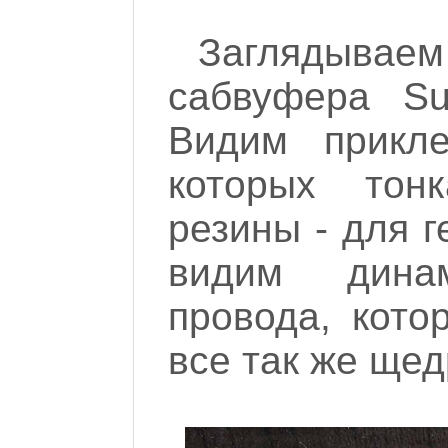
Заглядыва
сабвуфера Su
Видим прикле
которых тон
резины - для г
видим дина
провода, кото
все так же щед