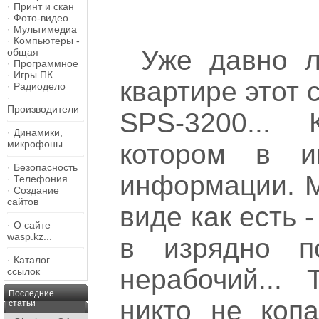
·
Принт и скан
·
Фото-видео
·
Мультимедиа
·
Компьютеры -
Уже давно л
общая
·
Программное
·
Игры ПК
квартире этот 
·
Радиодело
·
Производители
SPS-3200... 
·
Динамики,
микрофоны
котором в и
·
Безопасность
информации. М
·
Телефония
·
Создание
сайтов
виде как есть 
·
О сайте
wasp.kz...
в изрядно по
·
Каталог
нерабочий...
ссылок
Последние
никто не коп
статьи