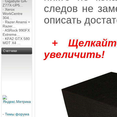
·
Gigabyte GA-
следов не зам
Z77X-UP5...
·
Xerox
WorkCentre
описать достат
304...
·
Razer Anansi +
Razer...
·
ASRock 990FX
Extreme...
·
KFA2 GTX 580
+ Щелкай
MDT X4 ...
увеличить!
Счетчики
-
Темы форума