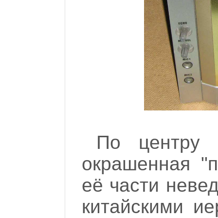
По центру 
окрашенная "п
её части неве
китайскими и