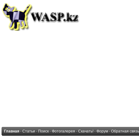
Главная
·
Статьи
·
Поиск
·
Фотогалерея
·
Скачать!
·
Форум
·
Обратная связ