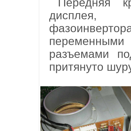
Передняя к
дисплея,
фазоинвертор
переменны
разъемами по
притянуто шур