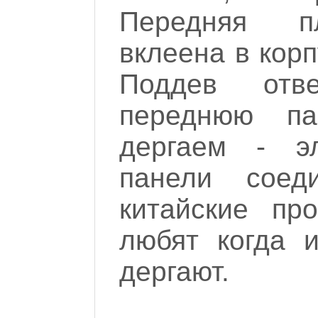
Передняя пл
вклеена в кор
Поддев отв
переднюю па
дергаем - э
панели соед
китайские пр
любят когда 
дергают.