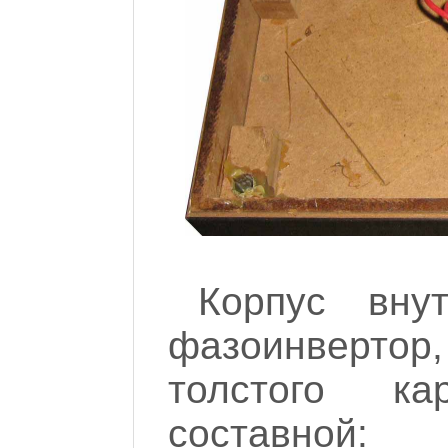
Корпус вну
фазоинвертор,
толстого кар
составной