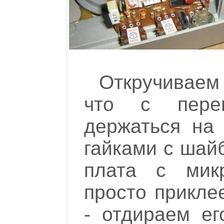
Откручиваем
что с перем
держаться на
гайками с шай
плата с мик
просто прикле
- отдираем ег