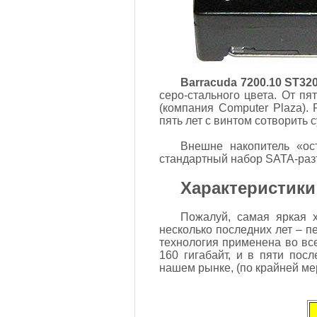
Barracuda 7200.10 ST32
серо-стального цвета. От п
(компания Computer Plaza).
пять лет с винтом сотворить с
Внешне накопитель «ос
стандартный набор SATA-разъ
Характеристики
Пожалуй, самая яркая х
несколько последних лет – п
технология применена во все
160 гигабайт, и в пяти пос
нашем рынке, (по крайней мер