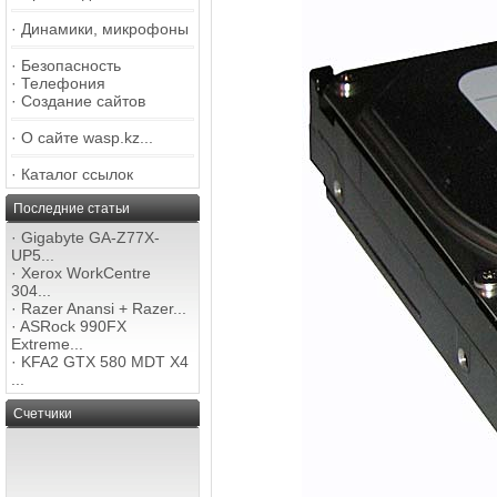
·
Динамики, микрофоны
·
Безопасность
·
Телефония
·
Создание сайтов
·
О сайте wasp.kz...
·
Каталог ссылок
Последние статьи
·
Gigabyte GA-Z77X-
UP5...
·
Xerox WorkCentre
304...
·
Razer Anansi + Razer...
·
ASRock 990FX
Extreme...
·
KFA2 GTX 580 MDT X4
...
Счетчики