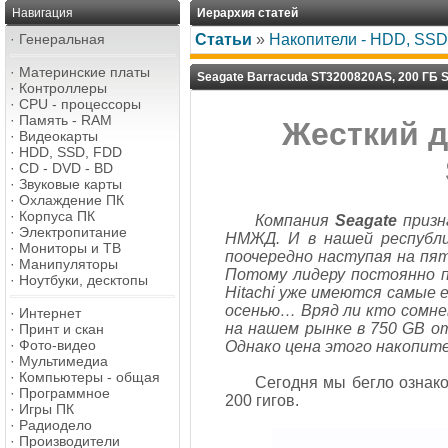
Навигация
Иерархия статей
·
Генеральная
Статьи
»
Накопители - HDD, SSD,
·
Материнские платы
Seagate Barracuda ST3200820AS, 200 ГБ S
·
Контроллеры
·
CPU - процессоры
·
Память - RAM
Жесткий д
·
Видеокарты
·
HDD, SSD, FDD
·
CD - DVD - BD
·
Звуковые карты
·
Охлаждение ПК
·
Корпуса ПК
Компания
Seagate
призн
·
Электропитание
НМЖД. И в нашей республи
·
Мониторы и ТВ
поочередно наступая на пя
·
Манипуляторы
Потому лидеру постоянно п
·
Ноутбуки, десктопы
Hitachi уже имеются самые
осенью… Вряд ли кто сомне
·
Интернет
на нашем рынке в 750 GB о
·
Принт и скан
·
Фото-видео
Однако цена этого накопите
·
Мультимедиа
·
Компьютеры - общая
Сегодня мы бегло ознако
·
Программное
200 гигов.
·
Игры ПК
·
Радиодело
·
Производители