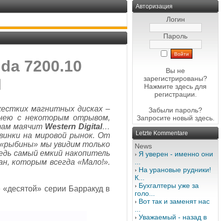
Авторизация
Логин
Пароль
da 7200.10
Вы не
зарегистрированы?
I
Нажмите здесь
для
регистрации.
жестких магнитных дисках –
Забыли пароль?
 нею с некоторым отрывом,
Запросите новый
здесь
.
 там маячит
Western Digital
…
Letzte Kommentare
винки на мировой рынок. От
 «рыбины» мы увидим только
News
едь самый емкий накопитель
Я уверен - именно они
н, которым всегда «Мало!».
...
На урановые рудники!
К...
Бухгалтеры уже за
 «десятой» серии Барракуд в
голо...
Вот так и заменят нас
...
Уважаемый - назад в