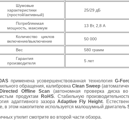
Шумовые
характеристики
25/29 дБ
(простой/активный)
Потребляемая
13 Вт, 2,8 А
мощность, максимум
Количество циклов
50 000
включение/выключение
Вес
580 грамм
Гарантия
5 лет
производителя
20AS
применена усовершенствованная технология
G-For
вильного обращения, калибровка
Clean Sweep
(автоматиче
Directed Offline Scan
(автономная проверка диска во
 чистым продуктам
RoHS
. Стабильную производительност
логия адаптивного зазора
Adaptive Fly Height
. Естестве
ее, в этом накопителе используется малошумный двигатель
чных утилит смотрите во второй части обзора.