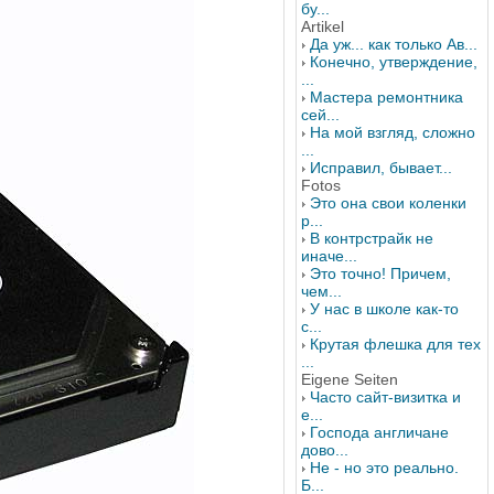
бу...
Artikel
Да уж... как только Ав...
Конечно, утверждение,
...
Мастера ремонтника
сей...
На мой взгляд, сложно
...
Исправил, бывает...
Fotos
Это она свои коленки
р...
В контрстрайк не
иначе...
Это точно! Причем,
чем...
У нас в школе как-то
с...
Крутая флешка для тех
...
Eigene Seiten
Часто сайт-визитка и
е...
Господа англичане
дово...
Не - но это реально.
Б...