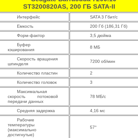
ST3200820AS, 200 ГБ SATA-II
Интерфейс
SATA 3 Гбит/с
Емкость
200 Гб (186,31 Гб)
Форм-фактор
3,5 дюйма
Буфер
8 МБ
кэширования
Скорость вращения
7200 об/мин
шпинделя
Количество пластин
2
Количество головок
3
Максимальная
скорость потоковой
78 МБ/с
передачи данных
Средняя задержка
4,16 мс
Рабочие
температуры
57
°
(максимально
достигнутые)