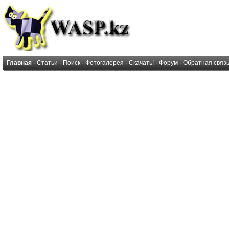
Главная
·
Статьи
·
Поиск
·
Фотогалерея
·
Скачать!
·
Форум
·
Обратная связ