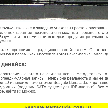
00820AS
как ныне и заведено упакован просто и рискованно
ятилетней гарантии производителя местный продавец отстр
 Разумная и экономически выгодная предусмотрительность
умеет!..
тался прежним» - традиционно сигейтовским. Он «тол
емов и перемычек. Изготовлен этот накопитель в Таиланде
 девайса:
арактеристика этого накопителя новый метод записи, 
ерпендикулярная запись. Теперь она реальность и мы ее д
й 10-й линейке накопителей Seagate Barracuda, и до наше
ледующих (моделям SATA существуют IDE-аналоги). Все 
е, найти их можно).
Seagate Barracuda 7200.10