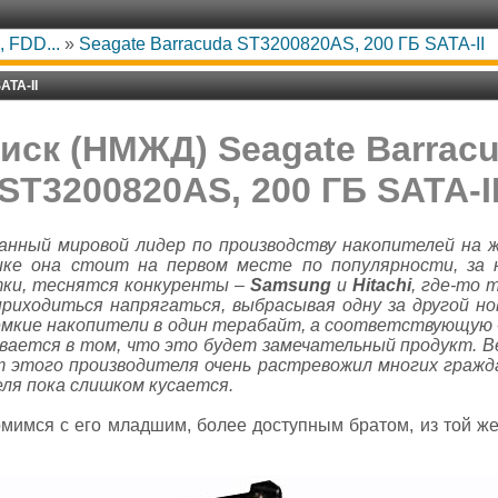
 FDD...
»
Seagate Barracuda ST3200820AS, 200 ГБ SATA-II
ATA-II
иск (НМЖД) Seagate Barracu
ST3200820AS, 200 ГБ SATA-I
анный мировой лидер по производству накопителей на 
ке она стоит на первом месте по популярности, за
тки, теснятся конкуренты –
Samsung
и
Hitachi
, где-то
риходиться напрягаться, выбрасывая одну за другой но
 емкие накопители в один терабайт, а соответствующую
вается в том, что это будет замечательный продукт. В
т этого производителя очень растревожил многих гражда
ля пока слишком кусается.
мимся с его младшим, более доступным братом, из той же