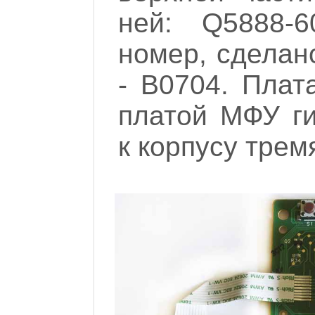
ней: Q5888-
номер, сделан
- B0704. Плат
платой МФУ г
к корпусу трем