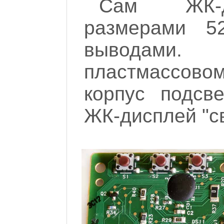
Сам ЖК-д
размерами 
выводами
пластмассово
корпус подсв
ЖК-дисплей "св