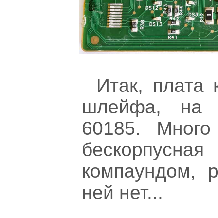
Итак, плата
шлейфа, на 
60185. Мног
бескорпусна
компаундом, р
ней нет...