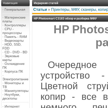
Навигация
Иерархия статей
·
Генеральная
Статьи
»
Принтеры, МФУ, сканеры, копи
·
Материнские
HP Photosmart C3183 обзор и разборка МФУ
платы
·
Контроллеры
HP Photo
·
CPU -
процессоры
·
Память - RAM
р
·
Видеокарты
·
HDD, SSD,
FDD
·
CD - DVD - BD
·
Звуковые
карты
Очередное
·
Охлаждение
ПК
·
Корпуса ПК
устройство 
·
Электропитание
Цветной стру
·
Мониторы и
ТВ
·
Манипуляторы
копир - все в
·
Ноутбуки,
десктопы
немного... пе
·
Интернет