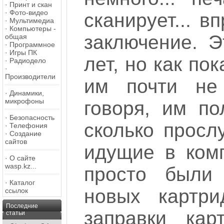
·
Принт и скан
·
Фото-видео
сканирует... в
·
Мультимедиа
·
Компьютеры -
заключение. 
общая
·
Программное
·
Игры ПК
лет, но как по
·
Радиодело
·
Производители
им почти не 
·
Динамики,
микрофоны
говоря, им по
·
Безопасность
сколько просл
·
Телефония
·
Создание
сайтов
идущие в комп
·
О сайте
wasp.kz...
просто были
·
Каталог
новых картри
ссылок
Последние
заправки ка
статьи