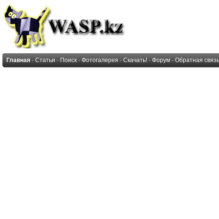
Главная
·
Статьи
·
Поиск
·
Фотогалерея
·
Скачать!
·
Форум
·
Обратная связ