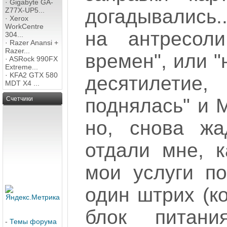
·
Gigabyte GA-
догадывались
Z77X-UP5...
·
Xerox
WorkCentre
на антресол
304...
·
Razer Anansi +
Razer...
времен", или "
·
ASRock 990FX
Extreme...
·
KFA2 GTX 580
десятилети
MDT X4 ...
поднялась" и 
Счетчики
но, снова жа
отдали мне, к
мои услуги п
один штрих (ко
блок питани
-
Темы форума