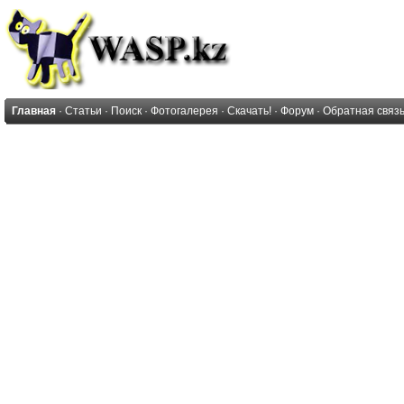
Главная
·
Статьи
·
Поиск
·
Фотогалерея
·
Скачать!
·
Форум
·
Обратная связ