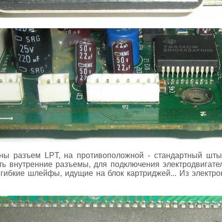
ны разъем LPT, на противоположной - стандартный шты
сть внутренние разъемы, для подключения электродвигате
 гибкие шлейфы, идущие на блок картриджей... Из электр