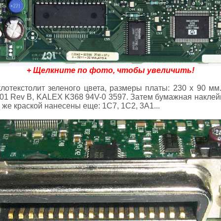
+ Щелкните по фото, чтобы увеличить!
лотекстолит зеленого цвета, размеры платы: 230 х 90 мм
01 Rev B, KALEX K368 94V-0 3597. Затем бумажная наклейк
же краской нанесены еще: 1C7, 1C2, 3A1...