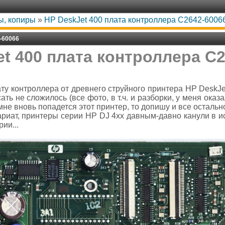
ы, копиры
»
HP DeskJet 400 плата контроллера C2642-6006
-60066
t 400 плата контроллера C
ту контроллера от древнего струйного принтера HP DeskJe
сать не сложилось (все фото, в т.ч. и разборки, у меня ока
 мне вновь попадется этот принтер, то допишу и все остальн
вариат, принтеры серии HP DJ 4xx давным-давно канули в и
ии...