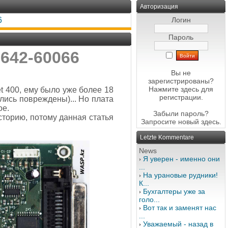
Авторизация
6
Логин
Пароль
2642-60066
Вы не
зарегистрированы?
Нажмите здесь
для
t 400, ему было уже более 18
регистрации.
зались повреждены)... Но плата
ое.
Забыли пароль?
сторию, потому данная статья
Запросите новый
здесь
.
Letzte Kommentare
News
Я уверен - именно они
...
На урановые рудники!
К...
Бухгалтеры уже за
голо...
Вот так и заменят нас
...
Уважаемый - назад в