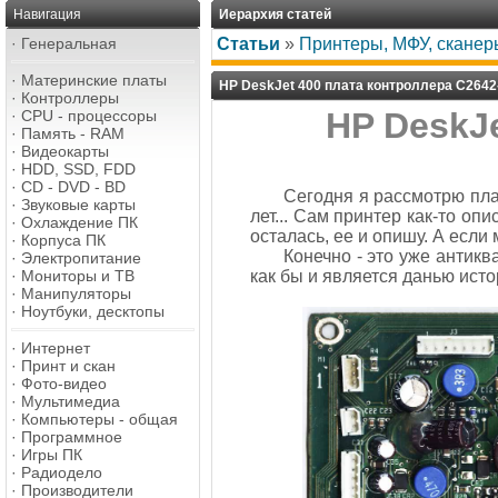
Навигация
Иерархия статей
·
Генеральная
Статьи
»
Принтеры, МФУ, сканер
·
Материнские платы
HP DeskJet 400 плата контроллера C2642
·
Контроллеры
HP DeskJe
·
CPU - процессоры
·
Память - RAM
·
Видеокарты
·
HDD, SSD, FDD
·
CD - DVD - BD
Сегодня я рассмотрю пла
·
Звуковые карты
лет... Сам принтер как-то опи
·
Охлаждение ПК
осталась, ее и опишу. А если
·
Корпуса ПК
Конечно - это уже антик
·
Электропитание
·
Мониторы и ТВ
как бы и является данью истор
·
Манипуляторы
·
Ноутбуки, десктопы
·
Интернет
·
Принт и скан
·
Фото-видео
·
Мультимедиа
·
Компьютеры - общая
·
Программное
·
Игры ПК
·
Радиодело
·
Производители