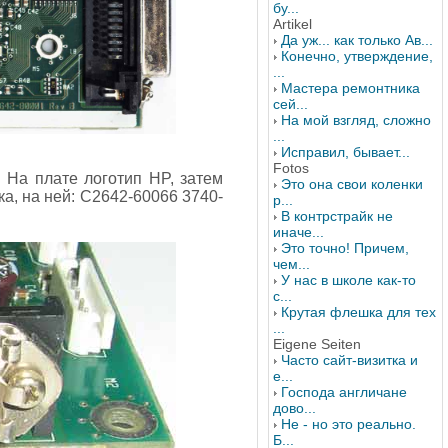
бу...
Artikel
Да уж... как только Ав...
Конечно, утверждение,
...
Мастера ремонтника
сей...
На мой взгляд, сложно
...
Исправил, бывает...
Fotos
. На плате логотип HP, затем
Это она свои коленки
а, на ней: C2642-60066 3740-
р...
В контрстрайк не
иначе...
Это точно! Причем,
чем...
У нас в школе как-то
с...
Крутая флешка для тех
...
Eigene Seiten
Часто сайт-визитка и
е...
Господа англичане
дово...
Не - но это реально.
Б...