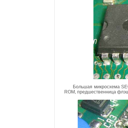
Большая микросхема S
ROM, предшественница флэш-п