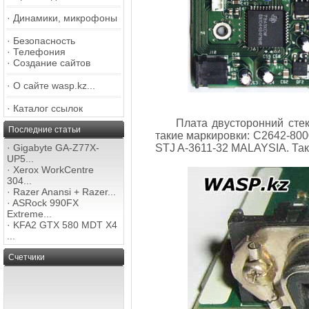
·
Динамики, микрофоны
·
Безопасность
·
Телефония
·
Создание сайтов
·
О сайте wasp.kz...
·
Каталог ссылок
Плата двусторонний стек
Последние статьи
такие маркировки: C2642-800
·
Gigabyte GA-Z77X-
STJ A-3611-32 MALAYSIA. Так 
UP5...
·
Xerox WorkCentre
304...
·
Razer Anansi + Razer...
·
ASRock 990FX
Extreme...
·
KFA2 GTX 580 MDT X4
...
Счетчики