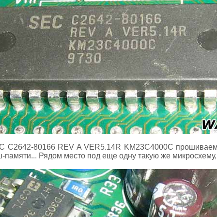
EC C2642-80166 REV A VER5.14R KM23C4000C прошивае
амяти... Рядом место под еще одну такую же микросхему, н