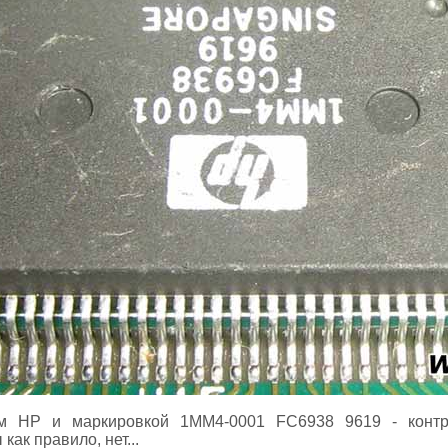
ом HP и маркировкой 1MM4-0001 FC6938 9619 - контр
как правило, нет...