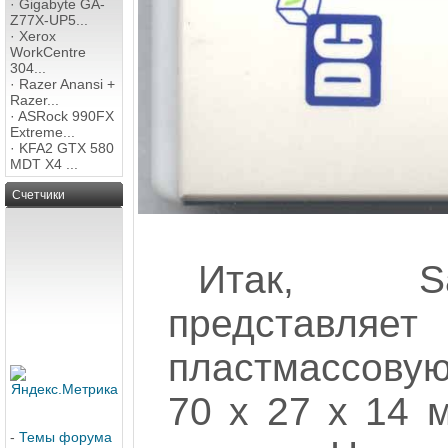
·
Gigabyte GA-
Z77X-UP5...
·
Xerox
WorkCentre
304...
·
Razer Anansi +
Razer...
·
ASRock 990FX
Extreme...
·
KFA2 GTX 580
MDT X4 ...
Счетчики
Итак, S
представля
пластмассову
70 х 27 х 14 
-
Темы форума