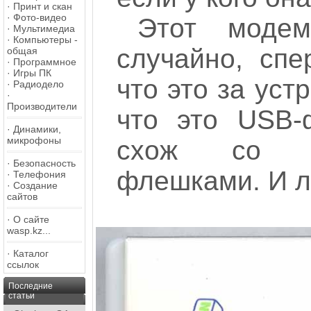
·
Принт и скан
·
Фото-видео
Этот моде
·
Мультимедиа
·
Компьютеры -
случайно, сп
общая
·
Программное
·
Игры ПК
что это за уст
·
Радиодело
·
Производители
что это USB-
·
Динамики,
микрофоны
схож со с
·
Безопасность
флешками. И л
·
Телефония
·
Создание
сайтов
·
О сайте
wasp.kz...
·
Каталог
ссылок
Последние
статьи