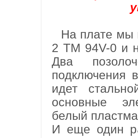
у
На плате мы 
2 TM 94V-0 и н
Два позоло
подключения 
идет стально
основные эл
белый пластма
И еще один р