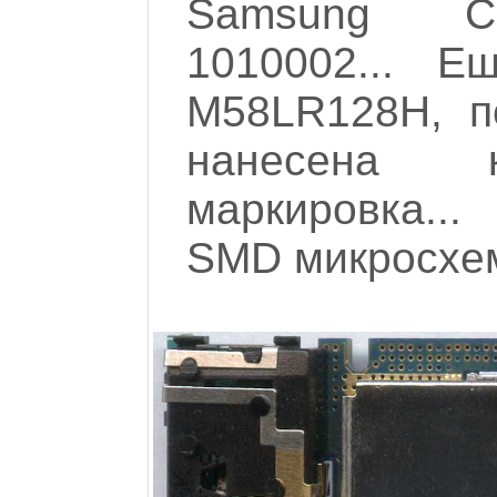
Samsung C
1010002... Е
M58LR128H, п
нанесена к
маркировка..
SMD микросхем