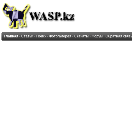
Главная
·
Статьи
·
Поиск
·
Фотогалерея
·
Скачать!
·
Форум
·
Обратная связ