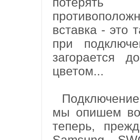
потерять 
противополо
вставка - это 
при подключ
загорается д
цветом...
Подключени
мы опишем во 
теперь, преж
Samsung SWC