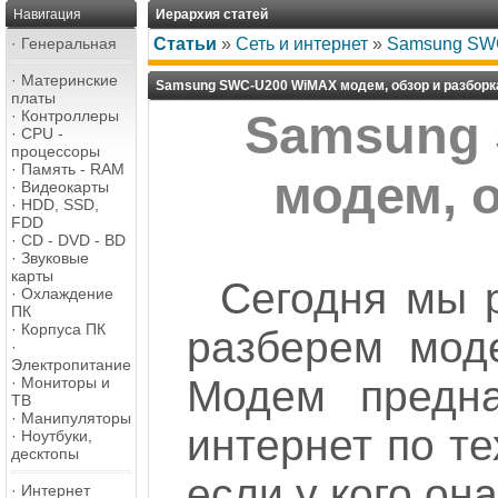
Навигация
Иерархия статей
·
Генеральная
Статьи
»
Сеть и интернет
»
Samsung SWC
·
Материнские
Samsung SWC-U200 WiMAX модем, обзор и разборк
платы
·
Контроллеры
Samsung
·
CPU -
процессоры
·
Память - RAM
модем, 
·
Видеокарты
·
HDD, SSD,
FDD
·
CD - DVD - BD
·
Звуковые
карты
Сегодня мы 
·
Охлаждение
ПК
·
Корпуса ПК
разберем мод
·
Электропитание
Модем предна
·
Мониторы и
ТВ
·
Манипуляторы
интернет по те
·
Ноутбуки,
десктопы
если у кого она
·
Интернет