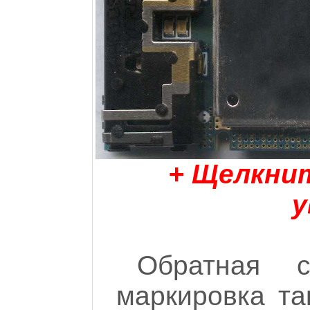
+ Щелкни
у
Обратная с
маркировка т