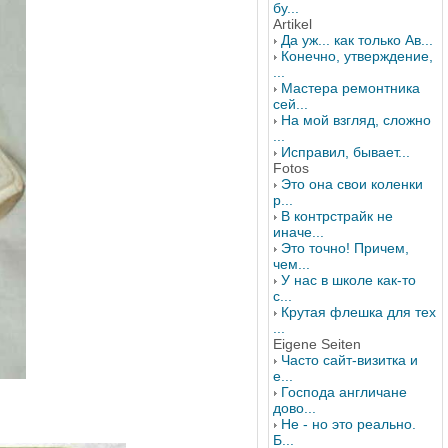
бу...
Artikel
Да уж... как только Ав...
Конечно, утверждение,
...
Мастера ремонтника
сей...
На мой взгляд, сложно
...
Исправил, бывает...
Fotos
Это она свои коленки
р...
В контрстрайк не
иначе...
Это точно! Причем,
чем...
У нас в школе как-то
с...
Крутая флешка для тех
...
Eigene Seiten
Часто сайт-визитка и
е...
Господа англичане
дово...
Не - но это реально.
Б...