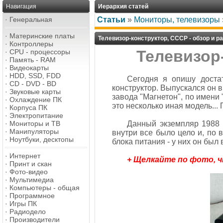
Навигация
Иерархия статей
·
Генеральная
Статьи
»
Мониторы, телевизоры
·
Материнские платы
Телевизор-конструктор, СССР - обзор и р
·
Контроллеры
Телевизор-
·
CPU - процессоры
·
Память - RAM
·
Видеокарты
·
HDD, SSD, FDD
Сегодня я опишу достат
·
CD - DVD - BD
конструктор. Выпускался он в
·
Звуковые карты
завода "Магнетон", по имени 
·
Охлаждение ПК
это несколько иная модель...
·
Корпуса ПК
·
Электропитание
·
Мониторы и ТВ
Данный экземпляр 1988 г
·
Манипуляторы
внутри все было цело и, по 
·
Ноутбуки, десктопы
блока питания - у них он был
·
Интернет
+ Щелкайте по фото, 
·
Принт и скан
·
Фото-видео
·
Мультимедиа
·
Компьютеры - общая
·
Программное
·
Игры ПК
·
Радиодело
·
Производители