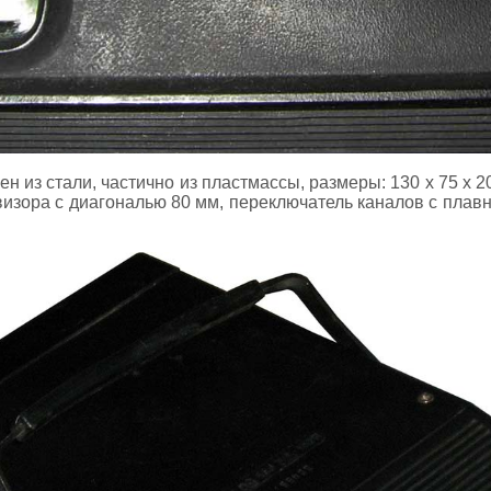
н из стали, частично из пластмассы, размеры: 130 х 75 х 20
визора с диагональю 80 мм, переключатель каналов с плав