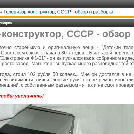
»
Телевизор-конструктор, СССР - обзор и разборка
азборка
конструктор, СССР - обзор
очно старенькую и оригинальную вещь - "Детский телек
 Советском союзе с начала 80-х годов... Был такой перено
"Электроника Ф1-01" - он выпускался как в собранном виде, 
 Просто завод "Магнетон" выпускал много разновидностей эт
ода, стоил 102 рубля 50 копеек... Мне он достался в не
всей видимости, ничьи "ловкие руки" его не ремонтировали.
 внешний, с собственным разъемом - я так и не смог провер
чтобы увеличить!