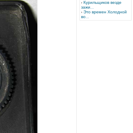
Курильщиков везде
зажи...
Это времен Холодной
во...