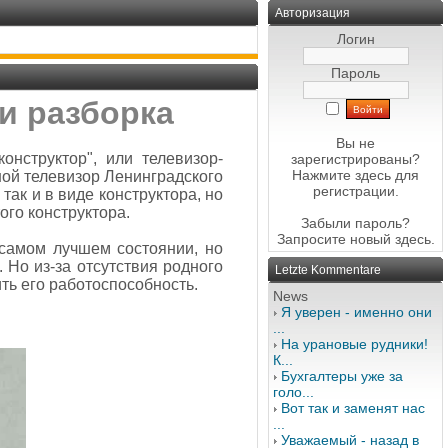
Авторизация
Логин
Пароль
 и разборка
Вы не
онструктор", или телевизор-
зарегистрированы?
Нажмите здесь
для
сной телевизор Ленинградского
регистрации.
так и в виде конструктора, но
ого конструктора.
Забыли пароль?
Запросите новый
здесь
.
 самом лучшем состоянии, но
 Но из-за отсутствия родного
Letzte Kommentare
ить его работоспособность.
News
Я уверен - именно они
...
На урановые рудники!
К...
Бухгалтеры уже за
голо...
Вот так и заменят нас
...
Уважаемый - назад в