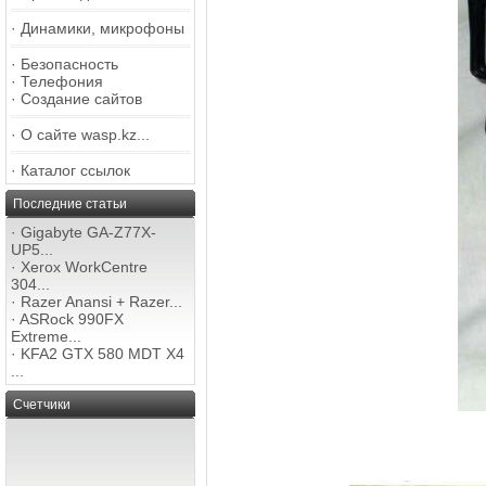
·
Динамики, микрофоны
·
Безопасность
·
Телефония
·
Создание сайтов
·
О сайте wasp.kz...
·
Каталог ссылок
Последние статьи
·
Gigabyte GA-Z77X-
UP5...
·
Xerox WorkCentre
304...
·
Razer Anansi + Razer...
·
ASRock 990FX
Extreme...
·
KFA2 GTX 580 MDT X4
...
Счетчики