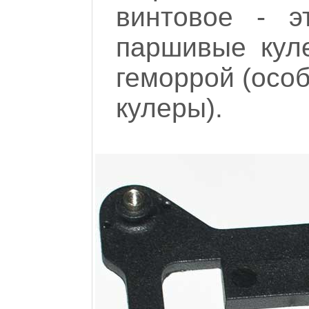
винтовое - э
паршивые кул
геморрой (осо
кулеры).