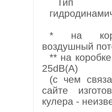
Тип п
гидродинами
* на коро
воздушный пот
** на коробк
25dB(A)
(с чем связ
сайте изгото
кулера - неизв