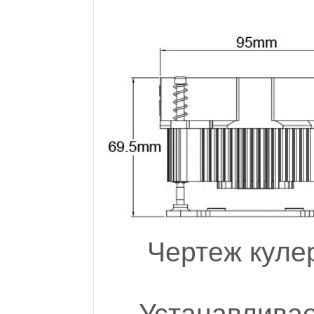
Чертеж куле
Устанав