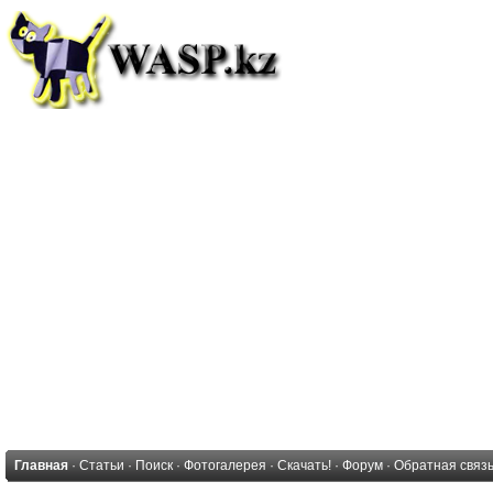
Главная
·
Статьи
·
Поиск
·
Фотогалерея
·
Скачать!
·
Форум
·
Обратная связ