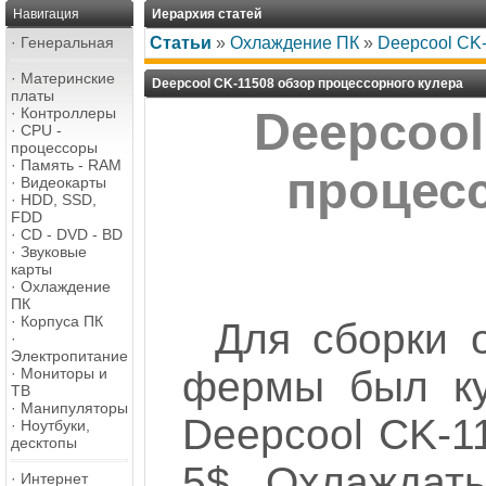
Навигация
Иерархия статей
·
Генеральная
Статьи
»
Охлаждение ПК
»
Deepcool CK-
·
Материнские
Deepcool CK-11508 обзор процессорного кулера
платы
·
Контроллеры
Deepcool
·
CPU -
процессоры
·
Память - RAM
процесс
·
Видеокарты
·
HDD, SSD,
FDD
·
CD - DVD - BD
·
Звуковые
карты
·
Охлаждение
ПК
·
Корпуса ПК
Для сборки 
·
Электропитание
фермы был ку
·
Мониторы и
ТВ
·
Манипуляторы
Deepcool CK-1
·
Ноутбуки,
десктопы
5$. Охлаждат
·
Интернет