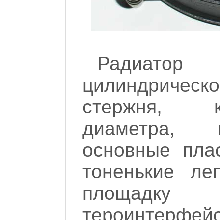
Радиатор
цилиндриче
стержня, к
диаметра, 
основные пла
тоненькие ле
площадк
тероинтерф