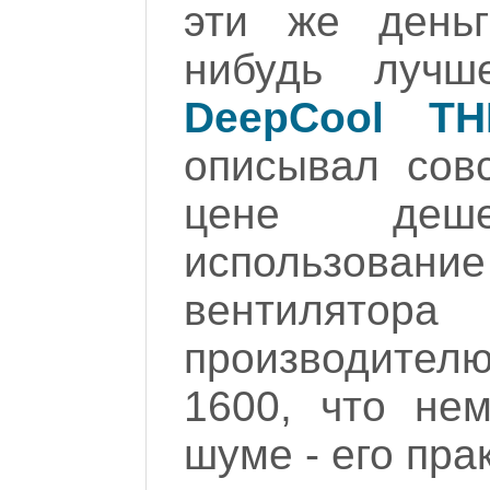
эти же деньг
нибудь лучш
DeepCool TH
описывал сов
цене деш
использован
вентилят
производител
1600, что не
шуме - его пра