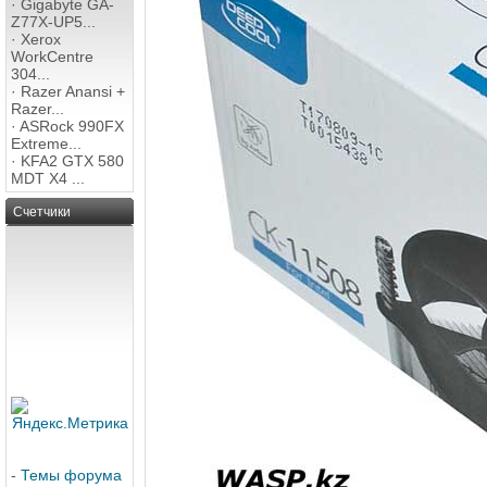
·
Gigabyte GA-
Z77X-UP5...
·
Xerox
WorkCentre
304...
·
Razer Anansi +
Razer...
·
ASRock 990FX
Extreme...
·
KFA2 GTX 580
MDT X4 ...
Счетчики
-
Темы форума