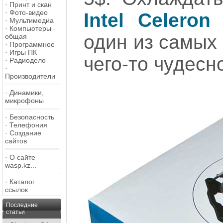
·
Принт и скан
·
Фото-видео
Intel Celeron
·
Мультимедиа
·
Компьютеры -
один из самых 
общая
·
Программное
·
Игры ПК
чего-то чудесно
·
Радиодело
·
Производители
·
Динамики,
микрофоны
·
Безопасность
·
Телефония
·
Создание
сайтов
·
О сайте
wasp.kz...
·
Каталог
ссылок
Последние
статьи