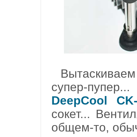
Вытаскиваем
супер-пупер...
DeepCool CK-
сокет... Венти
общем-то, обыч