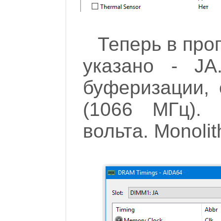
Теперь в про
указано - J
буферизации, 
(1066 МГц). 
вольта. Monolit