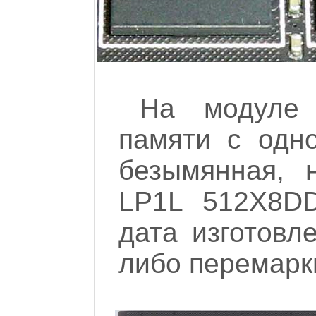
На модуле 
памяти с одн
безымянная, 
LP1L 512X8DD
дата изготовл
либо перемарк