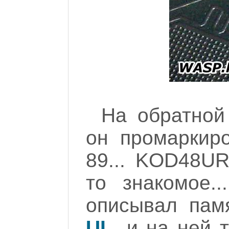
На обратной
он промаркир
89... KOD48UR
то знакомое.
описывал па
UL
, и на ней 