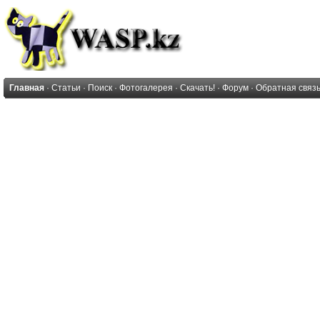
Главная
·
Статьи
·
Поиск
·
Фотогалерея
·
Скачать!
·
Форум
·
Обратная связ