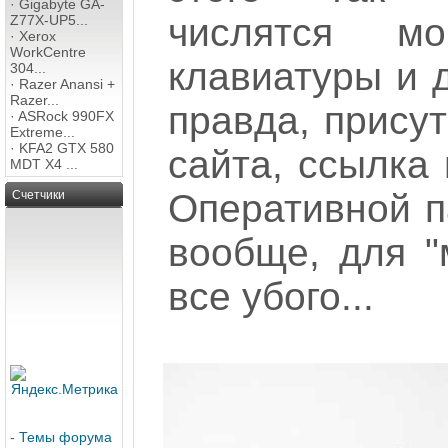
·
Gigabyte GA-
числятся м
Z77X-UP5...
·
Xerox
WorkCentre
клавиатуры и 
304...
·
Razer Anansi +
Razer...
правда, прису
·
ASRock 990FX
Extreme...
·
KFA2 GTX 580
сайта, ссылка 
MDT X4 ...
Оперативной п
Счетчики
вообще, для "
все убого...
-
Темы форума