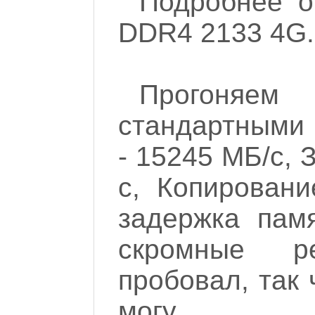
Подробнее о
DDR4 2133 4G.
Прогоняе
стандартными 
- 15245 МБ/с, 
с, Копировани
задержка пам
скромные ре
пробовал, так 
могу.