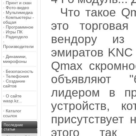
·
Принт и скан
·
Фото-видео
Что такое Qm
·
Мультимедиа
·
Компьютеры -
это торговая
общая
·
Программное
·
Игры ПК
вендору из 
·
Радиодело
·
Производители
эмиратов KNC 
·
Динамики,
микрофоны
Qmax скромно
·
Безопасность
объявляют 
·
Телефония
·
Создание
сайтов
лидером в пр
·
О сайте
wasp.kz...
устройств, к
·
Каталог
присутствует 
ссылок
Последние
этого так с
статьи