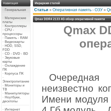
Навигация
Иерархия статей
·
Генеральная
Статьи
»
Оперативная память - ОЗУ
»
Q
·
Материнские
Qmax DDR4 2133 4G обзор оперативной памяти
платы
·
Контроллеры
Qmax DD
·
CPU -
процессоры
·
Память - RAM
опер
·
Видеокарты
·
HDD, SSD,
FDD
·
CD - DVD - BD
·
Звуковые
карты
·
Охлаждение
ПК
·
Корпуса ПК
Очередная 
·
Электропитание
неизвестно ко
·
Мониторы и
ТВ
·
Манипуляторы
Имени модуля 
·
Ноутбуки,
десктопы
4 Гб модуль...
·
Интернет