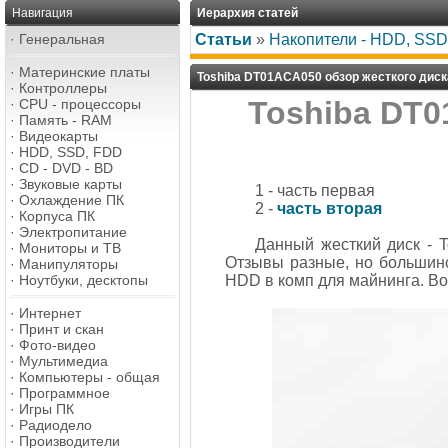
Навигация
Иерархия статей
·
Генеральная
Статьи
»
Накопители - HDD, SSD,
·
Материнские платы
Toshiba DT01ACA050 обзор жесткого диска
·
Контроллеры
Toshiba DT0
·
CPU - процессоры
·
Память - RAM
·
Видеокарты
·
HDD, SSD, FDD
·
CD - DVD - BD
·
Звуковые карты
1 - часть первая
·
Охлаждение ПК
2 -
часть вторая
·
Корпуса ПК
·
Электропитание
Данный жесткий диск - T
·
Мониторы и ТВ
Отзывы разные, но большин
·
Манипуляторы
·
Ноутбуки, десктопы
HDD в комп для майнинга. Вот
·
Интернет
·
Принт и скан
·
Фото-видео
·
Мультимедиа
·
Компьютеры - общая
·
Программное
·
Игры ПК
·
Радиодело
·
Производители