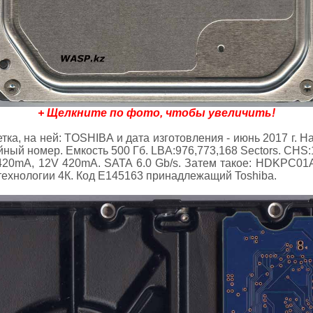
+ Щелкните по фото, чтобы увеличить!
етка, на ней: TOSHIBA и дата изготовления - июнь 2017 г.
ный номер. Емкость 500 Гб. LBA:976,773,168 Sectors. CHS:1
420mA, 12V 420mA. SATA 6.0 Gb/s. Затем такое: HDKPC01
 технологии 4К. Код E145163 принадлежащий Toshiba.