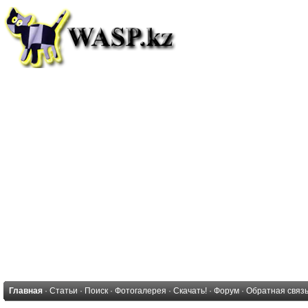
Главная
·
Статьи
·
Поиск
·
Фотогалерея
·
Скачать!
·
Форум
·
Обратная связ