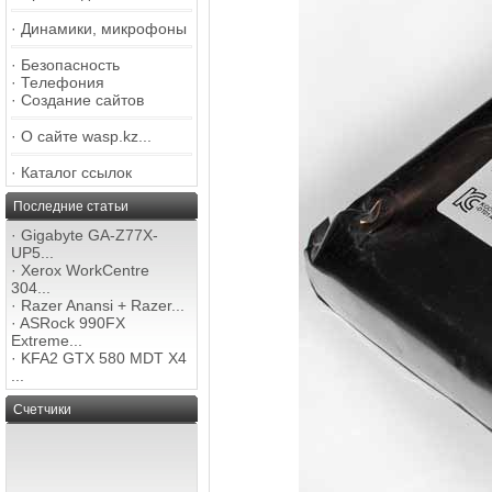
·
Динамики, микрофоны
·
Безопасность
·
Телефония
·
Создание сайтов
·
О сайте wasp.kz...
·
Каталог ссылок
Последние статьи
·
Gigabyte GA-Z77X-
UP5...
·
Xerox WorkCentre
304...
·
Razer Anansi + Razer...
·
ASRock 990FX
Extreme...
·
KFA2 GTX 580 MDT X4
...
Счетчики