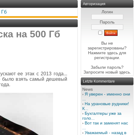
Авторизация
 Гб
Логин
Пароль
ка на 500 Гб
Вы не
зарегистрированы?
Нажмите здесь
для
регистрации.
Забыли пароль?
Запросите новый
здесь
.
скают ее этак с 2013 года...
о было взять самый дешевый
Letzte Kommentare
года.
News
Я уверен - именно они
...
На урановые рудники!
К...
Бухгалтеры уже за
голо...
Вот так и заменят нас
...
Уважаемый - назад в