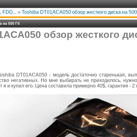
 FDD...
»
Toshiba DT01ACA050 обзор жесткого диска на 500
 на 500 Гб
1ACA050 обзор жесткого дис
oshiba DT01ACA050 - модель достаточно старенькая, выпу
ство негативных. Но мне выбирать не приходилось, нужн
 я и купил его. Цена составила примерно 40$, гарантия - 2 