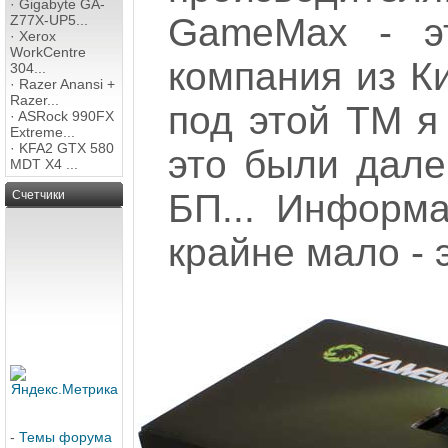
·
Gigabyte GA-
GameMax - эт
Z77X-UP5...
·
Xerox
WorkCentre
компания из К
304...
·
Razer Anansi +
Razer...
под этой ТМ я 
·
ASRock 990FX
Extreme...
·
KFA2 GTX 580
это были дал
MDT X4 ...
БП... Информ
Счетчики
крайне мало - 
-
Темы форума