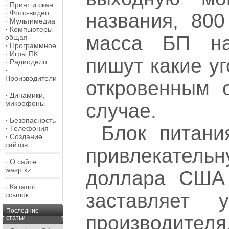
·
Принт и скан
·
Фото-видео
названия, 800
·
Мультимедиа
·
Компьютеры -
масса БП на
общая
·
Программное
·
Игры ПК
пишут какие уг
·
Радиодело
·
Производители
откровенным 
·
Динамики,
микрофоны
случае.
·
Безопасность
Блок питани
·
Телефония
·
Создание
сайтов
привлекател
·
О сайте
wasp.kz...
доллара США 
·
Каталог
заставляет 
ссылок
Последние
производителя
статьи