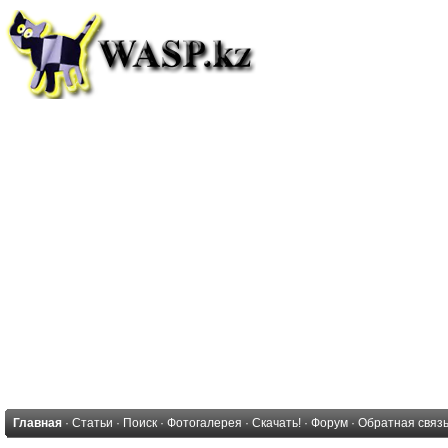
Главная
·
Статьи
·
Поиск
·
Фотогалерея
·
Скачать!
·
Форум
·
Обратная связ