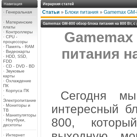
Навигация
Иерархия статей
·
Генеральная
Статьи
»
Блоки питания
»
Gamemax GM-80
·
Материнские
Gamemax GM-800 обзор блока питания на 800 Вт, с
платы
·
Контроллеры
Gamemax 
·
CPU -
процессоры
·
Память - RAM
питания на
·
Видеокарты
·
HDD, SSD,
FDD
·
CD - DVD - BD
·
Звуковые
карты
·
Охлаждение
ПК
·
Корпуса ПК
Сегодня мы
·
Электропитание
интересный б
·
Мониторы и
ТВ
·
Манипуляторы
800, которы
·
Ноутбуки,
десктопы
выходную мо
·
Интернет