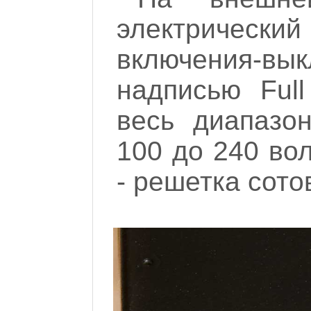
электрически
включения-вы
надписью Full
весь диапазо
100 до 240 вол
- решетка сото