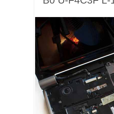
B0 U-F4C3F L-