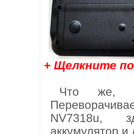
+ Щелкните по
Что же, н
Переворачи
NV7318u, 
аккумулятор и 