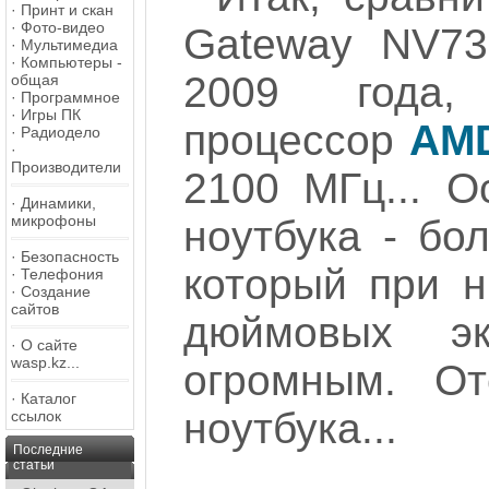
·
Принт и скан
·
Фото-видео
Gateway NV73
·
Мультимедиа
·
Компьютеры -
2009 года,
общая
·
Программное
·
Игры ПК
процессор
AMD
·
Радиодело
·
Производители
2100 МГц... О
·
Динамики,
микрофоны
ноутбука - бо
·
Безопасность
который при 
·
Телефония
·
Создание
сайтов
дюймовых эк
·
О сайте
wasp.kz...
огромным. О
·
Каталог
ноутбука...
ссылок
Последние
статьи