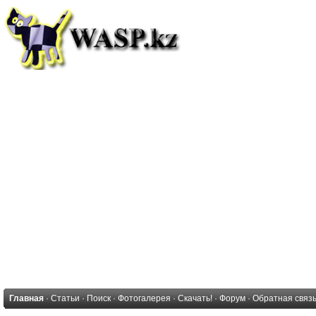
Главная
·
Статьи
·
Поиск
·
Фотогалерея
·
Скачать!
·
Форум
·
Обратная связ