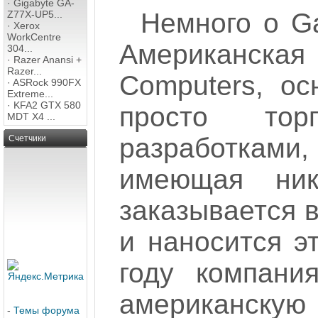
·
Gigabyte GA-
Немного о Ga
Z77X-UP5...
·
Xerox
WorkCentre
Американск
304...
·
Razer Anansi +
Razer...
Computers, ос
·
ASRock 990FX
Extreme...
·
KFA2 GTX 580
просто то
MDT X4 ...
разработками
Счетчики
имеющая ник
заказывается в
и наносится эт
году компани
американскую
-
Темы форума