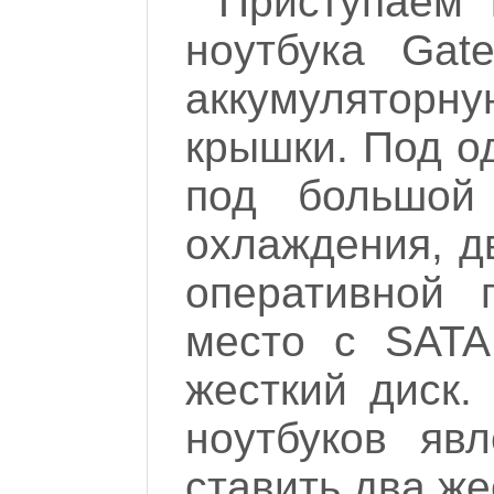
Приступаем 
ноутбука Gat
аккумуляторн
крышки. Под о
под большой
охлаждения, д
оперативной п
место с SATA
жесткий диск.
ноутбуков яв
ставить два же