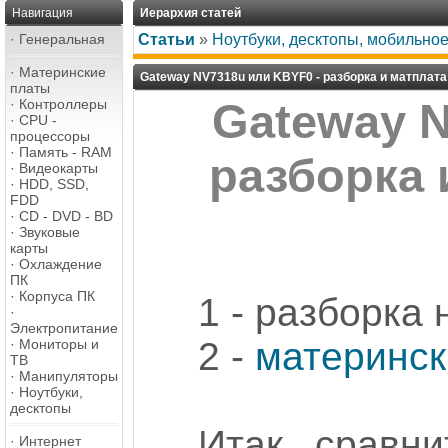
Навигация
Иерархия статей
·
Генеральная
Статьи
»
Ноутбуки, десктопы, мобильно
·
Материнские
Gateway NV7318u или KBYF0 - разборка и матплата
платы
·
Контроллеры
Gateway N
·
CPU -
процессоры
·
Память - RAM
разборка 
·
Видеокарты
·
HDD, SSD,
FDD
·
CD - DVD - BD
·
Звуковые
карты
·
Охлаждение
ПК
·
Корпуса ПК
1 - разборка 
·
Электропитание
2 -
материнск
·
Мониторы и
ТВ
·
Манипуляторы
·
Ноутбуки,
десктопы
Итак, сравни
·
Интернет