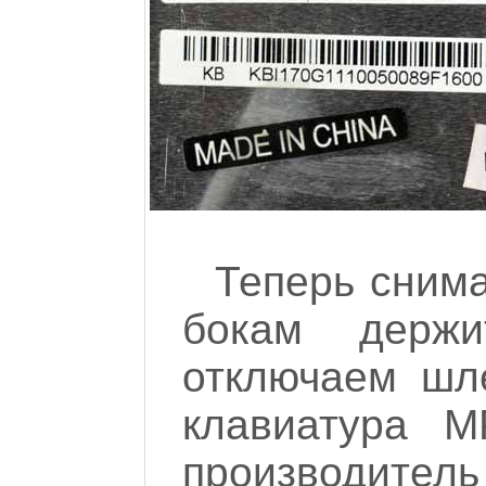
Теперь снима
бокам держ
отключаем шле
клавиатура M
производител