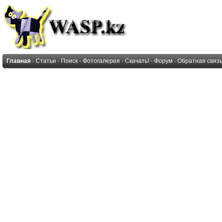
Главная
·
Статьи
·
Поиск
·
Фотогалерея
·
Скачать!
·
Форум
·
Обратная связ