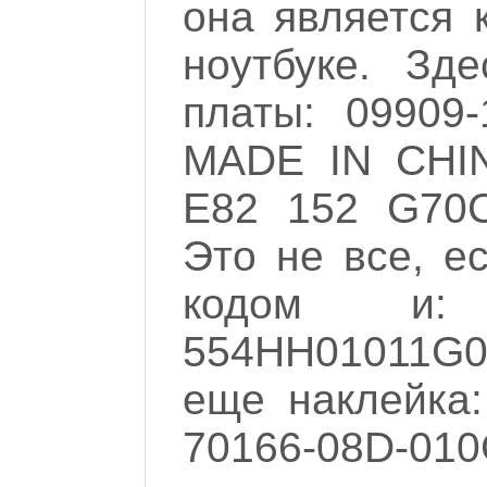
она является 
ноутбуке. Зд
платы: 09909
MADE IN CHIN
E82 152 G70C
Это не все, е
кодом и: 
554HH01011G0
еще наклейка
70166-08D-010G