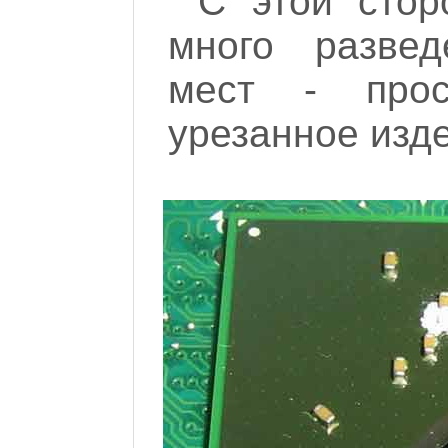
С этой стор
много развед
мест - прос
урезанное изд