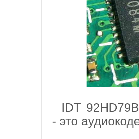
IDT 92HD79
- это аудиокод