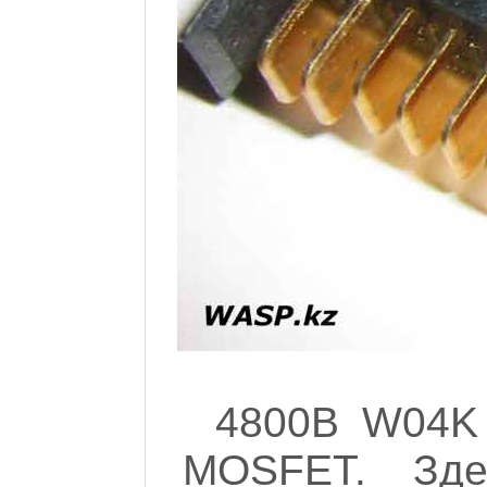
4800B W04K 
MOSFET. Зд