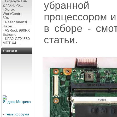
·
Gigabyte GA-
убранной с
Z77X-UP5...
·
Xerox
процессором и
WorkCentre
304...
·
Razer Anansi +
в сборе - смо
Razer...
·
ASRock 990FX
Extreme...
статьи.
·
KFA2 GTX 580
MDT X4 ...
Счетчики
-
Темы форума