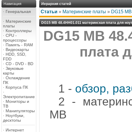
Навигация
Иерархия статей
·
Генеральная
Статьи
»
Материнские платы
»
DG15 MB 
·
Материнские
DG15 MB 48.4HH01.011 материнская плата для ноут
платы
·
Контроллеры
DG15 MB 48.
·
CPU -
процессоры
·
Память - RAM
плата д
·
Видеокарты
·
HDD, SSD,
FDD
·
CD - DVD - BD
·
Звуковые
карты
·
Охлаждение
ПК
1 -
обзор, ра
·
Корпуса ПК
·
Электропитание
2 - материн
·
Мониторы и
ТВ
MB
·
Манипуляторы
·
Ноутбуки,
десктопы
·
Интернет