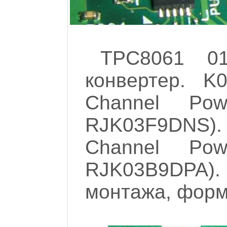
TPC8061 0
конвертер. 
Channel Po
RJK03F9DNS). 
Channel Po
RJK03B9DPA). 
монтажа, форм