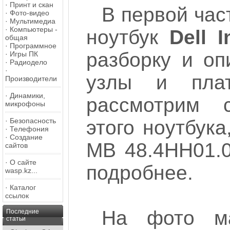
·
Принт и скан
В первой час
·
Фото-видео
·
Мультимедиа
·
Компьютеры -
ноутбук
Dell 
общая
·
Программное
разборку и оп
·
Игры ПК
·
Радиодело
·
узлы и пла
Производители
·
Динамики,
рассмотрим 
микрофоны
·
Безопасность
этого ноутбук
·
Телефония
·
Создание
MB 48.4HH01.0
сайтов
·
О сайте
подробнее.
wasp.kz...
·
Каталог
ссылок
На фото ма
Последние
статьи