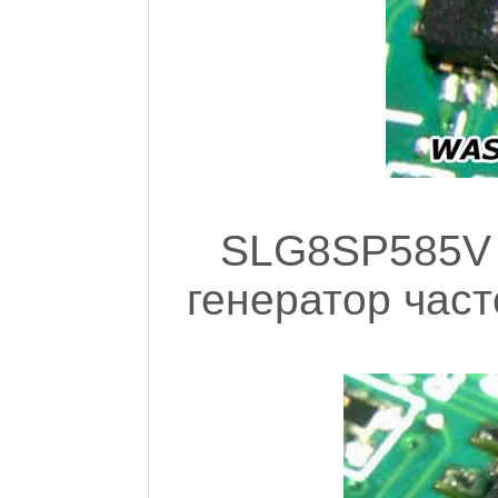
SLG8SP585V
генератор част