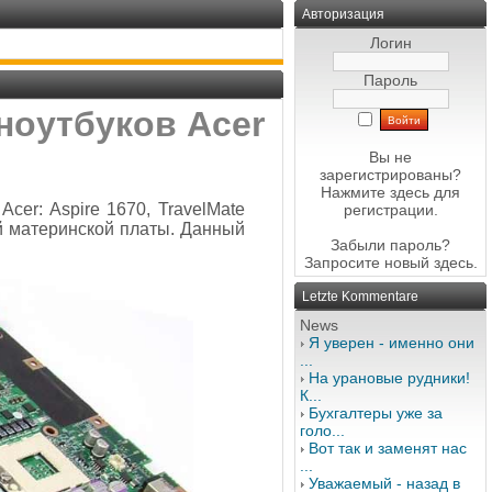
Авторизация
Логин
Пароль
ноутбуков Acer
Вы не
зарегистрированы?
Нажмите здесь
для
cer: Aspire 1670, TravelMate
регистрации.
ой материнской платы. Данный
Забыли пароль?
Запросите новый
здесь
.
Letzte Kommentare
News
Я уверен - именно они
...
На урановые рудники!
К...
Бухгалтеры уже за
голо...
Вот так и заменят нас
...
Уважаемый - назад в