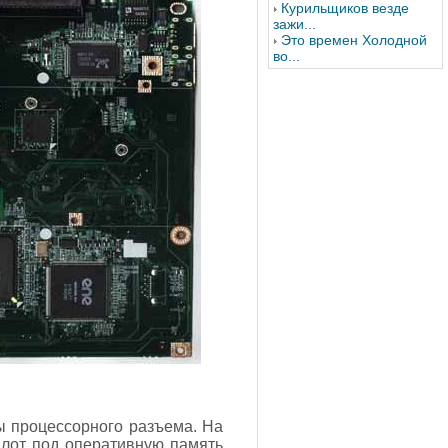
Курильщиков везде
зажи...
Это времен Холодной
во...
ы процессорного разъема. На
Слот под оперативную память