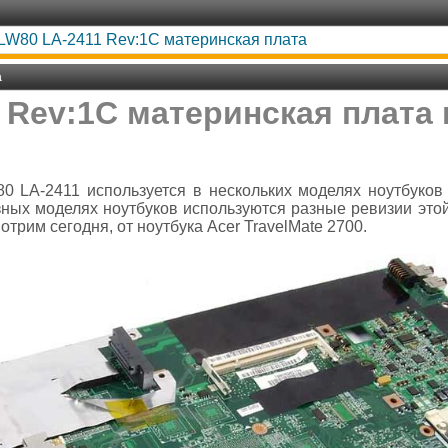
LW80 LA-2411 Rev:1C материнская плата
а
 Rev:1C материнская плата 
 LA-2411 используется в нескольких моделях ноутбуков A
разных моделях ноутбуков используются разные ревизии эт
трим сегодня, от ноутбука Acer TravelMate 2700.