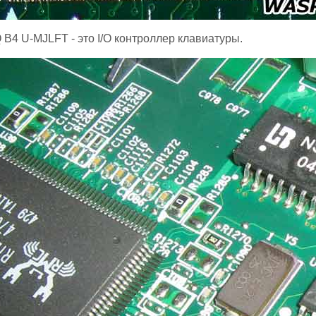
4 U-MJLFT - это I/O контроллер клавиатуры.