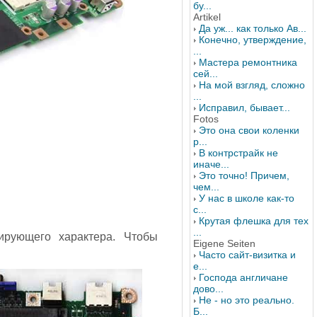
бу...
Artikel
Да уж... как только Ав...
Конечно, утверждение,
...
Мастера ремонтника
сей...
На мой взгляд, сложно
...
Исправил, бывает...
Fotos
Это она свои коленки
р...
В контрстрайк не
иначе...
Это точно! Причем,
чем...
У нас в школе как-то
с...
Крутая флешка для тех
...
ирующего характера. Чтобы
Eigene Seiten
Часто сайт-визитка и
е...
Господа англичане
дово...
Не - но это реально.
Б...