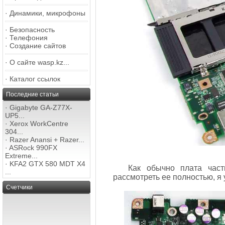
·
Динамики, микрофоны
·
Безопасность
·
Телефония
·
Создание сайтов
·
О сайте wasp.kz...
·
Каталог ссылок
Последние статьи
·
Gigabyte GA-Z77X-
UP5...
·
Xerox WorkCentre
304...
·
Razer Anansi + Razer...
·
ASRock 990FX
Extreme...
·
KFA2 GTX 580 MDT X4
Как обычно плата част
...
рассмотреть ее полностью, я 
Счетчики