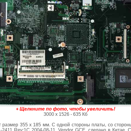
+ Щелкните по фото, чтобы увеличить!
3000 х 1526 - 635 Кб
 размер 355 х 185 мм. С одной стороны платы, со сторон
-2411 Rev:1C 2004-08-11, Vendor GCE, сделано в Китае. 