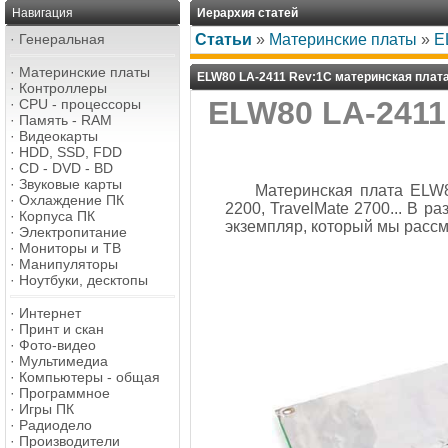
Навигация
Иерархия статей
·
Генеральная
Статьи
»
Материнские платы
»
E
·
Материнские платы
ELW80 LA-2411 Rev:1C материнская плат
·
Контроллеры
ELW80 LA-2411
·
CPU - процессоры
·
Память - RAM
·
Видеокарты
·
HDD, SSD, FDD
·
CD - DVD - BD
·
Звуковые карты
Материнская плата ELW80
·
Охлаждение ПК
2200, TravelMate 2700... В 
·
Корпуса ПК
экземпляр, который мы рассмо
·
Электропитание
·
Мониторы и ТВ
·
Манипуляторы
·
Ноутбуки, десктопы
·
Интернет
·
Принт и скан
·
Фото-видео
·
Мультимедиа
·
Компьютеры - общая
·
Программное
·
Игры ПК
·
Радиодело
·
Производители