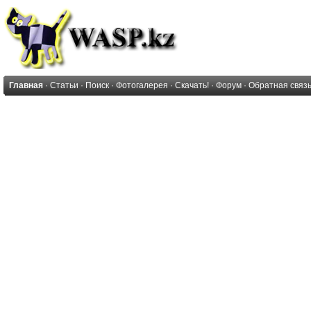
Главная
·
Статьи
·
Поиск
·
Фотогалерея
·
Скачать!
·
Форум
·
Обратная связ