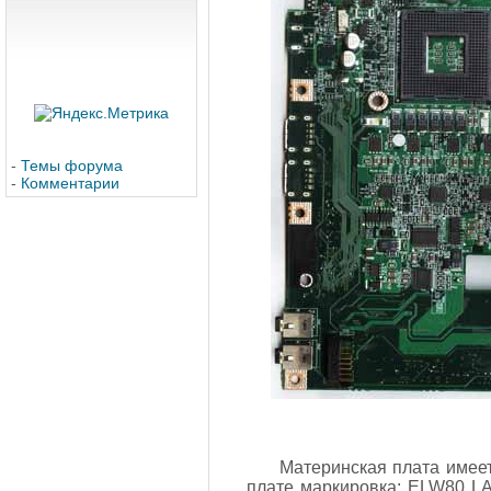
-
Темы форума
-
Комментарии
Материнская плата имеет
плате маркировка: ELW80 LA