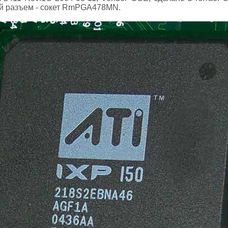
 разъем - сокет RmPGA478MN.