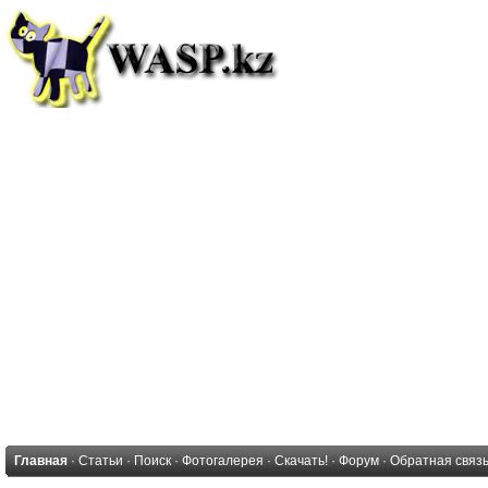
Главная
·
Статьи
·
Поиск
·
Фотогалерея
·
Скачать!
·
Форум
·
Обратная связ