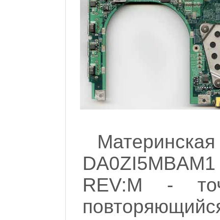
Материнская
DA0ZI5MBAM1
REV:M - то
повторяющ