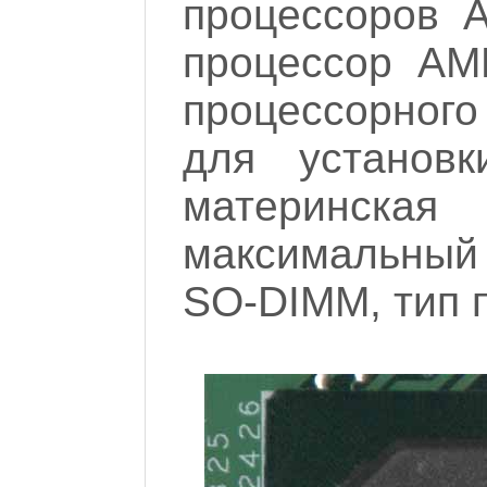
процессоров A
процессор AMD
процессорног
для установк
материнска
максимальный
SO-DIMM, тип 