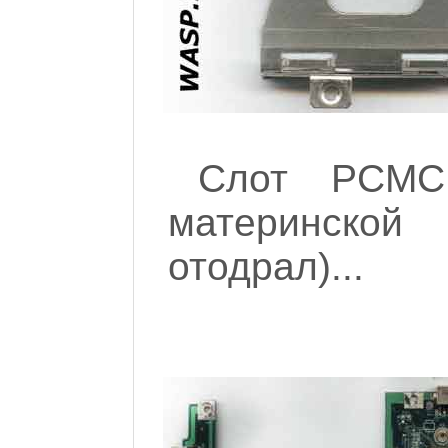
Слот PCMC
материнско
отодрал)...