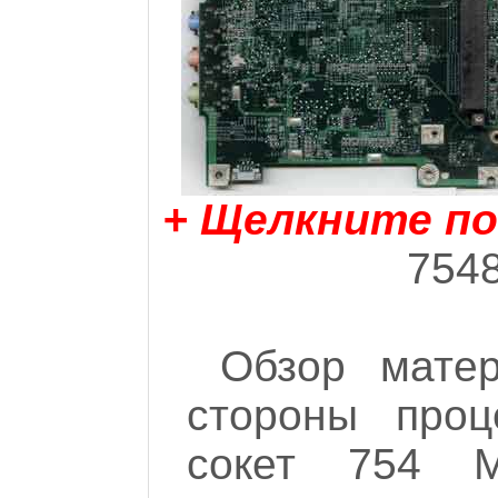
+ Щелкните по
7548
Обзор мате
стороны проц
сокет 754 M