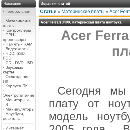
Навигация
Иерархия статей
·
Генеральная
Статьи
»
Материнские платы
»
Acer Ferr
·
Материнские
Acer Ferrari 3400, материнская плата ноутбука
платы
·
Контроллеры
Acer Ferra
·
CPU -
процессоры
·
Память - RAM
пл
·
Видеокарты
·
HDD, SSD,
FDD
·
CD - DVD - BD
·
Звуковые
карты
·
Охлаждение
ПК
·
Корпуса ПК
Сегодня мы
·
Электропитание
плату от ноут
·
Мониторы и
ТВ
·
Манипуляторы
модель ноутб
·
Ноутбуки,
десктопы
2005 года...
·
Интернет