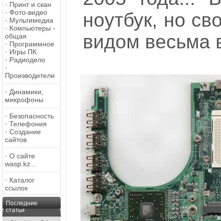
·
Принт и скан
·
Фото-видео
ноутбук, но с
·
Мультимедиа
·
Компьютеры -
видом весьма 
общая
·
Программное
·
Игры ПК
·
Радиодело
·
Производители
·
Динамики,
микрофоны
·
Безопасность
·
Телефония
·
Создание
сайтов
·
О сайте
wasp.kz...
·
Каталог
ссылок
Последние
статьи