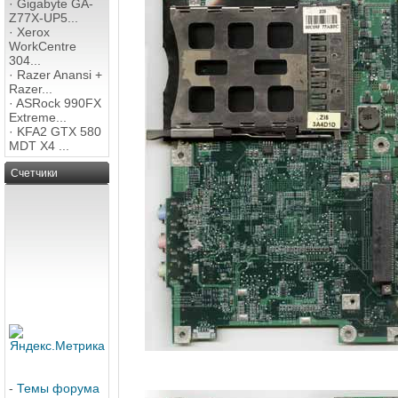
·
Gigabyte GA-
Z77X-UP5...
·
Xerox
WorkCentre
304...
·
Razer Anansi +
Razer...
·
ASRock 990FX
Extreme...
·
KFA2 GTX 580
MDT X4 ...
Счетчики
-
Темы форума