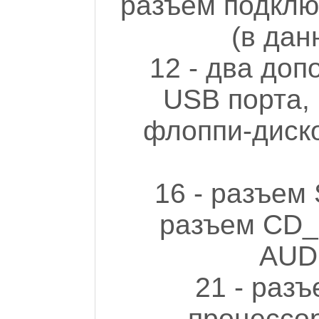
разъем подклю
(в дан
12 - два до
USB порта,
флоппи-диско
16 - разъем 
разъем CD_I
AUDI
21 - раз
процессор