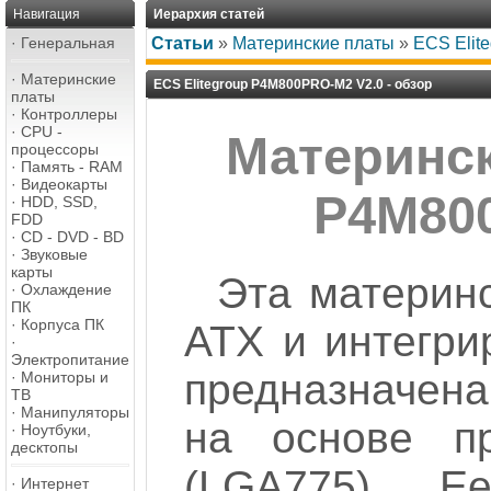
Навигация
Иерархия статей
·
Генеральная
Статьи
»
Материнские платы
»
ECS Elit
·
Материнские
ECS Elitegroup P4M800PRO-M2 V2.0 - обзор
платы
·
Контроллеры
·
CPU -
Материнск
процессоры
·
Память - RAM
·
Видеокарты
P4M800
·
HDD, SSD,
FDD
·
CD - DVD - BD
·
Звуковые
карты
Эта материн
·
Охлаждение
ПК
·
Корпуса ПК
АТХ и интегри
·
Электропитание
предназначена
·
Мониторы и
ТВ
·
Манипуляторы
на основе пр
·
Ноутбуки,
десктопы
(LGA775). Е
·
Интернет