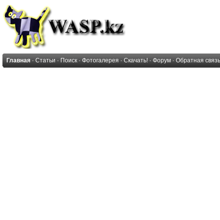
Главная
·
Статьи
·
Поиск
·
Фотогалерея
·
Скачать!
·
Форум
·
Обратная связ