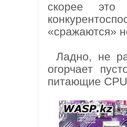
скорее это
конкурентоспо
«сражаются» н
Ладно, не ра
огорчает пуст
питающие CPU