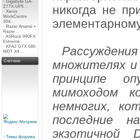
·
Gigabyte GA-
никогда не при
Z77X-UP5...
·
Xerox
WorkCentre
элементарном
304...
·
Razer Anansi +
Razer...
·
ASRock 990FX
Extreme...
·
KFA2 GTX 580
Рассуждения 
MDT X4 ...
множителях и 
Счетчики
принципе о
мимоходом к
немногих, ко
последние 
экзотичной 
-
Темы форума