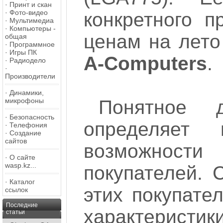
·
Принт и скан
·
Фото-видео
конкретного п
·
Мультимедиа
·
Компьютеры -
ценам на лето 
общая
·
Программное
·
Игры ПК
A-Computers
.
·
Радиодело
·
Производители
·
Динамики,
Понятное 
микрофоны
·
Безопасность
определяет 
·
Телефония
·
Создание
сайтов
возможност
·
О сайте
wasp.kz...
покупателей. 
·
Каталог
этих покупате
ссылок
Последние
характеристи
статьи