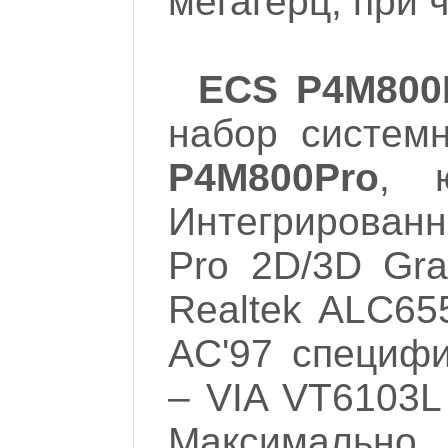
мегагерц, при 
ECS P4M800
набор систем
P4M800Pro
, 
Интегрированн
Pro 2D/3D Gra
Realtek ALC65
AC'97 специфи
– VIA VT6103L 
Максимальн